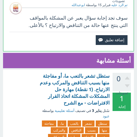
تصويتات
تم الرد عليه
فبراير 15
بواسطة
ابوعبدالله
سوف تجد إجابة سؤال يعبر عن المشكلة بالمواقف
التي ينتج عنها حالة من التناقض والارتياح ؟ بالأعلى.
أسئلة مشابهة
ستظل تشعر بالتعب ما، أو مفاجئة
0
منها بسبب التناقض والمركب وعدم
الارتياح. (1 نقطة) مهارة حل
تصويتات
المشكلات المشكلة اتخاذ القرار
1
الافتراضات - مع الشرح
إجابة
يناير 3
سُئل
في تصنيف
أسئلة تعليمية
بواسطة
عبود
ستظل
تشعر
بالتعب
ما،
مفاجئة
منها
بسبب
التناقض
والمركب