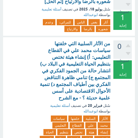
شعوره بالرضا والارتياح [تم الحل]
يوليو 18، 2025
سُئل
في تصنيف
أسئلة تعليمية
تصويتات
بواسطة
ابوعبدالله
1
آثار
بغض
الناس
للمرائي،
وعدم
إجابة
شعوره
بالرضا
والارتياح
من الآثار السلبية التي خلفتها
0
سياسات محمد علي في القطاع
التعليمي: أ) إنشاء هيئة تختص
تصويتات
بتنظيم الحياة التعليمية في البلاد ب)
1
انتشار حالة من الجمود الفكري في
إجابة
المجتمع ج) تنامي ظاهرة التناقض
الفكري بين أطياف المجتمع د) تنمية
الأحوال الاقتصادية على أسس
علمية حديثة ؟ - مع الشرح
فبراير 20
سُئل
في تصنيف
أسئلة تعليمية
بواسطة
ابوعبدالله
الآثار
السلبية
خلفتها
سياسات
محمد
علي
القطاع
التعليمي
إنشاء
هيئة
تختص
بتنظيم
الحياة