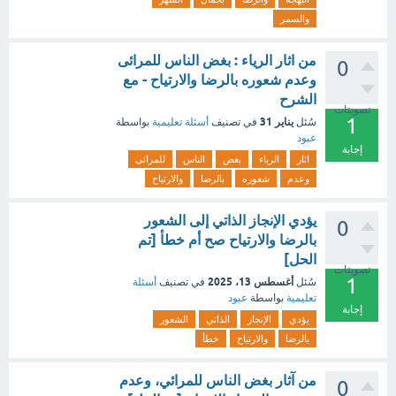
والسمر
من اثار الرياء : بغض الناس للمرائى
0
وعدم شعوره بالرضا والارتياح - مع
الشرح
تصويتات
1
يناير 31
سُئل
في تصنيف
أسئلة تعليمية
بواسطة
عبود
إجابة
اثار
الرياء
بغض
الناس
للمرائى
وعدم
شعوره
بالرضا
والارتياح
‏يؤدي الإنجاز الذاتي إلى الشعور
0
بالرضا والارتياح صح أم خطأ [تم
الحل]
تصويتات
1
أغسطس 13، 2025
سُئل
في تصنيف
أسئلة
تعليمية
بواسطة
عبود
إجابة
يؤدي
الإنجاز
الذاتي
الشعور
بالرضا
والارتياح
خطأ
من آثار بغض الناس للمرائي، وعدم
0