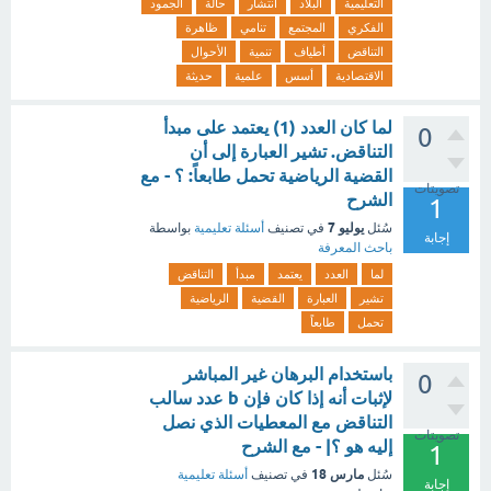
التعليمية
البلاد
انتشار
حالة
الجمود
الفكري
المجتمع
تنامي
ظاهرة
التناقض
أطياف
تنمية
الأحوال
الاقتصادية
أسس
علمية
حديثة
لما كان العدد (1) يعتمد على مبدأ
0
التناقض. تشير العبارة إلى أن
القضية الرياضية تحمل طابعاً: ؟ - مع
تصويتات
الشرح
1
يوليو 7
سُئل
في تصنيف
أسئلة تعليمية
بواسطة
إجابة
باحث المعرفة
لما
العدد
يعتمد
مبدأ
التناقض
تشير
العبارة
القضية
الرياضية
تحمل
طابعاً
باستخدام البرهان غير المباشر
0
لإثبات أنه إذا كان فإن b عدد سالب
التناقض مع المعطيات الذي نصل
تصويتات
إليه هو ؟| - مع الشرح
1
مارس 18
سُئل
في تصنيف
أسئلة تعليمية
إجابة