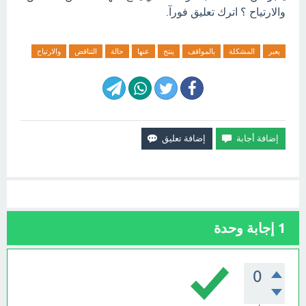
والارتياح ؟ اترك تعليق فورآ.
يعبر
المشكلة
بالمواقف
ينتج
عنها
حالة
التناقض
والارتياح
1
إجابة وحدة
0