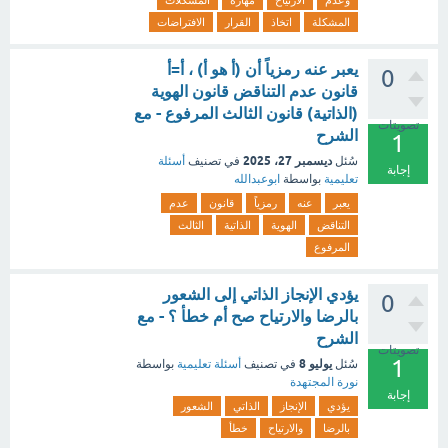
وعدم
الارتياح
مهارة
المشكلات
المشكلة
اتخاذ
القرار
الافتراضات
يعبر عنه رمزياً أن (أ هو أ) ، أ=أ
0
قانون عدم التناقض قانون الهوية
(الذاتية) قانون الثالث المرفوع - مع
تصويتات
الشرح
1
ديسمبر 27، 2025
سُئل
في تصنيف
أسئلة
إجابة
تعليمية
بواسطة
ابوعبدالله
يعبر
عنه
رمزياً
قانون
عدم
التناقض
الهوية
الذاتية
الثالث
المرفوع
‏يؤدي الإنجاز الذاتي إلى الشعور
0
بالرضا والارتياح صح أم خطأ ؟ - مع
الشرح
تصويتات
1
يوليو 8
سُئل
في تصنيف
أسئلة تعليمية
بواسطة
نورة المجتهدة
إجابة
يؤدي
الإنجاز
الذاتي
الشعور
بالرضا
والارتياح
خطأ