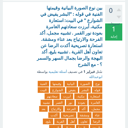
بين نوع الصورة البيانية وقيمتها
0
الفنية في قوله : "البشر يفيض في
الشوارع " في البيت: استعارة
تصويتات
مكنية، أبرزت سعادتهم الغامرة
1
بعودة نور القمر . تشبيه مجمل، أكد
إجابة
الفرحة والارتياح بعد عناء ومشقة.
استعارة تصريحية أكدت الرضا عن
تعاون أهل القرية . تشبيه بليغ، أكد
البهجة والرضا بجمال السهر والسمر
؟ - مع الشرح
فبراير 1
سُئل
في تصنيف
أسئلة تعليمية
بواسطة
ابوعبدالله
نوع
الصورة
البيانية
وقيمتها
الفنية
قوله
البشر
يفيض
الشوارع
البيت
استعارة
مكنية،
أبرزت
سعادتهم
الغامرة
بعودة
نور
القمر
تشبيه
مجمل،
أكد
الفرحة
والارتياح
بعد
عناء
ومشقة
تصريحية
أكدت
الرضا
تعاون
أهل
القرية
بليغ،
البهجة
والرضا
بجمال
السهر