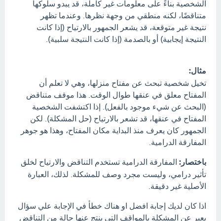
الشخصية بناءً على معلومات غير كاملة، قد يبدو سلوكها
متناقضًا، لكنه منطقي من وجهة نظرها. وعندما تظهر
نتيجة غير متوقعة، قد يشعر الجمهور بالارتياح (إذا كانت
النتيجة إيجابية) أو بالصدمة (إذا كانت النتيجة سلبية).
مثال:
تخيل شخصية تبحث عن مفتاح منزلها، وهي لا تعلم أن
المفتاح معلق في عنقها طوال الوقت. هذا موقف متناقض
(البحث عن شيء موجود بالفعل). إذا اكتشفت الشخصية
المفتاح في عنقها، قد تشعر بالارتياح (حل المشكلة). لكن
الجمهور كان يعرف منذ البداية مكان المفتاح، وهذا هو جوهر
المفارقة الدرامية.
باختصار:
المفارقة الدرامية تستخدم التناقض والارتياح لخلق
تأثير درامي، وليست مجرد وصف للمشكلة. لذلك، العبارة
الأصلية غير دقيقة.
اذا كان لديك إجابة افضل او هناك خطأ في الإجابة علي سؤال
يعبر عن المشكلة بالمواقف التي ينتج عنها حالة من التناقض