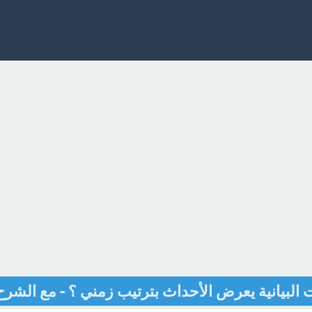
لبيانية يعرض الأحداث بترتيب زمني ؟ - مع الشرح