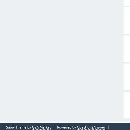
Snow Theme by
Q2A Market
Powered by
Question2Answer