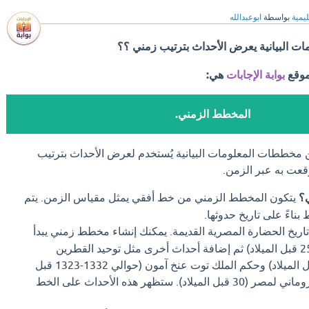
ليمية
بواسطة
ابوعبدالله
ت البيانية يعرض الأحداث بترتيب زمني ؟؟
موقع
بوابة الإجابات
هي:
المخطط الزمني.
مخططات المعلومات البيانية يُستخدم لعرض الأحداث بترتيب
وقعت به عبر الزمن.
؟
يتكون المخطط الزمني من خط أفقي يمثل مقياس الزمن. يتم
ناءً على تاريخ حدوثها.
اريخ الحضارة المصرية القديمة. يمكنك إنشاء مخطط زمني يبدأ
ببناء الأهرامات (حوالي 2580 قبل الميلاد) ثم إضافة أحداث أخرى مثل توحيد القطرين
المصريين (حوالي 3100 قبل الميلاد) وحكم الملك توت عنخ آمون (حوالي 1332-1323 قبل
الميلاد) وصولاً إلى الغزو الروماني لمصر (30 قبل الميلاد). ستظهر هذه الأحداث على الخط