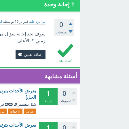
1
إجابة وحدة
تم الرد عليه
فبراير 15
بواسطة
اب
0
تصويتات
سوف تجد إجابة سؤال من 
زمني ؟ بالأعلى.
أفضل إجابة
أسئلة مشابهة
يعرض الأحداث بترتي
1
0
الحل]
تصويتات
إجابة
ديسمبر 5، 2023
سُئل
في 
يعرض
الأحداث
بترت
يعرض الأحداث بترتي
1
0