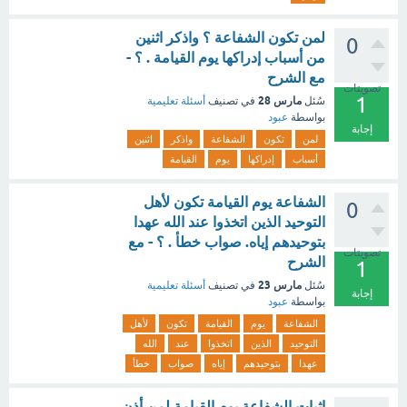
لمن تكون الشفاعة ؟ واذكر اثنين
0
من أسباب إدراكها يوم القيامة . ؟ -
مع الشرح
تصويتات
1
مارس 28
سُئل
في تصنيف
أسئلة تعليمية
بواسطة
عبود
إجابة
لمن
تكون
الشفاعة
واذكر
اثنين
أسباب
إدراكها
يوم
القيامة
الشفاعة يوم القيامة تكون لأهل
0
التوحيد الذين اتخذوا عند الله عهدا
بتوحيدهم إياه. صواب خطأ . ؟ - مع
تصويتات
الشرح
1
مارس 23
سُئل
في تصنيف
أسئلة تعليمية
إجابة
بواسطة
عبود
الشفاعة
يوم
القيامة
تكون
لأهل
التوحيد
الذين
اتخذوا
عند
الله
عهدا
بتوحيدهم
إياه
صواب
خطأ
إثبات الشفاعة يوم القيامة لمن أذن