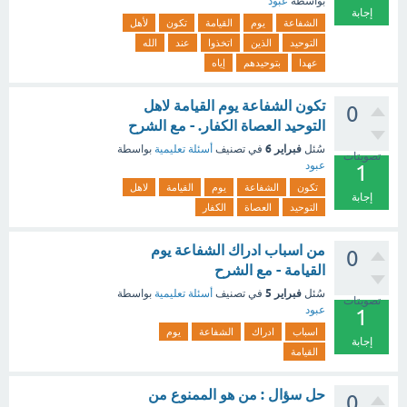
بواسطة
عبود
إجابة
الشفاعة
يوم
القيامة
تكون
لأهل
التوحيد
الذين
اتخذوا
عند
الله
عهدا
بتوحيدهم
إياه
تكون الشفاعة يوم القيامة لاهل
0
التوحيد العصاة الكفار. - مع الشرح
فبراير 6
سُئل
في تصنيف
أسئلة تعليمية
بواسطة
تصويتات
عبود
1
تكون
الشفاعة
يوم
القيامة
لاهل
إجابة
التوحيد
العصاة
الكفار
من اسباب ادراك الشفاعة يوم
0
القيامة - مع الشرح
فبراير 5
سُئل
في تصنيف
أسئلة تعليمية
بواسطة
تصويتات
عبود
1
اسباب
ادراك
الشفاعة
يوم
إجابة
القيامة
حل سؤال : من هو الممنوع من
0