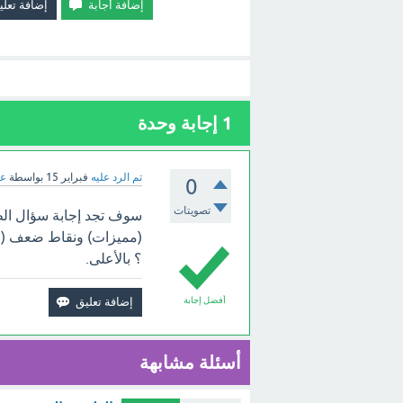
1
إجابة وحدة
تم الرد عليه
فبراير 15
بواسطة
عب
0
تصويتات
سوف تجد إجابة سؤال الط
(مميزات) ونقاط ضعف ( ع
؟ بالأعلى.
أفضل إجابة
أسئلة مشابهة