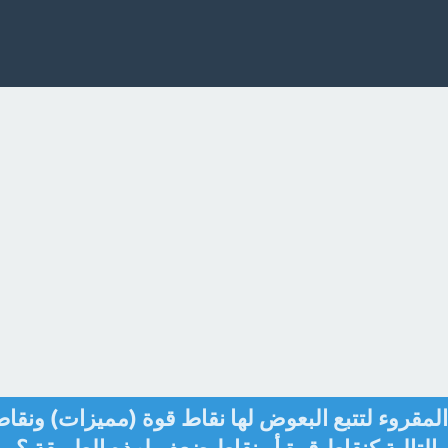
مقروء لتتبع البعوض لها نقاط قوة (مميزات) ونقا