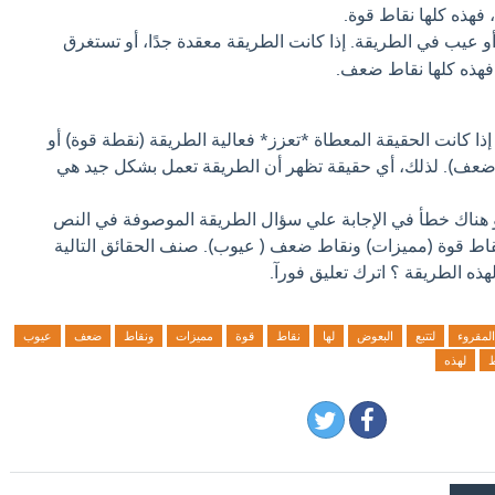
فهذه كلها نقاط قوة.
عيب في الطريقة. إذا كانت الطريقة معقدة جدًا، أو تستغرق
ة، فهذه كلها نقاط ضعف.
ذا كانت الحقيقة المعطاة *تعزز* فعالية الطريقة (نقطة قوة) أو
 ضعف). لذلك، أي حقيقة تظهر أن الطريقة تعمل بشكل جيد هي
او هناك خطأ في الإجابة علي سؤال الطريقة الموصوفة في النص
نقاط قوة (مميزات) ونقاط ضعف ( عيوب). صنف الحقائق التالية
ه الطريقة ؟ اترك تعليق فورآ.
المقروء
لتتبع
البعوض
لها
نقاط
قوة
مميزات
ونقاط
ضعف
عيوب
ط
لهذه