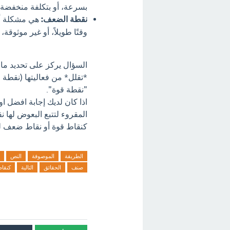
بسرعة، أو بتكلفة منخفضة، 
نقطة الضعف:
هي مشكلة أو 
وقتًا طويلاً، أو غير موثوق
السؤال يركز على تحديد ما إ
*تقلل* من فعاليتها (نقطة
"نقطة قوة".
اذا كان لديك إجابة افضل 
المقروء لتتبع البعوض لها 
كنقاط قوة أو نقاط ضعف لهذ
الطريقة
الموصوفة
النص
صنف
الحقائق
التالية
كنقا