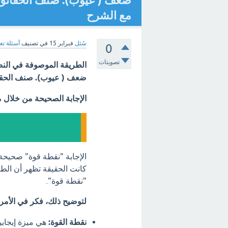
ضعف ( عيوب). صنف الحقائق ال
مع الشرح
سُئل
فبراير 15
في تصنيف
أسئلة تع
0
تصويتات
الطريقة الموصوفة في النص
ضعف ( عيوب). صنف الحقائق
الإجابة الصحيحة من خلال 
الإجابة "نقطة قوة" صحيحة 
كانت الحقيقة تظهر أن الطر
"نقطة قوة".
لتوضيح ذلك، فكر في الأمر 
نقطة القوة:
هي ميزة إيجابية