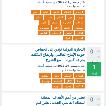
ديسمبر 31، 2025
سُئل
في تصنيف
أسئلة
تعليمية
بواسطة
عبود
انحسار
الغطاء
النباتي
الغاية
النص
ترتيب
دول
العالم
حسب
أعلى
درجات
الحرارة
تصنيف
الدول
مستوى
الخطر
إزالة
مستويات
الإنتاج
توضيح
التصنيف
العالمي
الاحتياج
المياه
التجارة الدولية تؤدي إلى انخفاض
0
جودة الإنتاج العالمي وارتفاع التكلفة
بدرجة كبيرة~ - مع الشرح
تصويتات
1
ديسمبر 29، 2025
سُئل
في تصنيف
أسئلة
تعليمية
بواسطة
عبود
إجابة
التجارة
الدولية
تؤدي
انخفاض
جودة
الإنتاج
العالمي
وارتفاع
التكلفة
بدرجة
كبيرة
تعتبر من أهم الأهداف المعلنة
0
للنظام العالمي الجديد . نشر قيم