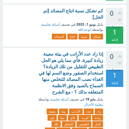
كم تشكل نسبة انتاج المصائد [تم
0
الحل]
يونيو 1، 2025
سُئل
في تصنيف
أسئلة تعليمية
تصويتات
بواسطة
ابوعبدالله
1
تشكل
نسبة
انتاج
المصائد
إجابة
إذا زاد عدد الأرانب في بيئة معينة
0
زيادة كبيرة، فأي مما يلي هو الحل
الطبيعي للتقليل من تلك الزيادة؟
تصويتات
استخدام الصقور وضع السم لها في
1
الغذاء نصب المصائد للتخلص منها
إجابة
السماح بالصيد وفق الانظمة
المتعلقه بذلك ؟ - مع الشرح
مايو 19
سُئل
في تصنيف
أسئلة تعليمية
بواسطة
معلمة الأجيال
زاد
عدد
الأرانب
بيئة
معينة
زيادة
كبيرة،
فأي
مما
يلي
الحل
الطبيعي
للتقليل
تلك