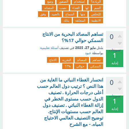
الزيادة؟
استخدام
الصقور
وضع
السم
لها
الغذاء
نصب
المصائد
للتخلص
منها
السماح
بالصيد
وفق
الانظمة
المتعلقه
بذلك
تساهم المصائد البحرية من الانتاج
0
السمكي حوالي 17%؟
مايو 27، 2025
سُئل
في تصنيف
أسئلة تعليمية
تصويتات
بواسطة
عبود
1
تساهم
المصائد
البحرية
الانتاج
إجابة
السمكي
حوالي
17%
انحسار الغطاء النباتي ما الغاية من
0
هذا النص ؟ ترتيب دول العالم حسب
أعلى درجات الحرارة . تصنيف
تصويتات
الدول حسب مستوى الخطر في
1
إزالة الغطاء النباتي . تصنيف دول
إجابة
العالم حسب مستويات الإنتاج.
توضيح التصنيف العالمي الاحتياج
المياه. - مع الشرح