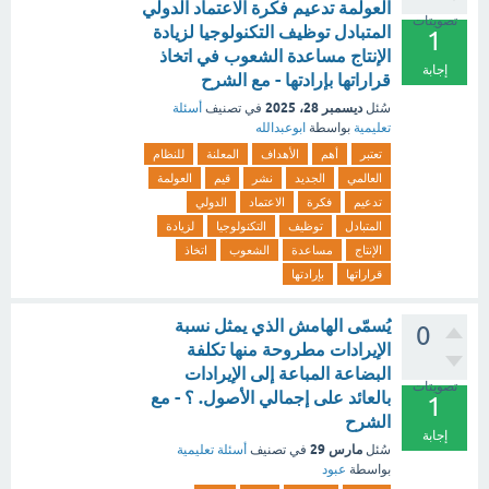
العولمة تدعيم فكرة الاعتماد الدولي
تصويتات
المتبادل توظيف التكنولوجيا لزيادة
1
الإنتاج مساعدة الشعوب في اتخاذ
إجابة
قراراتها بإرادتها - مع الشرح
ديسمبر 28، 2025
سُئل
في تصنيف
أسئلة
تعليمية
بواسطة
ابوعبدالله
تعتبر
أهم
الأهداف
المعلنة
للنظام
العالمي
الجديد
نشر
قيم
العولمة
تدعيم
فكرة
الاعتماد
الدولي
المتبادل
توظيف
التكنولوجيا
لزيادة
الإنتاج
مساعدة
الشعوب
اتخاذ
قراراتها
بإرادتها
يُسمّى الهامش الذي يمثل نسبة
0
الإيرادات مطروحة منها تكلفة
البضاعة المباعة إلى الإيرادات
تصويتات
بالعائد على إجمالي الأصول. ؟ - مع
1
الشرح
إجابة
مارس 29
سُئل
في تصنيف
أسئلة تعليمية
بواسطة
عبود