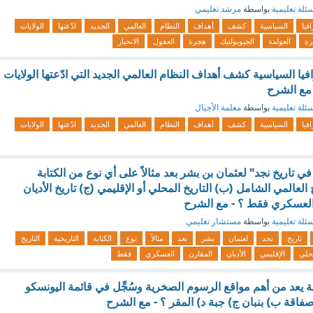
ئلة تعليمية
بواسطة
مرشد تعليمي
فيا
السياسية
كشف
أهداف
النظام
العالمي
الجديد
ادّعتها
الولايات
رة
العولمة
الجيوبولتيك
هجرة
العقول
الانحياز
فيا السياسية كشف أهداف النظام العالمي الجديد التي ادّعتها الولايات
- مع الشرح
ئلة تعليمية
بواسطة
معلمة الأجيال
فيا
السياسية
كشف
أهداف
النظام
العالمي
الجديد
ادّعتها
الولايات
ي تاريخ نجد" لعثمان بن بشر بعد مثالاً على أي نوع من الكتابة
يخ العالمي الشامل (ب) التاريخ المحلي أو الإقليمي (ج) تاريخ الأديان
خ العسكري فقط ؟ - مع الشرح
ئلة تعليمية
بواسطة
مستشار تعليمي
تاريخ
نجد
لعثمان
بشر
بعد
مثالاً
نوع
الكتابة
التاريخية
التاريخ
حلي
الإقليمي
الأديان
المقارن
العسكري
فقط
ية يعد من أهم مواقع الرسوم الصخرية وسُجِّل في قائمة اليونسكو
صفاقة ب) بنبان ج) جبة د) المقر ؟ - مع الشرح