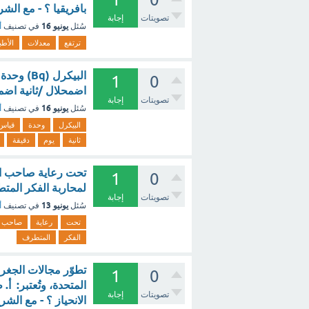
بافريقيا ؟ - مع الشر
تصويتات
إجابة
يونيو 16
سُئل
في تصنيف
أ
ترتفع
معدلات
الأطب
1
0
اضمحلال /ثانية اضم
تصويتات
إجابة
يونيو 16
سُئل
في تصنيف
أ
البيكرل
وحدة
قياس
ثانية
يوم
دقيقة
تحت رعاية صاحب الس
1
0
لمحاربة الفكر المت
تصويتات
إجابة
يونيو 13
سُئل
في تصنيف
أ
تحت
رعاية
صاحب
الفكر
المتطرف
تطوّر مجالات الجغرا
1
0
المتحدة، وتُعتبر: أ
تصويتات
إجابة
الانحياز ؟ - مع الشر