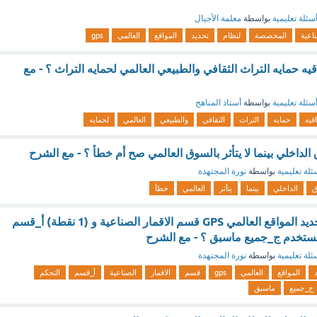
سئلة تعليمية
بواسطة
معلمة الأجيال
ناعية
المخصصة
لنظام
تحديد
المواقع
العالمي
gps
ه حمايه التراث الثقافي والطبيعي العالمي لحمايه التراث ؟ - مع
سئلة تعليمية
بواسطة
أستاذ المناهج
اقيه
حمايه
التراث
الثقافي
والطبيعي
العالمي
لحمايه
ق الداخلي بينما لا يتأثر بالسوق العالمي صح أم خطأ ؟ - مع الشرح
ئلة تعليمية
بواسطة
نورة المجتهدة
ق
الداخلي
بينما
يتأثر
العالمي
خطأ
من مكونات نظام تحديد المواقع العالمي GPS قسم الاقمار الصناعية و (1 نقطة) أ_قسم
تخدم ج_جميع ماسبق ؟ - مع الشرح
ئلة تعليمية
بواسطة
نورة المجتهدة
المواقع
العالمي
gps
قسم
الاقمار
الصناعية
أ_قسم
التحكم
ج_جميع
ماسبق