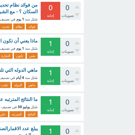
0
0
السكان ؟ - مع الشر
تصويتات
إجابة
1 يوم
سُئل
منذ
في تصنيف
فوائد
نظام
تحديد
ماذا يعني أن تكون ال
1
0
1 يوم
سُئل
منذ
في تصنيف
تصويتات
إجابة
يعني
تكون
التجارة
ماهي الدوله التي ت
1
0
4 أيام
سُئل
منذ
في تصنيف
تصويتات
إجابة
ماهي
الدوله
تلقب
ما النتائج المترتبه
1
0
يوليو 30
سُئل
في تصنيف
أ
تصويتات
إجابة
النتائج
المترتبه
علي
1
0