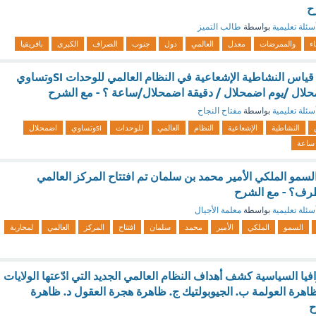
ح
سئلة تعليمية
بواسطة
طالب التميز
اء
والممرضات
معدل
العالمي
دول
جنوب
الصراف
الكبرى
بافريقيا
البيكرل (Bq) وحدة قياس النشاطية الإشعاعية في النظام العالمي للوحدات SIوتساوي
حلال /يوم اضمحلال / دقيقة اضمحلال/ساعة ؟ - مع الشرح
سئلة تعليمية
بواسطة
مفتاح النجاح
النشاطية
الإشعاعية
النظام
العالمي
للوحدات
siوتساوي
اضمحلال
ساعة
مو الملكي الأمير محمد بن سلمان تم افتتاح المركز العالمي
طرف؟ - مع الشرح
سئلة تعليمية
بواسطة
معلمة الأجيال
السمو
الملكي
الأمير
محمد
سلمان
افتتاح
المركز
العالمي
لمحاربة
فيا السياسية كشف أهداف النظام العالمي الجديد التي ادّعتها الولايات
. ظاهرة العولمة ب. الجيوبولتيك ج. ظاهرة هجرة العقول د. ظاهرة
ح