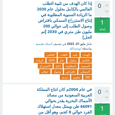
إذا كان الهدف من تلبية الطلب
0
العالمي بالكامل بحلول عام 2030
ما الزيادة السنوية المطلوبة في
تصويتات
إنتاج الاستزراع السمكي بافتراض
1
وصول الطلب إلى حوالي 200
إجابة
مليون طن متري في 2030 [تم
الحل]
مايو 31، 2025
سُئل
في تصنيف
أسئلة تعليمية
بواسطة
ابوعبدالله
الهدف
تلبية
الطلب
العالمي
بالكامل
بحلول
عام
2030
الزيادة
السنوية
المطلوبة
إنتاج
الاستزراع
السمكي
بافتراض
وصول
حوالي
200
مليون
متري
في عام 2004م كان انتاج المملكة
0
العربية السعودية من مصائد
الأسماك البحرية يقدر بحوالي
تصويتات
66091 طن ويمثل معدل استهلاك
1
الفرد حوالي 8 كجم، وهو أقل من