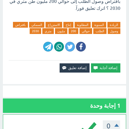
بافتراض وصول الطلب إلى حوالي 200 مليون طن متري في
2030 ؟ اترك تعليق فورآ.
الزيادة
السنوية
المطلوبة
إنتاج
الاستزراع
السمكي
بافتراض
وصول
الطلب
حوالي
200
مليون
متري
2030
1
إجابة وحدة
0