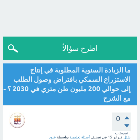
اطرح سؤالاً
ما الزيادة السنوية المطلوبة في إنتاج
الاستزراع السمكي بافتراض وصول الطلب
إلى حوالي 200 مليون طن متري في 2030 ؟ -
مع الشرح
0
تصويتات
سُئل
فبراير 15
في تصنيف
أسئلة تعليمية
بواسطة
عبود