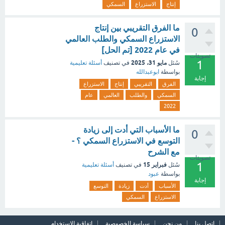
إنتاج
الاستزراع
السمكي
ما الفرق التقريبي بين إنتاج
0
الاستزراع السمكي والطلب العالمي
في عام 2022 [تم الحل]
تصويتات
1
مايو 31، 2025
سُئل
في تصنيف
أسئلة تعليمية
بواسطة
ابوعبدالله
إجابة
الفرق
التقريبي
إنتاج
الاستزراع
السمكي
والطلب
العالمي
عام
2022
ما الأسباب التي أدت إلى زيادة
0
التوسع في الاستزراع السمكي ؟ -
مع الشرح
تصويتات
1
فبراير 15
سُئل
في تصنيف
أسئلة تعليمية
بواسطة
عبود
إجابة
الأسباب
أدت
زيادة
التوسع
الاستزراع
السمكي
اتصل بنا
من نحن
سياسة الخصوصية
اتفاقية الاستخدام