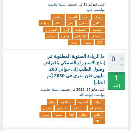
فبراير 15
سُئل
في تصنيف
أسئلة تعليمية
بواسطة
عبود
الهدف
تلبية
الطلب
العالمي
بالكامل
بحلول
عام
2030
الزيادة
السنوية
المطلوبة
إنتاج
الاستزراع
السمكي
بافتراض
وصول
حوالي
200
مليون
متري
ما الزيادة السنوية المطلوبة في
0
إنتاج الاستزراع السمكي بافتراض
وصول الطلب إلى حوالي 200
تصويتات
مليون طن متري في 2030 [تم
1
الحل]
إجابة
مايو 31، 2025
سُئل
في تصنيف
أسئلة تعليمية
بواسطة
ابوعبدالله
الزيادة
السنوية
المطلوبة
إنتاج
الاستزراع
السمكي
بافتراض
وصول
الطلب
حوالي
200
مليون
متري
2030