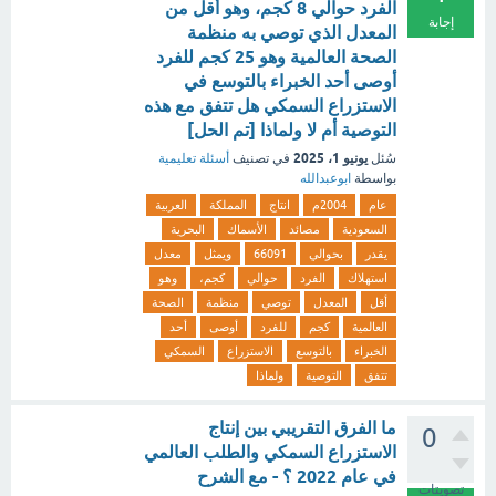
الفرد حوالي 8 كجم، وهو أقل من
إجابة
المعدل الذي توصي به منظمة
الصحة العالمية وهو 25 كجم للفرد
أوصى أحد الخبراء بالتوسع في
الاستزراع السمكي هل تتفق مع هذه
التوصية أم لا ولماذا [تم الحل]
يونيو 1، 2025
سُئل
في تصنيف
أسئلة تعليمية
بواسطة
ابوعبدالله
عام
2004م
انتاج
المملكة
العربية
السعودية
مصائد
الأسماك
البحرية
يقدر
بحوالي
66091
ويمثل
معدل
استهلاك
الفرد
حوالي
كجم،
وهو
أقل
المعدل
توصي
منظمة
الصحة
العالمية
كجم
للفرد
أوصى
أحد
الخبراء
بالتوسع
الاستزراع
السمكي
تتفق
التوصية
ولماذا
ما الفرق التقريبي بين إنتاج
0
الاستزراع السمكي والطلب العالمي
في عام 2022 ؟ - مع الشرح
تصويتات