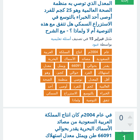
إجابة
المعدل الذي توصي به منظمة
الصحة العالمية وهو 25 كجم للفرد
أوصى أحد الخبراء بالتوسع في
الاستزراع السمكي هل تتفق مع هذه
التوصية أم لا ولماذا ؟ - مع الشرح
فبراير 15
سُئل
في تصنيف
أسئلة تعليمية
بواسطة
عبود
عام
2004م
انتاج
المملكة
العربية
السعودية
مصائد
الأسماك
البحرية
يقدر
بحوالي
66091
ويمثل
معدل
استهلاك
الفرد
حوالي
كجم،
وهو
أقل
المعدل
توصي
منظمة
الصحة
العالمية
كجم
للفرد
أوصى
أحد
الخبراء
بالتوسع
الاستزراع
السمكي
تتفق
التوصية
ولماذا
في عام 2004م كان انتاج المملكة
0
العربية السعودية من مصائد
الأسماك البحرية يقدر بحوالي
تصويتات
66091 طن ويمثل معدل استهلاك
1