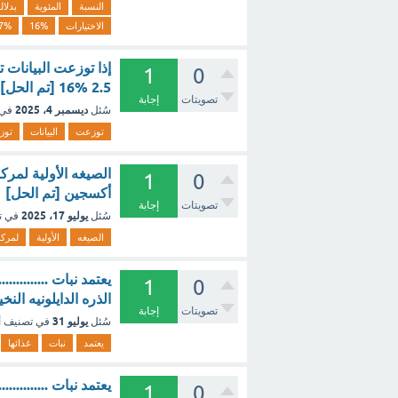
النسبة
المئوية
بدلال
الاختيارات
16%
7%
1
0
16% 2.5 [تم الحل]
تصويتات
إجابة
ديسمبر 4، 2025
سُئل
في 
توزعت
البيانات
توزي
1
0
أكسجين [تم الحل]
تصويتات
إجابة
يوليو 17، 2025
سُئل
في ت
الصيغه
الأولية
لمرك
يعتمد نبات .........
1
0
الذره الدايلونيه الن
تصويتات
إجابة
يوليو 31
سُئل
في تصنيف
أ
يعتمد
نبات
غذائها
يعتمد نبات .........
1
0