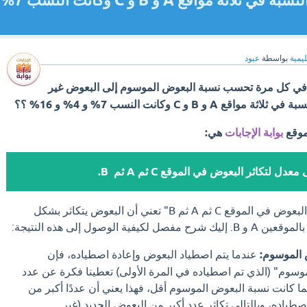
غير الموسوم تم حساب هذه النسبة في ثلاثة مو
ليمية
بواسطة
عبود
 في كل مرة تحسب نسبة البعوض الموسوم إلى البعوض غير
B و C وكانت النسب 7% و 4% و 16% ؟؟
موقع
بوابة الإجابات
هي:
معدل لتكاثر البعوض في الموقع C ثم A ثم B.
الإجابة "أعلى معدل لتكاثر البعوض في الموقع C ثم A ثم B" تعني أن البعوض يتكاثر بشكل
 الموسوم:
عندما يتم اصطياد البعوض وإعادة اصطياده، فإن
موسوم" (الذي تم اصطياده في المرة الأولى) تعطينا فكرة عن عدد
ما كانت نسبة البعوض الموسوم أقل، فهذا يعني أن عددًا أكبر من
طياده، وبالتالي تكاثر عدد أكبر من البعوض الجديد (غير