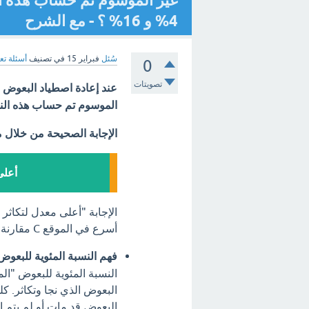
4% و 16% ؟ - مع الشرح
سُئل
فبراير 15
في تصنيف
أسئلة تع
0
تصويتات
عند إعادة اصطياد البعوض
الموسوم تم حساب هذه النسبة في ثلاثة مواقع A و 
الإجابة الصحيحة من خلال 
أعلى 
أسرع في الموقع C مقارنة بالموقعين A و B. إليك شرح مفصل لكيفية الوصول إلى هذه النتيجة:
فهم النسبة المئوية للبعوض
النسبة المئوية للبعوض "ال
البعوض الذي نجا وتكاثر. كل
البعوض قد مات أو لم يتم اص