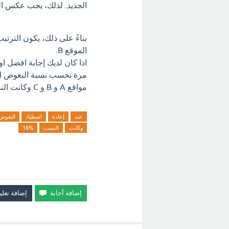
الجديد. لذلك، يجب عكس ال
الموقع B.
اذا كان لديك إجابة افضل ا
مرة تحسب نسبة البعوض ال
مواقع A و B و C وكانت النسب 7% و 4% و 16% ؟ اترك تعليق فورآ.
عند
إعادة
اصطياد
البعوض
وكانت
النسب
16%