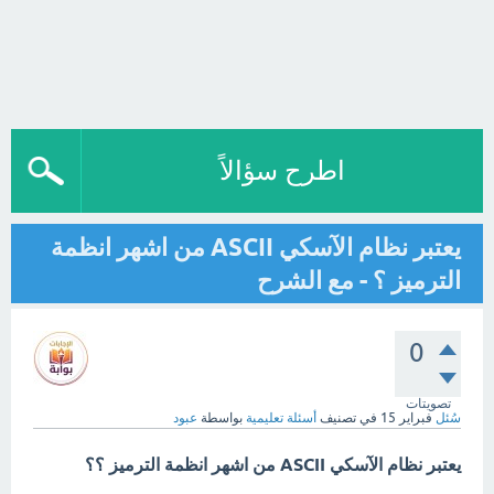
اطرح سؤالاً
يعتبر نظام الآسكي ASCII من اشهر انظمة
الترميز ؟ - مع الشرح
0
تصويتات
سُئل
فبراير 15
في تصنيف
أسئلة تعليمية
بواسطة
عبود
يعتبر نظام الآسكي ASCII من اشهر انظمة الترميز ؟؟