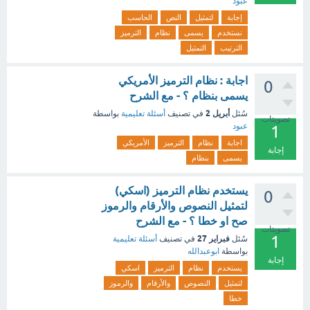
عبود
إجابة
لتمثيل
النص
الحاسب
نستخدم
يسمى
نظام
الترميز
الترتيب
التمثيل
اجابة : نظام الترميز الأمريكي
0
يسمى بنظام ؟ - مع الشرح
أبريل 2
سُئل
في تصنيف
أسئلة تعليمية
بواسطة
تصويتات
عبود
1
اجابة
نظام
الترميز
الأمريكي
إجابة
يسمى
بنظام
يستخدم نظام الترميز (اسكي)
0
لتمثيل النصوص والأرقام والرموز
صح او خطا ؟ - مع الشرح
تصويتات
1
فبراير 27
سُئل
في تصنيف
أسئلة تعليمية
بواسطة
ابوعبدالله
إجابة
يستخدم
نظام
الترميز
اسكي
لتمثيل
النصوص
والأرقام
والرموز
خطا