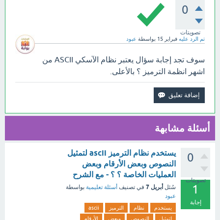
0
تصويتات
تم الرد عليه
فبراير 15
بواسطة
عبود
سوف تجد إجابة سؤال يعتبر نظام الآسكي ASCII من
اشهر انظمة الترميز ؟ بالأعلى.
أسئلة مشابهة
يستخدم نظام الترميز ascii لتمثيل
0
النصوص وبعض الأرقام وبعض
العمليات الخاصة ؟ ؟ - مع الشرح
تصويتات
1
أبريل 7
سُئل
في تصنيف
أسئلة تعليمية
بواسطة
عبود
إجابة
يستخدم
نظام
الترميز
ascii
لتمثيل
النصوص
وبعض
الأرقام