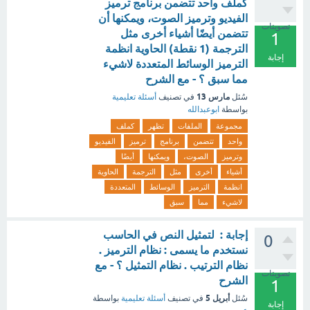
كملف واحد تتضمن برنامج ترميز
الفيديو وترميز الصوت، ويمكنها أن
تصويتات
تتضمن أيضًا أشياء أخرى مثل
1
الترجمة (1 نقطة) الحاوية انظمة
إجابة
الترميز الوسائط المتعددة لاشيء
مما سبق ؟ - مع الشرح
مارس 13
سُئل
في تصنيف
أسئلة تعليمية
بواسطة
ابوعبدالله
مجموعة
الملفات
تظهر
كملف
واحد
تتضمن
برنامج
ترميز
الفيديو
وترميز
الصوت،
ويمكنها
أيضًا
أشياء
أخرى
مثل
الترجمة
الحاوية
انظمة
الترميز
الوسائط
المتعددة
لاشيء
مما
سبق
إجابة : لتمثيل النص في الحاسب
0
نستخدم ما يسمى : نظام الترميز .
نظام الترتيب . نظام التمثيل ؟ - مع
تصويتات
الشرح
1
أبريل 5
سُئل
في تصنيف
أسئلة تعليمية
بواسطة
إجابة