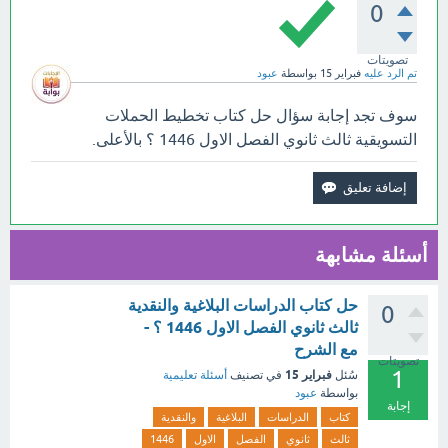
0
تصويتات
تم الرد عليه
فبراير 15
بواسطة
عبود
سوف تجد إجابة سؤال حل كتاب تخطيط الحملات
التسويقية ثالث ثانوي الفصل الاول 1446 ؟ بالأعلى.
أسئلة مشابهة
حل كتاب الدراسات البلاغية والنقدية
0
ثالث ثانوي الفصل الاول 1446 ؟ -
مع الشرح
تصويتات
1
فبراير 15
سُئل
في تصنيف
أسئلة تعليمية
بواسطة
عبود
إجابة
كتاب
الدراسات
البلاغية
والنقدية
ثالث
ثانوي
الفصل
الاول
1446