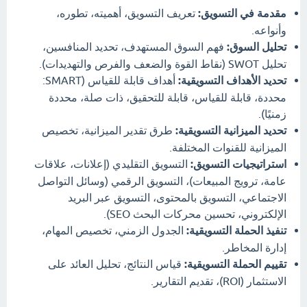
مقدمة في التسويق:
تعريف التسويق، أهميته، تطوره،
وأنواعه.
تحليل السوق:
فهم السوق المستهدف، تحديد المنافسين،
تحليل SWOT (نقاط القوة والضعف والفرص والتهديدات).
تحديد الأهداف التسويقية:
أهداف قابلة للقياس (SMART:
محددة، قابلة للقياس، قابلة للتحقيق، ذات صلة، محددة
زمنيًا).
تحديد الميزانية التسويقية:
طرق تقدير الميزانية، تخصيص
الميزانية للقنوات المختلفة.
استراتيجيات التسويق:
التسويق التقليدي (إعلانات، علاقات
عامة، ترويج المبيعات)، التسويق الرقمي (وسائل التواصل
الاجتماعي، التسويق بالمحتوى، التسويق عبر البريد
الإلكتروني، تحسين محركات البحث SEO).
تنفيذ الحملة التسويقية:
الجدول الزمني، تخصيص المهام،
إدارة المخاطر.
تقييم الحملة التسويقية:
قياس النتائج، تحليل العائد على
الاستثمار (ROI)، تقديم التقارير.