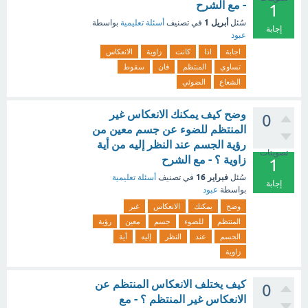
- مع الشرح
1
أبريل 1
سُئل
في تصنيف
أسئلة تعليمية
بواسطة
إجابة
عبود
اجابة
اذا
كانت
زاوية
الانعكاس
تساوي
المنتظم
فان
سقوط
الشعاع
الضوئي
وضح كيف يمكنك الانعكاس غير
0
المنتظم للضوء عن جسم معين من
رؤية الجسم عند النظر إليه من أية
تصويتات
زاوية ؟ - مع الشرح
1
فبراير 16
سُئل
في تصنيف
أسئلة تعليمية
إجابة
بواسطة
عبود
وضح
يمكنك
الانعكاس
غير
المنتظم
للضوء
جسم
معين
رؤية
الجسم
عند
النظر
إليه
أية
زاوية
كيف يختلف الانعكاس المنتظم عن
0
الانعكاس غير المنتظم ؟ - مع