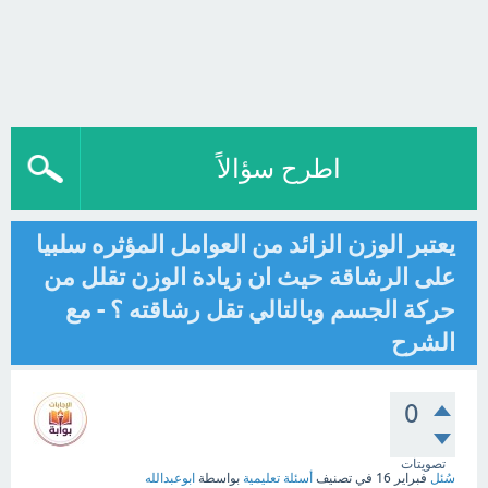
اطرح سؤالاً
يعتبر الوزن الزائد من العوامل المؤثره سلبيا
على الرشاقة حيث ان زيادة الوزن تقلل من
حركة الجسم وبالتالي تقل رشاقته ؟ - مع
الشرح
0
تصويتات
سُئل
فبراير 16
في تصنيف
أسئلة تعليمية
بواسطة
ابوعبدالله