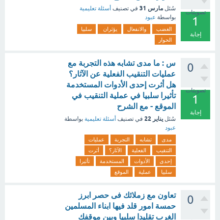
مارس 31
سُئل
في تصنيف
أسئلة تعليمية
تصويتات
بواسطة
عبود
1
الغضب
والانفعال
يؤثران
سلبيا
إجابة
الحوار
س : ما مدى تشابه هذه التجربة مع
0
عمليات التنقيب الفعلية عن الآثار؟
هل أثرت إحدى الأدوات المستخدمة
تصويتات
تأثيرا سلبيا في عملية التنقيب في
1
الموقع - مع الشرح
إجابة
يناير 22
سُئل
في تصنيف
أسئلة تعليمية
بواسطة
عبود
مدى
تشابه
التجربة
عمليات
التنقيب
الفعلية
الآثار؟
أثرت
إحدى
الأدوات
المستخدمة
تأثيرا
سلبيا
عملية
الموقع
تعاون مع زملائك فى حصر ابرز
0
حمسة امور قلد فيها ابناء المسلمين
الغرب تقليدا سلبيا وبين موقفك