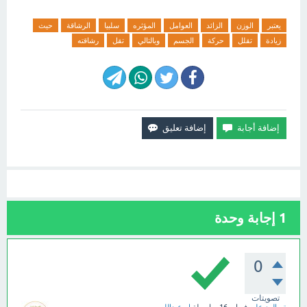
يعتبر
الوزن
الزائد
العوامل
المؤثره
سلبيا
الرشاقة
حيث
زيادة
تقلل
حركة
الجسم
وبالتالي
تقل
رشاقته
1
إجابة وحدة
0
تصويتات