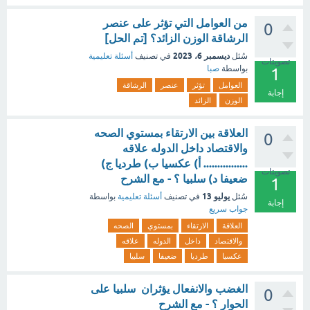
من العوامل التي تؤثر على عنصر
0
الرشاقة الوزن الزائد؟ [تم الحل]
ديسمبر 6، 2023
سُئل
في تصنيف
أسئلة تعليمية
تصويتات
بواسطة
صبا
1
العوامل
تؤثر
عنصر
الرشاقة
إجابة
الوزن
الزائد
العلاقة بين الارتقاء بمستوي الصحه
0
والاقتصاد داخل الدوله علاقه
................ أ) عکسیا ب) طرديا ج)
تصويتات
ضعيفا د) سلبيا ؟ - مع الشرح
1
يوليو 13
سُئل
في تصنيف
أسئلة تعليمية
بواسطة
إجابة
جواب سريع
العلاقة
الارتقاء
بمستوي
الصحه
والاقتصاد
داخل
الدوله
علاقه
عکسیا
طرديا
ضعيفا
سلبيا
الغضب والانفعال يؤثران سلبيا على
0
الحوار ؟ - مع الشرح