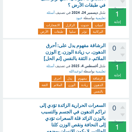
في طبقات الأرض ؟
تصويتات
1
ديسمبر 24، 2024
سُئل
في تصنيف
أسئلة
تعليمية
بواسطة
عبود
إجابة
اسباب
حدوث
الزلازل
الانفجارات
البركانية
تؤثر
سلبيا
طبقات
الأرض
الرشاقة مفهوم يدل على: أحرق
0
الدهون. ب زيادة الوزن. ج الوزن
الملائم. د الثقة بالنفس [تم الحل]
تصويتات
1
أغسطس 4، 2025
سُئل
في تصنيف
أسئلة
تعليمية
بواسطة
ابوعبدالله
إجابة
الرشاقة
مفهوم
يدل
أحرق
الدهون
زيادة
الوزن
الملائم
الثقة
بالنفس
السعرات الحرارية الزائدة تؤدي إلى
0
تراكم الدهون في الجسم والتسبب
بالوزن الزائد قلة السعرات تؤدي
تصويتات
إلى النحافة ونقص الوزن كلتا
1
الحالتين لا يكون الإنسان بوضعه