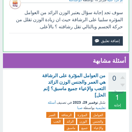
تم الرد عليه
فبراير 16
بواسطة
ابوعبدالله
سوف تجد إجابة سؤال يعتبر الوزن الزائد من العوامل
المؤثره سلبيا على الرشاقة حيث ان زيادة الوزن تقلل من
حركة الجسم وبالتالي تقل رشاقته ؟ بالأعلى.
أسئلة مشابهة
من العوامل المؤثرة على الرشاقة
0
هي العمر والجنس الوزن الزائد
التعب والإعياء جميع ماسبق؟ [تم
تصويتات
الحل]
1
نوفمبر 29، 2023
سُئل
في تصنيف
أسئلة
إجابة
تعليمية
بواسطة
صبا
العوامل
المؤثرة
الرشاقة
العمر
والجنس
الوزن
الزائد
التعب
والإعياء
جميع
ماسبق