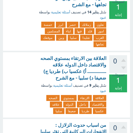
تصويتات
تجاهها - مع الشرح
1
يناير 14
سُئل
في تصنيف
أسئلة تعليمية
بواسطة
إجابة
عبود
تعاون
زملائك
حصر
ابرز
حمسة
امور
قلد
فيها
ابناء
المسلمين
الغرب
تقليدا
سلبيا
وبين
موقفك
تجاهها
العلاقة بين الارتقاء بمستوي الصحه
0
والاقتصاد داخل الدوله علاقه
................ أ) عکسیا ب) طرديا ج)
تصويتات
ضعيفا د) سلبيا - مع الشرح
1
يناير 9
سُئل
في تصنيف
أسئلة تعليمية
بواسطة
إجابة
عبود
العلاقة
الارتقاء
بمستوي
الصحه
والاقتصاد
داخل
الدوله
علاقه
عکسیا
طرديا
ضعيفا
سلبيا
من اسباب حدوث الزلازل :
0
الانفجارات البركانية التي تؤثر سلبيا