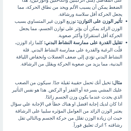
على المفاصل (مثل الركبتين والكاحلين والوركين). هذا
الضغط يمكن أن يسبب الألم ويحد من نطاق الحركة، مما
يجعل الحركة أقل سلاسة ورشاقة.
تأثير الوزن على التوازن:
توزيع الوزن غير المتساوي بسبب
الوزن الزائد يمكن أن يؤثر على توازن الجسم، مما يجعل
الحركة أقل استقرارًا وأكثر صعوبة.
تقليل القدرة على ممارسة النشاط البدني:
كلما زاد الوزن،
قلّت الرغبة والقدرة على ممارسة النشاط البدني. قلة
النشاط البدني تؤدي إلى ضعف العضلات وانخفاض اللياقة
البدنية، مما يزيد من صعوبة الحركة ويقلل من الرشاقة.
مثال:
تخيل أنك تحمل حقيبة ثقيلة جدًا. سيكون من الصعب
عليك المشي بسرعة أو القفز أو الركض. هذا هو نفس التأثير
الذي يحدث عندما يكون وزن الجسم زائدًا.
اذا كان لديك إجابة افضل او هناك خطأ في الإجابة علي سؤال
يعتبر الوزن الزائد من العوامل المؤثره سلبيا على الرشاقة
حيث ان زيادة الوزن تقلل من حركة الجسم وبالتالي تقل
رشاقته ؟ اترك تعليق فورآ.