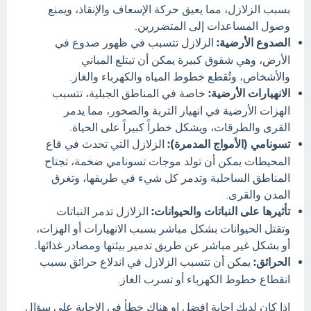
بسبب الزلازل، مما يعيق حركة الإسعاف والإنقاذ، ويمنع
وصول المساعدات إلى المتضررين.
الصدوع الأرضية:
الزلازل تتسبب في ظهور صدوع في
الأرض، وهي شقوق كبيرة يمكن أن تبتلع المباني
والأشخاص، وتُقطع خطوط المياه والكهرباء والغاز.
الانهيارات الأرضية:
خاصة في المناطق الجبلية، تتسبب
الهزات الأرضية في انهيار التربة والصخور، مما يدمر
القرى والطرقات، ويشكل خطراً كبيراً على الحياة.
تسونامي (الأمواج المدمرة):
الزلازل التي تحدث في قاع
المحيطات يمكن أن تولد موجات تسونامي ضخمة، تجتاح
المناطق الساحلية وتدمر كل شيء في طريقها، وتغرق
المدن والقرى.
تأثيرها على النباتات والحيوانات:
الزلازل تدمر النباتات
وتقتل الحيوانات بشكل مباشر بسبب الانهيارات أو الهزات،
أو بشكل غير مباشر عن طريق تدمير بيئتها ومصادر غذائها.
الحرائق:
يمكن أن تتسبب الزلازل في اندلاع حرائق بسبب
انقطاع خطوط الكهرباء أو تسرب الغاز.
اذا كان لديك إجابة افضل او هناك خطأ في الإجابة علي سؤال