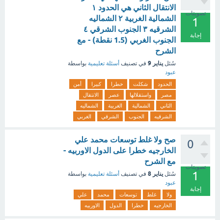
الانتقال الثاني هي الحدود ١
تصويتات
الشمالية الغربية ٢ الشماليه
1
الشرقيه ٣ الجنوب الشرقي ٤
إجابة
الجنوب الغربي (1.5 نقطة) - مع
الشرح
يناير 9
سُئل
في تصنيف
أسئلة تعليمية
بواسطة
عبود
الحدود
شكلت
خطرا
كبيرا
أمن
مصر
واستقلالها
عصر
الانتقال
الثاني
الشمالية
الغربية
الشماليه
الشرقيه
الجنوب
الشرقي
الغربي
صح ولا غلط توسعات محمد علي
0
الخارجيه خطرا على الدول الاوربيه -
مع الشرح
تصويتات
1
يناير 8
سُئل
في تصنيف
أسئلة تعليمية
بواسطة
عبود
إجابة
ولا
غلط
توسعات
محمد
علي
الخارجيه
خطرا
الدول
الاوربيه