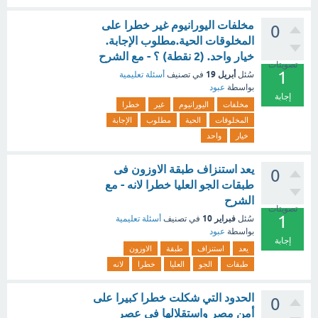
مخلفات اليورانيوم غير خطرا على
0
المخلوقات الحية.مطلوب الإجابة.
خيار واحد. (2 نقطة) ؟ - مع الشرح
تصويتات
1
أبريل 19
سُئل
في تصنيف
أسئلة تعليمية
بواسطة
عبود
إجابة
مخلفات
اليورانيوم
غير
خطرا
المخلوقات
الحية
مطلوب
الإجابة
خيار
واحد
يعد استنزاف طبقة الاوزون فى
0
طبقات الجو العليا خطرا لانه - مع
الشرح
تصويتات
1
فبراير 10
سُئل
في تصنيف
أسئلة تعليمية
بواسطة
عبود
إجابة
يعد
استنزاف
طبقة
الاوزون
طبقات
الجو
العليا
خطرا
لانه
الحدود التي شكلت خطرا كبيرا على
0
أمن مصر واستقلالها في عصر