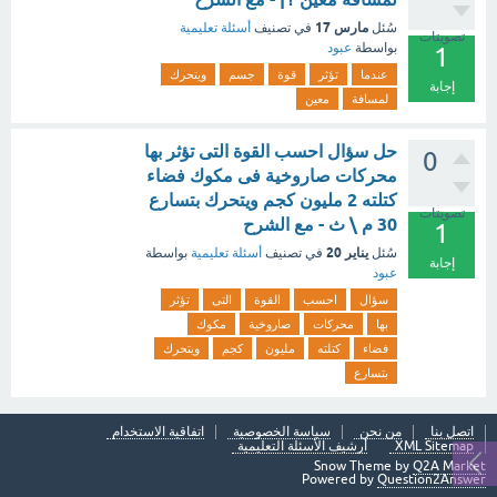
مارس 17
سُئل
في تصنيف
أسئلة تعليمية
تصويتات
بواسطة
عبود
1
عندما
تؤثر
قوة
جسم
ويتحرك
إجابة
لمسافة
معين
حل سؤال احسب القوة التى تؤثر بها
0
محركات صاروخية فى مكوك فضاء
كتلته 2 مليون كجم ويتحرك بتسارع
تصويتات
30 م \ ث - مع الشرح
1
يناير 20
سُئل
في تصنيف
أسئلة تعليمية
بواسطة
إجابة
عبود
سؤال
احسب
القوة
التى
تؤثر
بها
محركات
صاروخية
مكوك
فضاء
كتلته
مليون
كجم
ويتحرك
بتسارع
اتصل بنا
من نحن
سياسة الخصوصية
اتفاقية الاستخدام
XML Sitemap
أرشيف الأسئلة التعليمية
Snow Theme by
Q2A Market
Powered by
Question2Answer