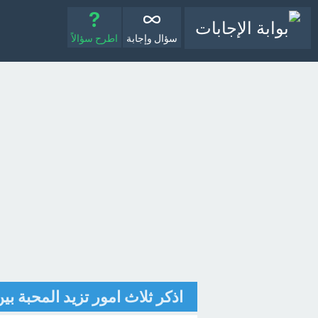
سؤال وإجابة
اطرح سؤالاً
اذكر ثلاث امور تزيد المحبة بي