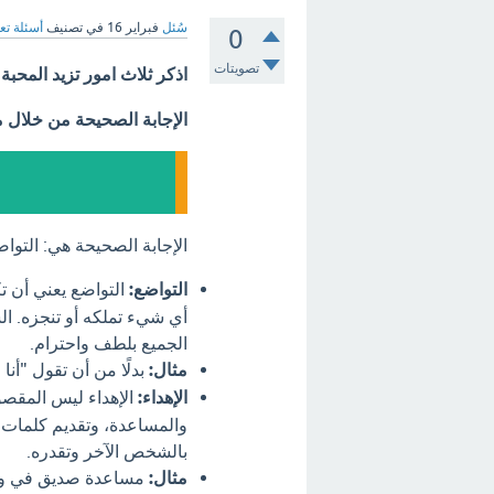
سُئل
فبراير 16
في تصنيف
أسئلة تع
0
تصويتات
اذكر ثلاث امور تزيد المحبة
الإجابة الصحيحة من خلال 
الإجابة الصحيحة هي: التواض
التواضع:
التواضع يعني أن تك
أي شيء تملكه أو تنجزه. ا
الجميع بلطف واحترام.
مثال:
بدلًا من أن تقول "أنا 
الإهداء:
الإهداء ليس المقصود
والمساعدة، وتقديم كلمات طي
بالشخص الآخر وتقدره.
مثال:
مساعدة صديق في واج