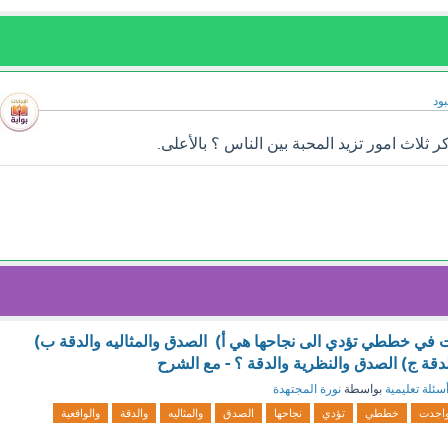
ود
ثلاث امور تزيد المحبة بين الناس ؟ بالأعلى.
دت في خططي تؤدي الى نجاحها هي أ) الصدق والمثاليه والدقة ب)
دقة ج) الصدق والنظرية والدقة ؟ - مع الشرح
سئلة تعليمية
بواسطة
نورة المجتهدة
اجدت
خططي
تؤدي
نجاحها
الصدق
والمثاليه
والدقة
والواقعية