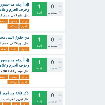
(إذا أردتم مد جسور
1
0
وحرف الجزم وعلامة
تصويتات
إجابة
يوليو 3
سُئل
في تصنيف
أس
أردتم
جسور
المحبة
الجزم
وعلامة
من حقوق النبى محبت
1
0
يناير 24
سُئل
في تصنيف
أ
تصويتات
إجابة
حقوق
النبى
محبته
(إذا أردتم مد جسور
1
0
وحرف الجزم وعلامة
تصويتات
إجابة
سبتمبر 21، 2025
سُئل
في
أردتم
جسور
المحبة
الجزم
وعلامة
اذكر ثلاثة من امور ا
1
0
فبراير 9
سُئل
في تصنيف
أ
تصويتات
إجابة
اذكر
ثلاثة
امور