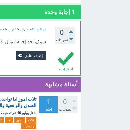
1
إجابة وحدة
تم الرد عليه
فبراير 16
بواسطة
عب
0
تصويتات
سوف تجد إجابة سؤال اذكر 
أفضل إجابة
أسئلة مشابهة
ثلاث امور اذا تواج
1
0
الصدق والواقعية وال
تصويتات
إجابة
يوليو 18
سُئل
في تصنيف
أ
ثلاث
امور
اذا
تو
والنظرية