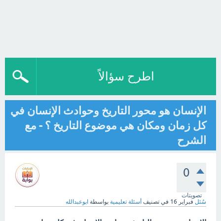
اطرح سؤالاً
الإنسان هو محور التاريخ وحوادث الإنسان في
كل زمان ومكان هي موضوع التاريخ ؟ - مع
الشرح
0
تصويتات
سُئل
فبراير 16
في تصنيف
أسئلة تعليمية
بواسطة
ابوعبدالله