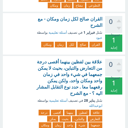
التطوعي
مفتاح
زمان
ومكان
القران صالح لكل زمان ومكان - مع
0
الشرح
فبراير 1
سُئل
في تصنيف
أسئلة تعليمية
بواسطة
تصويتات
عبود
1
القران
صالح
لكل
زمان
ومكان
إجابة
علاقة بين لفظين بينهما أقصى درجة
0
من التعارض والتباين، بحيث لا يمكن
جمعهما في شيء واحد في زمان
تصويتات
واحد ومكان واحد، ولكن يمكن
1
رفعهما معا . حدد نوع التقابل المشار
إجابة
اليه ؟ - مع الشرح
يناير 28
سُئل
في تصنيف
أسئلة تعليمية
بواسطة
ابوعبدالله
علاقة
لفظين
بينهما
أقصى
درجة
التعارض
والتباين،
بحيث
يمكن
جمعهما
شيء
واحد
زمان
ومكان