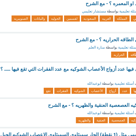
ط او المعمره ؟ - مع الشرح
ئلة تعليمية
بواسطة
مستشار تعليمي
ي
المملكه
العربيه
السعوديه
لقسمين
الحوليه
والنباتات
الصنوبيريه
 الطاقه الحراريه ؟ - مع الشرح
ئلة تعليمية
بواسطة
منارة العلم
اقه
الحراريه
يها عدد أزواج الأعصاب الشوكيه مع عدد الفقرات التي تقع فيها ..... ؟
ف
أسئلة تعليمية
بواسطة
ابوعبدالله
ها
عدد
أزواج
الأعصاب
الشوكيه
الفقرات
تقع
ه العصعصية العنقية والظهريه ؟ - مع الشرح
ف
أسئلة تعليمية
بواسطة
ابوعبدالله
كيه
العصعصية
العنقية
والظهريه
الجهاز العصبي الجسمي مثل (1 نقطة) الجار سمبثاوي السمبثاوي الاعصاب الشوكيه الحبل