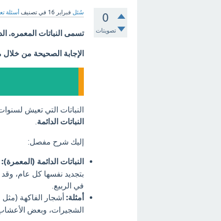
سُئل
فبراير 16
في تصنيف
أسئلة تع
0
تصويتات
تسمى النباتات المعمره. الد
الإجابة الصحيحة من خلال 
النباتات التي تعيش لسنوات
النباتات الدائمة
.
إليك شرح مفصل:
النباتات الدائمة (المعمرة):
ت
بتجديد نفسها كل عام، وقد 
في الربيع.
أمثلة:
أشجار الفاكهة (مثل ال
الشجيرات، وبعض الأعشاب