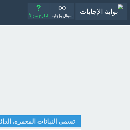
سؤال وإجابة
اطرح سؤالاً
تسمى النباتات المعمره. الدائ