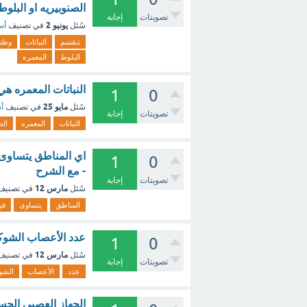
الصنوبيريه او البلو
تصويتات
إجابة
يونيو 2
سُئل
في تصنيف
أس
تنقسم
النباتات
وطن
البلوط
المعمره
النباتات المعمره هي
1
0
مايو 25
سُئل
في تصنيف
أس
تصويتات
إجابة
النباتات
المعمره
الط
اي المناطق يتساوى ف
1
0
- مع الشرح
تصويتات
إجابة
مارس 12
سُئل
في تصني
المناطق
يتساوى
في
عدد الأعصاب الشوكي
1
0
مارس 12
سُئل
في تصني
تصويتات
إجابة
عدد
الأعصاب
الشو