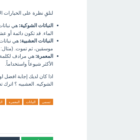
لنلقِ نظرة على الخيارات ا
النباتات الشوكية:
هي نباتات 
الماء. قد تكون دائمة أو عشب
النباتات العشبية:
هي نباتات 
موسمَين، ثم تموت. (مثال: 
المعمرة:
هي مرادف لكلمة "
الأكثر شيوعاً واستخداماً.
اذا كان لديك إجابة افضل او
الشوكيه. العشبيه ؟ اترك تع
تسمى
النباتات
المعمره
ال