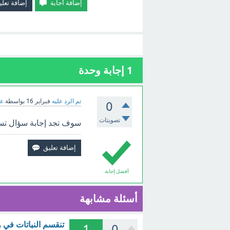
1
إجابة وحدة
تم الرد عليه
فبراير 16
بواسطة
عب
0
تصويتات
سوف تجد إجابة سؤال تسمى 
أفضل إجابة
أسئلة مشابهة
تنقسم النباتات في و
1
0