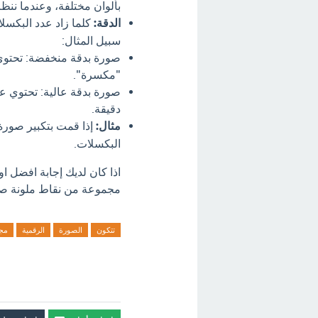
بألوان مختلفة، وعندما ننظر
الدقة:
كلما زاد عدد البكسل
سبيل المثال:
صورة بدقة منخفضة: تحتوي 
"مكسرة".
صورة بدقة عالية: تحتوي عل
دقيقة.
مثال:
إذا قمت بتكبير صورة
البكسلات.
اذا كان لديك إجابة افضل ا
مجموعة من نقاط ملونة صغيرة تسمى بكسل
تتكون
الصورة
الرقمية
مج