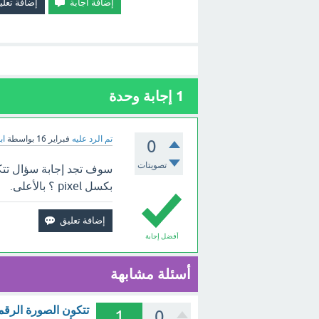
1
إجابة وحدة
تم الرد عليه
فبراير 16
بواسطة
اب
0
تصويتات
سوف تجد إجابة سؤال تت
بكسل pixel ؟ بالأعلى.
أفضل إجابة
أسئلة مشابهة
1
0