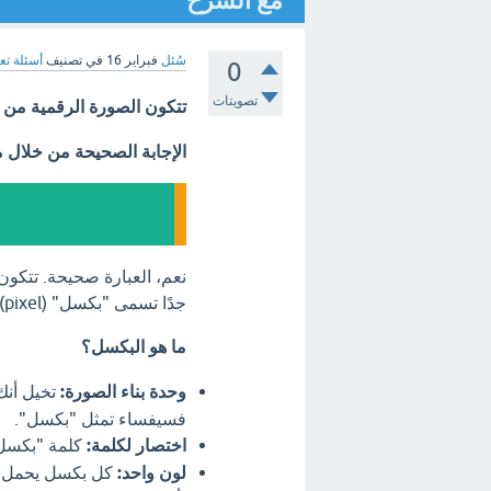
مع الشرح
سُئل
فبراير 16
في تصنيف
أسئلة تع
0
تصويتات
تتكون الصورة الرقمية من مج
الإجابة الصحيحة من خلال 
نعم، العبارة صحيحة. تتكون
جدًا تسمى "بكسل" (pixel).
ما هو البكسل؟
وحدة بناء الصورة:
تخيل أنك
فسيفساء تمثل "بكسل".
اختصار لكلمة:
كلمة "بكسل" هي اختصار لع
لون واحد:
كل بكسل يحمل لون