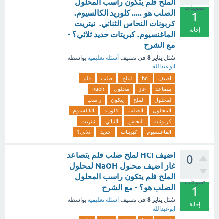
الملح فلم يتكون راسب المحلول
تصويتات
الصلب هو ..... كلوريد الكالسيوم.
1
كربونات النحاس الثنائي. نيتريت
إجابة
الماغنسيوم. كبريتات حديد ثلاثي؟ -
مع الشرح
يناير 8
سُئل
في تصنيف
أسئلة تعليمية
بواسطة
ابوعبدالله
اضيف
hci
لملح
صلب
فلم
يتصاعد
غاز
محلول
naoh
لمحلول
الملح
يتكون
راسب
المحلول
الصلب
كلوريد
الكالسيوم
كربونات
النحاس
الثنائي
نيتريت
الماغنسيوم
كبريتات
حديد
ثلاثي؟
اضيف HCI لملح صلب فلم يتصاعد
0
غاز اضيف محلول NaOH لمحلول
الملح فلم يتكون راسب المحلول
تصويتات
الصلب هو؟ - مع الشرح
1
يناير 8
سُئل
في تصنيف
أسئلة تعليمية
بواسطة
إجابة
ابوعبدالله