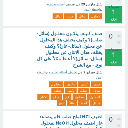
مارس 29
سُئل
في تصنيف
أسئلة تعليمية
تصويتات
بواسطة
عبود
1
محلول
سائل
صلب
مثال
إجابة
صـف كـيـف يتكـون محلـول (سائل-
0
صلب)؟ وكيف يختلف هذا المحلول
عن محلول (سائل- غاز)؟ وكيف
تصويتات
يختلف هذان الاثنان عن محلـول
1
(سائل- سـائل)؟ أعـط مثالاً على كل
إجابة
نوع. - مع الشرح
فبراير 7
سُئل
في تصنيف
أسئلة تعليمية
بواسطة
عبود
صـف
كـيـف
يتكـون
محلـول
سائل-
صلب
وكيف
يختلف
المحلول
محلول
غاز
هذان
الاثنان
سـائل
أعـط
مثالاً
نوع
اضيف HCI لملح صلب فلم يتصاعد
0
غاز اضيف محلول NaOH لمحلول