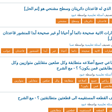
د الذي له قاعدتان دائريتان وسطح مشنحي هو [تم الحل]
صنيف
أسئلة تعليمية
بواسطة
عبود
قاعدتان
دائريتان
وسطح
مشنحي
ارات الاتية صحيحة دائما أو أحيانا أو غير صحيحة أبدا للمنشور قاعدتان
 تصنيف
أسئلة تعليمية
بواسطة
صبا
عبارات
الاتية
صحيحة
دائما
أحيانا
غير
أبدا
للمنشور
قاعدتان
جوانب
عي جميع أضلاعه متطابقة وكل ضلعين متقابلين متوازيين وكل
تطابقتين فمن يكون؟ ؟ - مع الشرح
أسئلة تعليمية
بواسطة
عبود
رباعي
جميع
أضلاعه
متطابقة
وكل
ضلعين
متقابلين
متوازيين
طابقتين
فمن
يكون؟
 القطعه المستقيمه الى قطعتين متطابقتين ؟ - مع الشرح
ئلة تعليمية
بواسطة
عبود
صف
القطعه
المستقيمه
قطعتين
متطابقتين