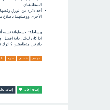
المتطابقتان.
أخذ دائرة من الورق وقصها،
الأخرى ووصلتهما بأضلاع 
ببساطة:
الاسطوانة تشبه أنب
اذا كان لديك إجابة افضل 
دائرتين متطابقتين ؟ اترك ت
مجسم
قاعدتان
عبارة
دائ