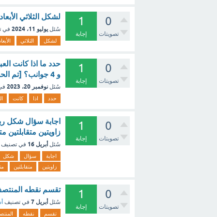
لشكل الثلاثي الأبعا
1
0
يوليو 11، 2024
سُئل
في ت
تصويتات
إجابة
لشكل
الثلاثي
الأبعاد
حدد ما اذا كانت العب
1
0
و 4 جوانب؟ [تم الحل]
تصويتات
إجابة
نوفمبر 20، 2023
سُئل
في
حدد
اذا
كانت
ال
اجابة سؤال شكل ربا
1
0
زاويتين متقابلتين م
تصويتات
إجابة
أبريل 16
سُئل
في تصنيف
اجابة
سؤال
شكل
زاويتين
متقابلتين
مت
تقسم نقطه المنتصف
1
0
أبريل 7
سُئل
في تصنيف
أس
تصويتات
إجابة
تقسم
نقطه
المنت