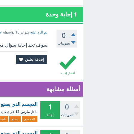
1
إجابة وحدة
تم الرد عليه
فبراير 16
بواسطة
عب
0
تصويتات
سوف تجد إجابة سؤال مجسم
أفضل إجابة
أسئلة مشابهة
المجسم الذي يصنع ب
1
0
مارس 12
سُئل
في تصني
تصويتات
إجابة
المجسم
يصنع
باست
المجسم الذي يصنع ب