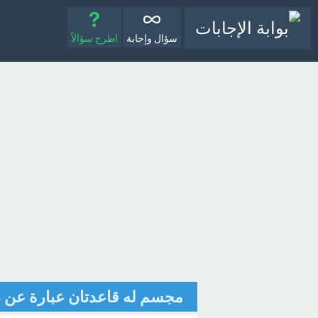
سؤال وإجابة
اطرح سؤالاً
مجسم له قاعدتان عبارة عن دا