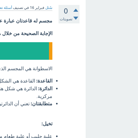
سُئل
فبراير 16
في تصنيف
أسئلة تع
0
تصويتات
مجسم له قاعدتان عبارة عن
الإجابة الصحيحة من خلال 
الاسطوانة هي المجسم الذي 
القاعدة:
القاعدة هي الشكل 
الدائرة:
الدائرة هي شكل هن
مركزية.
متطابقتان:
تعني أن الدائرت
تخيل:
علبة حليب أو علبة طعام معد