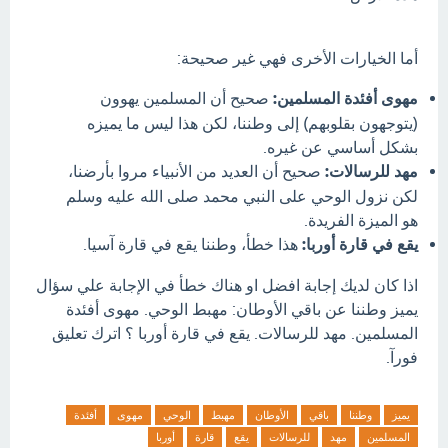
أما الخيارات الأخرى فهي غير صحيحة:
مهوى أفئدة المسلمين:
صحيح أن المسلمين يهوون
(يتوجهون بقلوبهم) إلى وطننا، لكن هذا ليس ما يميزه
بشكل أساسي عن غيره.
مهد للرسالات:
صحيح أن العديد من الأنبياء مروا بأرضنا،
لكن نزول الوحي على النبي محمد صلى الله عليه وسلم
هو الميزة الفريدة.
يقع في قارة أوربا:
هذا خطأ، وطننا يقع في قارة آسيا.
اذا كان لديك إجابة افضل او هناك خطأ في الإجابة علي سؤال
يميز وطننا عن باقي الأوطان: مهبط الوحي. مهوى أفئدة
المسلمين. مهد للرسالات. يقع في قارة أوربا ؟ اترك تعليق
فورآ.
يميز
وطننا
باقي
الأوطان
مهبط
الوحي
مهوى
أفئدة
المسلمين
مهد
للرسالات
يقع
قارة
أوربا