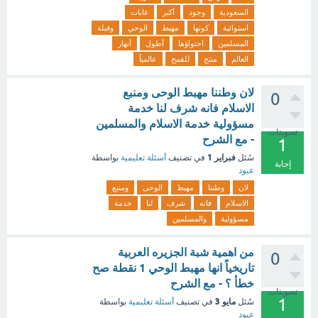
السعودية
وجود
أكبر
غابات
استوائية
كونها
مهبط
الوحي
وقبلة
المسلمين
احتواؤها
أطول
أنهار
العالم
منتج
للقمح
عالمياً
لان وطننا مهبط الوحى ومنبع
0
الاسلام فانه شرف لنا خدمة
مسؤولية خدمة الاسلام والمسلمين
تصويتات
- مع الشرح
1
فبراير 1
سُئل
في تصنيف
أسئلة تعليمية
بواسطة
إجابة
عبود
لان
وطننا
مهبط
الوحى
ومنبع
الاسلام
فانه
شرف
لنا
خدمة
مسؤولية
والمسلمين
من اهمية شبة الجزيره العربية
0
تاريخياً انها مهبط الوحي 1 نقطة صح
خطأ ؟ - مع الشرح
تصويتات
1
مايو 3
سُئل
في تصنيف
أسئلة تعليمية
بواسطة
عبود