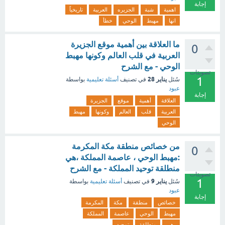
إجابة
اهمية
شبة
الجزيره
العربية
تاريخياً
انها
مهبط
الوحي
خطأ
ما العلاقة بين أهمية موقع الجزيرة
0
العربية في قلب العالم وكونها مهبط
الوحي - مع الشرح
تصويتات
1
يناير 28
سُئل
في تصنيف
أسئلة تعليمية
بواسطة
عبود
إجابة
العلاقة
أهمية
موقع
الجزيرة
العربية
قلب
العالم
وكونها
مهبط
الوحي
من خصائص منطقة مكة المكرمة
0
:مهبط الوحي ، عاصمة المملكة ،هي
منطلقة توحيد المملكة - مع الشرح
تصويتات
1
يناير 9
سُئل
في تصنيف
أسئلة تعليمية
بواسطة
عبود
إجابة
خصائص
منطقة
مكة
المكرمة
مهبط
الوحي
عاصمة
المملكة
،هي
منطلقة
توحيد