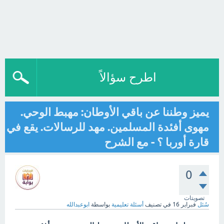
اطرح سؤالاً
يميز وطننا عن باقي الأوطان: مهبط الوحي.
مهوى أفئدة المسلمين. مهد للرسالات. يقع في
قارة أوربا ؟ - مع الشرح
0
تصويتات
سُئل
فبراير 16
في تصنيف
أسئلة تعليمية
بواسطة
ابوعبدالله