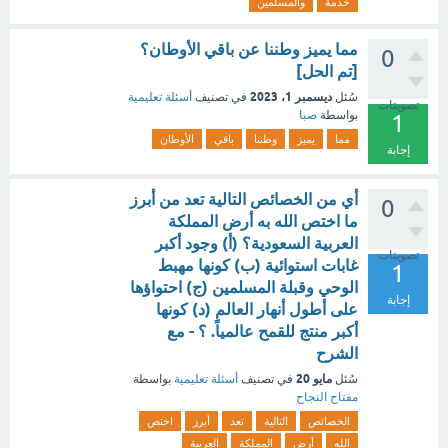
خدمة
والمسلمين
مما يميز وطننا عن باقي الأوطان؟
0
[تم الحل]
ديسمبر 1، 2023
سُئل
في تصنيف
أسئلة تعليمية
تصويتات
بواسطة
صبا
1
مما
يميز
وطننا
باقي
الأوطان
إجابة
أي من الخصائص التالية تعد من أبرز
0
ما اختص الله به أرض المملكة
العربية السعودية؟ (أ) وجود أكبر
تصويتات
غابات استوائية (ب) كونها مهبط
1
الوحي وقبلة المسلمين (ج) احتواؤها
إجابة
على أطول أنهار العالم (د) كونها
أكبر منتج للقمح عالمياً. ؟ - مع
الشرح
مايو 20
سُئل
في تصنيف
أسئلة تعليمية
بواسطة
مفتاح النجاح
الخصائص
التالية
تعد
أبرز
اختص
الله
أرض
المملكة
العربية