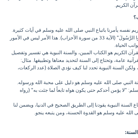
رآن الكريم.
ب؟
يم نفسه يأمرنا باتباع النبي صلى الله عليه وسلم في آيات كثيرة.
مثال: "وَأَطِيعُوا اللَّهَ وَأَطِيعُوا الرَّسُولَ" (الآية 33 من سورة الأحزاب). هذا الأمر ليس في الأمور
انب الحياة.
رآن الكريم هو الكتاب المبين، والسنة النبوية هي تفسير وتفصيل
قرآنية عامة، وتحتاج إلى السنة لتحديد معناها وتطبيقها. مثال:
، ولكن السنة النبوية تحدد لنا كيف نؤدي الصلاة (عدد الركعات،
ة النبي صلى الله عليه وسلم هو دليل على محبة الله ورسوله.
لم: "لا يؤمن أحدكم حتى يكون هواه تابعاً لما جئت به" (رواه
اع السنة النبوية يقودنا إلى الطريق الصحيح في الدنيا، ويضمن لنا
ى الله عليه وسلم هو القدوة الحسنة، ومن يتبعه ينجو.
 السنة: