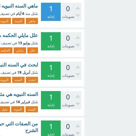
ماهي السنه النبويه 
1
0
6 أيام
سُئل
منذ
في تصنيف
تصويتات
إجابة
ماهي
السنه
النبويه
علل مايلي الحكمه من
1
0
يوليو 13
سُئل
في تصنيف
أ
تصويتات
إجابة
علل
مايلي
الحكمه
ابحث في السنه النب
1
0
أبريل 19
سُئل
في تصنيف
تصويتات
إجابة
ابحث
السنه
النبويه
السنه النبويه هي م
1
0
فبراير 16
سُئل
في تصنيف
تصويتات
إجابة
السنه
النبويه
مثيل
من الصفات التي حرص
1
0
الشرح
تصويتات
إجابة