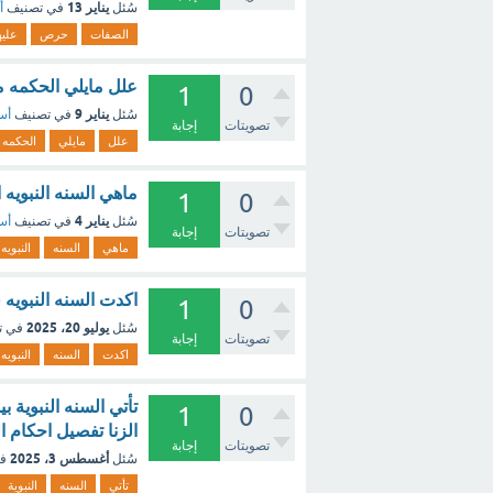
يناير 13
سُئل
في تصنيف
أ
الصفات
حرص
عليه
علل مايلي الحكمه من
1
0
يناير 9
سُئل
في تصنيف
أسئ
تصويتات
إجابة
علل
مايلي
الحكمه
ماهي السنه النبويه 
1
0
يناير 4
سُئل
في تصنيف
أسئ
تصويتات
إجابة
ماهي
السنه
النبويه
اكدت السنه النبويه 
1
0
يوليو 20، 2025
سُئل
في ت
تصويتات
إجابة
اكدت
السنه
النبويه
1
0
الزنا تفصيل احكام ا
تصويتات
إجابة
أغسطس 3، 2025
سُئل
ف
تأتي
السنه
النبوية