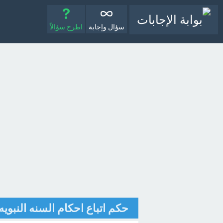
سؤال وإجابة
اطرح سؤالاً
حكم اتباع احكام السنه النبويه