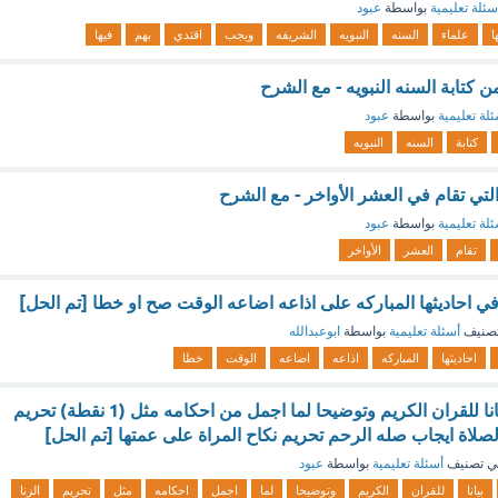
سئلة تعليمية
بواسطة
عبود
ا
علماء
السنه
النبويه
الشريفه
ويجب
اقتدي
بهم
فيها
 كتابة السنه النبويه - مع الشرح
لة تعليمية
بواسطة
عبود
كتابة
السنه
النبويه
التي تقام في العشر الأواخر - مع الشرح
لة تعليمية
بواسطة
عبود
تقام
العشر
الأواخر
في احاديثها المباركه على اذاعه اضاعه الوقت صح او خطا [تم الحل]
صنيف
أسئلة تعليمية
بواسطة
ابوعبدالله
احاديثها
المباركه
اذاعه
اضاعه
الوقت
خطا
تأتي السنه النبوية بيانا للقران الكريم وتوضيحا لما اجمل من احكامه مثل (1 نقطة) تحريم
لصلاة ايجاب صله الرحم تحريم نكاح المراة على عمتها [تم الحل]
ي تصنيف
أسئلة تعليمية
بواسطة
عبود
بيانا
للقران
الكريم
وتوضيحا
لما
اجمل
احكامه
مثل
تحريم
الزنا