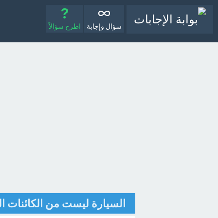
سؤال وإجابة
اطرح سؤالاً
السيارة ليست من الكائنات ال