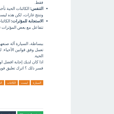
فقط.
التنفس:
الكائنات الحية تأخ
وتنتج غازات، لكن هذه ليس
الاستجابة للمؤثرات:
الكائنا
تتفاعل مع بعض المؤثرات (
ببساطة، السيارة آلة صنعها ا
تعمل وفق قوانين الأحياء. لذ
الحية.
اذا كان لديك إجابة افضل ا
فسر ذلك ؟ اترك تعليق فورآ
السيارة
ليست
الكائنات
ال