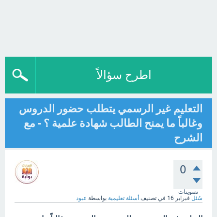
اطرح سؤالاً
التعليم غير الرسمي يتطلب حضور الدروس
وغالباً ما يمنح الطالب شهادة علمية ؟ - مع
الشرح
0
تصويتات
سُئل
فبراير 16
في تصنيف
أسئلة تعليمية
بواسطة
عبود