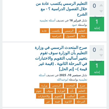
التعليم الرسمي يكتسب عادة من
0
خلال الفصول الدراسية ؟ - مع
الشرح
تصويتات
1
فبراير 16
سُئل
في تصنيف
أسئلة تعليمية
بواسطة
عبود
إجابة
التعليم
الرسمي
يكتسب
عادة
خلال
الفصول
الدراسية
صرح المتحدث الرسمي في وزارة
0
التعليم بأن الوزارة سوف تقوم
بتغيير أساليب التقويم والاختبارات
تصويتات
في المرحلة الثانوية . (قيمة غير
1
قيمة )~ [تم الحل]
إجابة
سبتمبر 10، 2025
سُئل
في تصنيف
أسئلة
تعليمية
بواسطة
ابوعبدالله
صرح
المتحدث
الرسمي
وزارة
التعليم
بأن
الوزارة
سوف
تقوم
بتغيير
أساليب
التقويم
والاختبارات
المرحلة
الثانوية
قيمة
غير