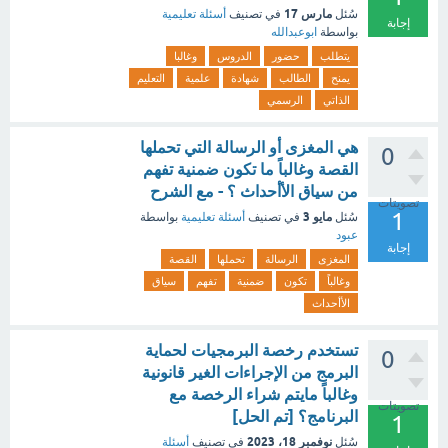
مارس 17
سُئل
في تصنيف
أسئلة تعليمية
إجابة
بواسطة
ابوعبدالله
يتطلب
حضور
الدروس
وغالبا
يمنح
الطالب
شهادة
علمية
التعليم
الذاتي
الرسمي
هي المغزى أو الرسالة التي تحملها
0
القصة وغالباً ما تكون ضمنية تفهم
من سياق الأأحداث ؟ - مع الشرح
تصويتات
1
مايو 3
سُئل
في تصنيف
أسئلة تعليمية
بواسطة
عبود
إجابة
المغزى
الرسالة
تحملها
القصة
وغالباً
تكون
ضمنية
تفهم
سياق
الأأحداث
تستخدم رخصة البرمجيات لحماية
0
البرمج من الإجراءات الغير قانونية
وغالباً مايتم شراء الرخصة مع
تصويتات
البرنامج؟ [تم الحل]
1
نوفمبر 18، 2023
سُئل
في تصنيف
أسئلة