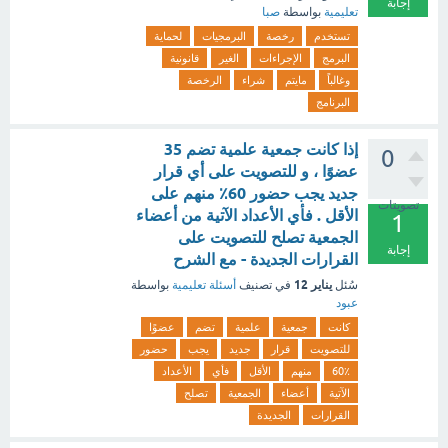
إجابة
تعليمية
بواسطة
صبا
تستخدم
رخصة
البرمجيات
لحماية
البرمج
الإجراءات
الغير
قانونية
وغالباً
مايتم
شراء
الرخصة
البرنامج
إذا كانت جمعية علمية تضم 35
0
عضوًا ، و للتصويت على أي قرار
جديد يجب حضور 60٪ منهم على
تصويتات
الأقل . فأي الأعداد الآتية من أعضاء
1
الجمعية تصلح للتصويت على
إجابة
القرارات الجديدة - مع الشرح
يناير 12
سُئل
في تصنيف
أسئلة تعليمية
بواسطة
عبود
كانت
جمعية
علمية
تضم
عضوًا
للتصويت
قرار
جديد
يجب
حضور
60٪
منهم
الأقل
فأي
الأعداد
الآتية
أعضاء
الجمعية
تصلح
القرارات
الجديدة