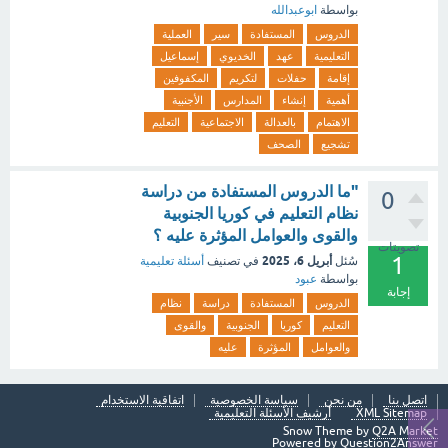
بواسطة
ابوعبدالله
الدروس
المستفادة
سير
العملية
التعليمية
عهد
الخديوي
إسماعيل
إقامة
حفلات
لتكريم
المكفوفين
أهمية
إنشاء
المدارس
الأجنبية
الاهتمام
بالعدالة
الاجتماعية
التعليم
تشجيع
الصحف
"ما الدروس المستفادة من دراسة
0
نظام التعليم في كوريا الجنوبية
والقوى والعوامل المؤثرة عليه ؟
تصويتات
1
أبريل 6، 2025
سُئل
في تصنيف
أسئلة تعليمية
بواسطة
عبود
إجابة
الدروس
المستفادة
دراسة
نظام
التعليم
كوريا
الجنوبية
والقوى
والعوامل
المؤثرة
عليه
اتصل بنا
من نحن
سياسة الخصوصية
اتفاقية الاستخدام
XML Sitemap
أرشيف الأسئلة التعليمية
Snow Theme by
Q2A Market
Powered by
Question2Answer