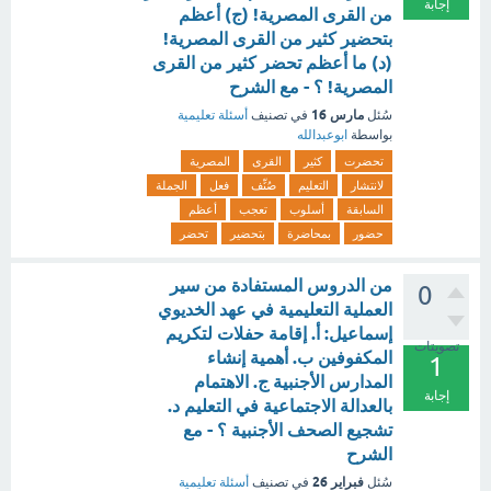
إجابة
من القرى المصرية! (ج) أعظم
بتحضير كثير من القرى المصرية!
(د) ما أعظم تحضر كثير من القرى
المصرية! ؟ - مع الشرح
مارس 16
سُئل
في تصنيف
أسئلة تعليمية
بواسطة
ابوعبدالله
تحضرت
كثير
القرى
المصرية
لانتشار
التعليم
صُنِّف
فعل
الجملة
السابقة
أسلوب
تعجب
أعظم
حضور
بمحاضرة
بتحضير
تحضر
من الدروس المستفادة من سير
0
العملية التعليمية في عهد الخديوي
إسماعيل: أ. إقامة حفلات لتكريم
تصويتات
المكفوفين ب. أهمية إنشاء
1
المدارس الأجنبية ج. الاهتمام
إجابة
بالعدالة الاجتماعية في التعليم د.
تشجيع الصحف الأجنبية ؟ - مع
الشرح
فبراير 26
سُئل
في تصنيف
أسئلة تعليمية