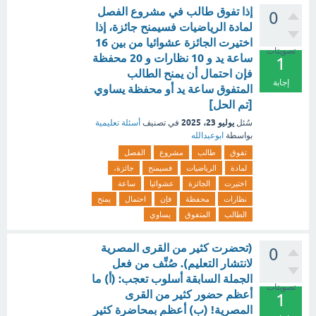
إذا تفوق طالب في مشروع الفصل
0
لمادة الرياضيات فسيمنح جائزة، إذا
اختيرت الجائزة عشوائيا من بين 16
تصويتات
ساعة يد و 10 نظارات و 20 محفظة
1
فإن احتمال أن يمنح الطالب
إجابة
المتفوق ساعة يد أو محفظة يساوي
[تم الحل]
يوليو 23، 2025
سُئل
في تصنيف
أسئلة تعليمية
بواسطة
ابوعبدالله
تفوق
طالب
مشروع
الفصل
لمادة
الرياضيات
فسيمنح
جائزة،
اختيرت
الجائزة
عشوائيا
ساعة
نظارات
محفظة
فإن
احتمال
يمنح
الطالب
المتفوق
يساوي
(تحضرت كثير من القرى المصرية
0
لانتشار التعليم). صُنِّف من فعل
الجملة السابقة أسلوب تعجب: (أ) ما
تصويتات
أعظم حضور كثير من القرى
1
المصرية! (ب) أعظم بمحاضرة كثير