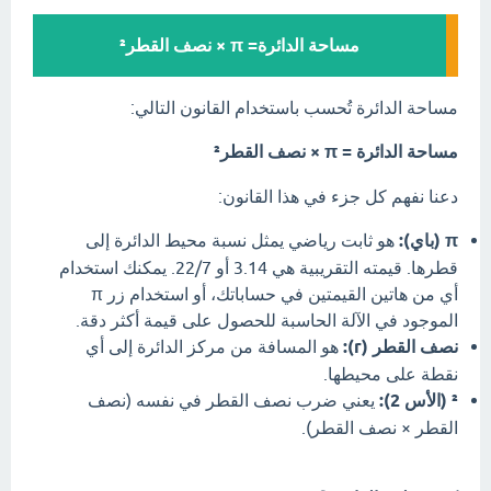
مساحة الدائرة= π × نصف القطر²
مساحة الدائرة تُحسب باستخدام القانون التالي:
مساحة الدائرة = π × نصف القطر²
دعنا نفهم كل جزء في هذا القانون:
π (باي):
هو ثابت رياضي يمثل نسبة محيط الدائرة إلى
قطرها. قيمته التقريبية هي 3.14 أو 22/7. يمكنك استخدام
أي من هاتين القيمتين في حساباتك، أو استخدام زر π
الموجود في الآلة الحاسبة للحصول على قيمة أكثر دقة.
نصف القطر (r):
هو المسافة من مركز الدائرة إلى أي
نقطة على محيطها.
² (الأس 2):
يعني ضرب نصف القطر في نفسه (نصف
القطر × نصف القطر).