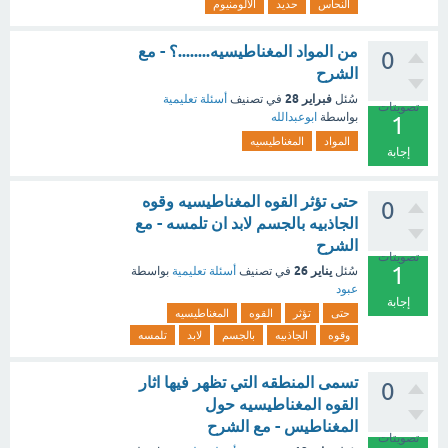
النحاس
حديد
الالومنيوم
من المواد المغناطيسيه........؟ - مع
0
الشرح
فبراير 28
سُئل
في تصنيف
أسئلة تعليمية
تصويتات
بواسطة
ابوعبدالله
1
المواد
المغناطيسيه
إجابة
حتى تؤثر القوه المغناطيسيه وقوه
0
الجاذبيه بالجسم لابد ان تلمسه - مع
الشرح
تصويتات
1
يناير 26
سُئل
في تصنيف
أسئلة تعليمية
بواسطة
عبود
إجابة
حتى
تؤثر
القوه
المغناطيسيه
وقوه
الجاذبيه
بالجسم
لابد
تلمسه
تسمى المنطقه التي تظهر فيها اثار
0
القوه المغناطيسيه حول
المغناطيس - مع الشرح
تصويتات