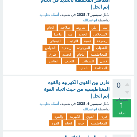
العناصر المختلطة بالحديد في الخام
[تم الحل]
سبتمبر 7، 2025
سُئل
في تصنيف
أسئلة تعليمية
بواسطة
ابوعبدالله
مما
يلي
شروط
صلاحية
الخام
لاستخلاص
الحديد
منه
ماعدا
_معرفة
نسبة
التركيب
الكيميائي
للشؤاب
الموجودة
_تحديد
الخواص
المغناطيسيه
للخام
لتحديد
طرق
فصل
للشوائب
_التعرف
العناصر
المختلطة
بالحديد
قارن بين القوي الكهربيه والقوه
0
المغناطيسيه من حيث اتجاه القوة
[تم الحل]
تصويتات
1
سبتمبر 6، 2025
سُئل
في تصنيف
أسئلة تعليمية
بواسطة
ابوعبدالله
إجابة
قارن
القوي
الكهربيه
والقوه
المغناطيسيه
حيث
اتجاه
القوة