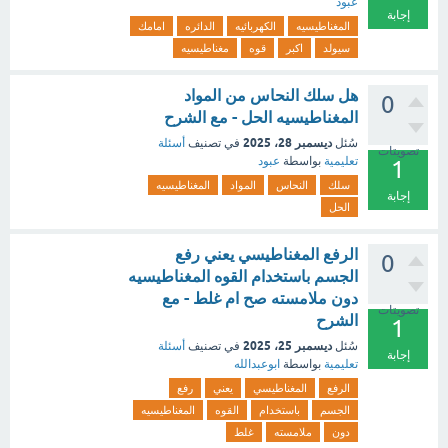
عبود
إجابة
المغناطيسيه
الكهربائيه
الدائره
امامك
سيولد
اكبر
قوه
مغناطيسيه
هل سلك النحاس من المواد
0
المغناطيسيه الحل - مع الشرح
ديسمبر 28، 2025
سُئل
في تصنيف
أسئلة
تصويتات
تعليمية
بواسطة
عبود
1
سلك
النحاس
المواد
المغناطيسيه
إجابة
الحل
الرفع المغناطيسي يعني رفع
0
الجسم باستخدام القوه المغناطيسيه
دون ملامسته صح ام غلط - مع
تصويتات
الشرح
1
ديسمبر 25، 2025
سُئل
في تصنيف
أسئلة
إجابة
تعليمية
بواسطة
ابوعبدالله
الرفع
المغناطيسي
يعني
رفع
الجسم
باستخدام
القوه
المغناطيسيه
دون
ملامسته
غلط