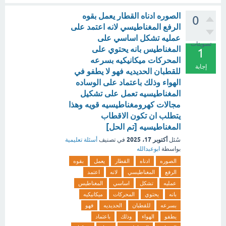
الصوره ادناه القطار يعمل بقوه
0
الرفع المغناطيسي لانه اعتمد على
عمليه تشكل اساسي على
تصويتات
المغناطيس بانه يحتوي على
1
المحركات ميكانيكيه بسرعه
إجابة
للقطبان الحديديه فهو لا يطفو في
الهواء وذلك باعتماد على الوساده
المغناطيسيه تعمل على تشكيل
مجالات كهرومغناطيسيه قويه وهذا
يتطلب ان تكون الاقطاب
المغناطيسيه [تم الحل]
أكتوبر 17، 2025
سُئل
في تصنيف
أسئلة تعليمية
بواسطة
ابوعبدالله
الصوره
ادناه
القطار
يعمل
بقوه
الرفع
المغناطيسي
لانه
اعتمد
عمليه
تشكل
اساسي
المغناطيس
بانه
يحتوي
المحركات
ميكانيكيه
بسرعه
للقطبان
الحديديه
فهو
يطفو
الهواء
وذلك
باعتماد