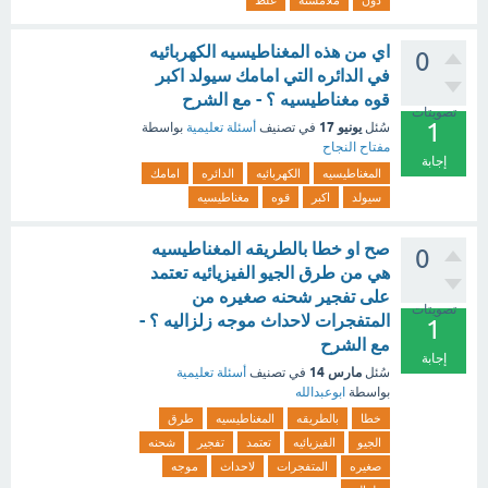
دون
ملامسته
غلط
اي من هذه المغناطيسيه الكهربائيه
0
في الدائره التي امامك سيولد اكبر
قوه مغناطيسيه ؟ - مع الشرح
تصويتات
1
يونيو 17
سُئل
في تصنيف
أسئلة تعليمية
بواسطة
مفتاح النجاح
إجابة
المغناطيسيه
الكهربائيه
الدائره
امامك
سيولد
اكبر
قوه
مغناطيسيه
صح او خطا بالطريقه المغناطيسيه
0
هي من طرق الجيو الفيزيائيه تعتمد
على تفجير شحنه صغيره من
تصويتات
المتفجرات لاحداث موجه زلزاليه ؟ -
1
مع الشرح
إجابة
مارس 14
سُئل
في تصنيف
أسئلة تعليمية
بواسطة
ابوعبدالله
خطا
بالطريقه
المغناطيسيه
طرق
الجيو
الفيزيائيه
تعتمد
تفجير
شحنه
صغيره
المتفجرات
لاحداث
موجه