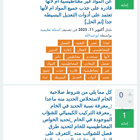
عن المواد غير مغناطيسية ام لأنها
إجابة
قادره على جذب جميع المواد ام لأنها
تعتمد على أدوات التعديل البسيطه
جدا [تم الحل]
أكتوبر 11، 2025
سُئل
في تصنيف
أسئلة تعليمية
بواسطة
ابوعبدالله
لماذا
تعتبر
التقنيه
الفصل
المغناطيسي
الفعال
إعادة
التدوير
لأنها
تستخدم
مغناطيس
دائم
تفصل
المعادن
المغناطيسيه
المواد
غير
مغناطيسية
قادره
جذب
جميع
تعتمد
أدوات
التعديل
البسيطه
جدا
كل مما يلي من شروط صلاحية
0
الخام لاستخلاص الحديد منه ماعدا
:_معرفة نسبة الحديد في الخام
تصويتات
_معرفة التركيب الكيميائي للشؤاب
1
الموجودة في الخام _تحديد الخواص
إجابة
المغناطيسيه للخام لتحديد طرق
فصل للشوائب منه _التعرف على