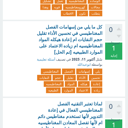
الوساده
المغناطيسيه
تعمل
تشكيل
مجالات
كهرومغناطيسيه
قويه
وهذا
يتطلب
تكون
الاقطاب
كل ما يلي من إسهامات الفصل
0
المغناطيسي في تحسين الأداء تقليل
حجم النفايات ام إعادة هيكله المواد
تصويتات
المغناطيسيه ام زياده الاعتماد على
1
الموارد الطبيعيه [تم الحل]
إجابة
أكتوبر 11، 2025
سُئل
في تصنيف
أسئلة تعليمية
بواسطة
ابوعبدالله
يلي
إسهامات
الفصل
المغناطيسي
تحسين
الأداء
تقليل
حجم
النفايات
إعادة
هيكله
المواد
المغناطيسيه
زياده
الاعتماد
الموارد
الطبيعيه
لماذا تعتبر التقنيه الفصل
0
المغناطيسي الفعال في إعادة
التدوير لأنها تستخدم مغناطيس دائم
تصويتات
ام لأنها تفصل المعادن المغناطيسيه
1