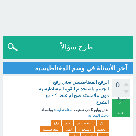
اطرح سؤالاً
آخر الأسئلة في وسم المغناطيسيه
الرفع المغناطيسي يعني رفع
0
الجسم باستخدام القوه المغناطيسيه
دون ملامسته صح ام غلط ؟ - مع
تصويتات
الشرح
1
يوليو 5
سُئل
في تصنيف
أسئلة تعليمية
بواسطة
إجابة
باحث المعرفة
الرفع
المغناطيسي
يعني
رفع
الجسم
باستخدام
القوه
المغناطيسيه