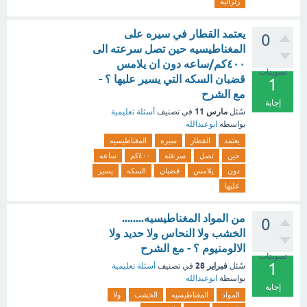
زلزاليه
يعتمد القطار في سيره على
0
المغناطيسيه حين تصل سرعته الى
٤٠٠كم/ساعه دون ان يلامس
تصويتات
قضبان السكه التي يسير عليها ؟ -
1
مع الشرح
إجابة
مارس 11
سُئل
في تصنيف
أسئلة تعليمية
بواسطة
ابوعبدالله
يعتمد
القطار
سيره
المغناطيسيه
حين
تصل
سرعته
٤٠٠كم
ساعه
دون
يلامس
قضبان
السكه
يسير
عليها
من المواد المغناطيسيه........
0
الخشب ولا النحاس ولا حديد ولا
الالومنيوم ؟ - مع الشرح
تصويتات
1
فبراير 28
سُئل
في تصنيف
أسئلة تعليمية
بواسطة
ابوعبدالله
إجابة
المواد
المغناطيسيه
الخشب
ولا