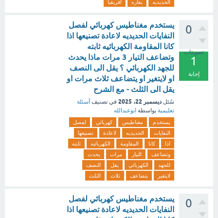
الحديديه
بقاره
افريقيا
يستخدم مغناطيس كهربائي لفصل
0
النفايات الحديديه لاعادة تصنيعها اذا
كانا المقاومة الكهربائيه ثابته
تصويتات
وتضاعف التيار 3 مرات ماذا يحدث
1
للجهد الكهربائي ؟ يقل الى النصف
إجابة
او لايتغير او يتضاعف ثلاث مرات او
يقل الى الثلث - مع الشرح
ديسمبر 22، 2025
سُئل
في تصنيف
أسئلة
تعليمية
بواسطة
ابوعبدالله
يستخدم
مغناطيس
كهربائي
لفصل
النفايات
الحديديه
لاعادة
تصنيعها
اذا
كانا
المقاومة
الكهربائيه
ثابته
وتضاعف
التيار
مرات
يحدث
للجهد
الكهربائي
يقل
النصف
لايتغير
يتضاعف
ثلاث
الثلث
يستخدم مغناطيس كهربائي لفصل
0
النفايات الحديديه لاعادة تصنيعها اذا