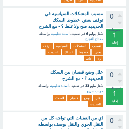
الحديديه
بقاره
افريقيا
تتسبب المشكلات السياسية في
0
توقف بعض خطوط السكك
الحديديه صح ولا غلط ؟ - مع الشرح
تصويتات
1
يوليو 6
سُئل
في تصنيف
أسئلة تعليمية
بواسطة
مفتاح النجاح
إجابة
تتسبب
المشكلات
السياسية
توقف
بعض
خطوط
السكك
الحديديه
ولا
غلط
علل وضع قضبان بين السكك
0
الحديديه ؟ - مع الشرح
مايو 23
سُئل
في تصنيف
أسئلة تعليمية
بواسطة
تصويتات
جواب سريع
1
علل
وضع
قضبان
السكك
إجابة
الحديديه
اي من العقبات التي تواجه كل من
0
النقل الجوي والنقل بوصف بواسطه