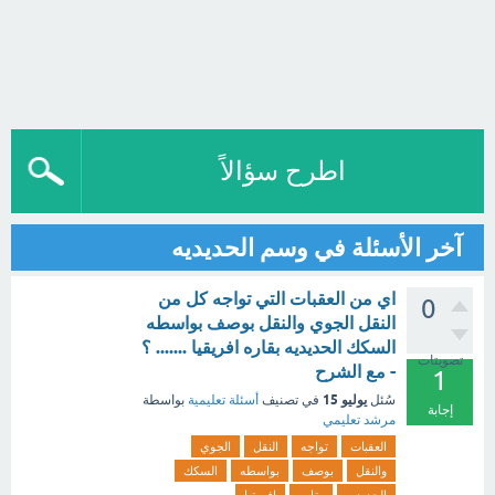
اطرح سؤالاً
آخر الأسئلة في وسم الحديديه
اي من العقبات التي تواجه كل من
0
النقل الجوي والنقل بوصف بواسطه
السكك الحديديه بقاره افريقيا ....... ؟
تصويتات
- مع الشرح
1
يوليو 15
سُئل
في تصنيف
أسئلة تعليمية
بواسطة
إجابة
مرشد تعليمي
العقبات
تواجه
النقل
الجوي
والنقل
بوصف
بواسطه
السكك