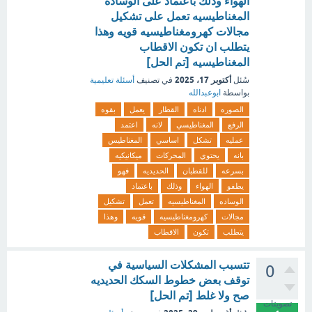
الهواء وذلك باعتماد على الوساده
المغناطيسيه تعمل على تشكيل
مجالات كهرومغناطيسيه قويه وهذا
يتطلب ان تكون الاقطاب
المغناطيسيه [تم الحل]
أكتوبر 17، 2025
سُئل
في تصنيف
أسئلة تعليمية
بواسطة
ابوعبدالله
الصوره
ادناه
القطار
يعمل
بقوه
الرفع
المغناطيسي
لانه
اعتمد
عمليه
تشكل
اساسي
المغناطيس
بانه
يحتوي
المحركات
ميكانيكيه
بسرعه
للقطبان
الحديديه
فهو
يطفو
الهواء
وذلك
باعتماد
الوساده
المغناطيسيه
تعمل
تشكيل
مجالات
كهرومغناطيسيه
قويه
وهذا
يتطلب
تكون
الاقطاب
تتسبب المشكلات السياسية في
0
توقف بعض خطوط السكك الحديديه
صح ولا غلط [تم الحل]
تصويتات