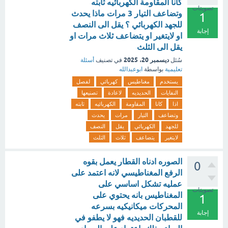
كانا المقاومة الكهربائيه ثابته
تصويتات
وتضاعف التيار 3 مرات ماذا يحدث
1
للجهد الكهربائي ؟ يقل الى النصف
إجابة
او لايتغير او يتضاعف ثلاث مرات او
يقل الى الثلث
ديسمبر 20، 2025
سُئل
في تصنيف
أسئلة
تعليمية
بواسطة
ابوعبدالله
يستخدم
مغناطيس
كهربائي
لفصل
النفايات
الحديديه
لاعادة
تصنيعها
اذا
كانا
المقاومة
الكهربائيه
ثابته
وتضاعف
التيار
مرات
يحدث
للجهد
الكهربائي
يقل
النصف
لايتغير
يتضاعف
ثلاث
الثلث
الصوره ادناه القطار يعمل بقوه
0
الرفع المغناطيسي لانه اعتمد على
عمليه تشكل اساسي على
تصويتات
المغناطيس بانه يحتوي على
1
المحركات ميكانيكيه بسرعه
إجابة
للقطبان الحديديه فهو لا يطفو في