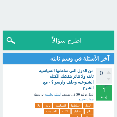
اطرح سؤالاً
آخر الأسئلة في وسم ثابته
من الدول التي سلطتها السياسيه
0
ثابته ولا تتاثر بتفكيك الكتله
الشيوعيه وحلف وارسو ؟ - مع
تصويتات
الشرح
1
يوليو 30
سُئل
في تصنيف
أسئلة تعليمية
بواسطة
إجابة
جواب سريع
الدول
سلطتها
السياسيه
ثابته
ولا
تتاثر
بتفكيك
الكتله
الشيوعيه