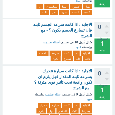
بواسطة
عبود
إجابة
يقال
كميتين
انهما
متناسبتان
اذا
كانت
النسبه
بينهما
غير
ثابته
الاجابة : اذا كانت سرعة الجسم ثابته
0
فان تسارع الجسم يكون ؟ - مع
الشرح
تصويتات
1
أبريل 10
سُئل
في تصنيف
أسئلة تعليمية
بواسطة
عبود
إجابة
الاجابة
اذا
كانت
سرعة
الجسم
ثابته
فان
تسارع
يكون
الاجابة : اذا كانت سيارة تتحرك
0
بسرعة ثابته المقدار فهل يلزم ان
تكون واقعة تحت تاثير قوى متزنة ؟
تصويتات
- مع الشرح
1
أبريل 9
سُئل
في تصنيف
أسئلة تعليمية
بواسطة
إجابة
عبود
الاجابة
اذا
كانت
سيارة
تتحرك
بسرعة
ثابته
المقدار
فهل
يلزم