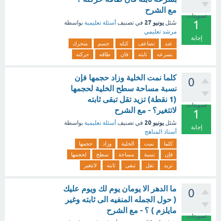
مع الشرح
تصويتات
1
يونيو 27
سُئل
في تصنيف
أسئلة تعليمية
بواسطة
مرشد تعليمي
إجابة
عند
تضاعف
كتله
جسم
متحرك
بسرعه
ثابته
فان
طاقه
حركته
كلما نمت الخلية وزاد حجمها فإن
0
نسبة مساحة سطح الخلية لحجمها
(1 نقطة) تزيد تقل تبقى ثابته
تصويتات
لاتتغير؟ - مع الشرح
1
يونيو 20
سُئل
في تصنيف
أسئلة تعليمية
بواسطة
إجابة
أستاذ المناهج
كلما
نمت
الخلية
وزاد
حجمها
فإن
نسبة
مساحة
سطح
لحجمها
تزيد
تقل
تبقى
ثابته
لاتتغير
ما الدهر الا يومان يوم لك ويوم عليك
0
( حول الجمله المنفيه الى ثابته وغير
مايلزم ) ؟ - مع الشرح
تصويتات