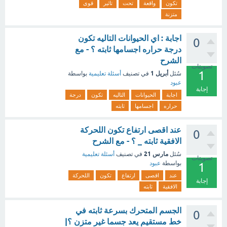
تكون
واقعة
تحت
تاثير
قوى
متزنة
اجابة : اي الحيوانات التاليه تكون
0
درجة حراره اجسامها ثابته ؟ - مع
الشرح
تصويتات
1
أبريل 1
سُئل
في تصنيف
أسئلة تعليمية
بواسطة
عبود
إجابة
اجابة
الحيوانات
التاليه
تكون
درجة
حراره
اجسامها
ثابته
عند اقصى ارتفاع تكون اللحركة
0
الافقية ثابته _ ؟ - مع الشرح
مارس 21
سُئل
في تصنيف
أسئلة تعليمية
تصويتات
بواسطة
عبود
1
عند
اقصى
ارتفاع
تكون
اللحركة
إجابة
الافقية
ثابته
الجسم المتحرك بسرعة ثابته في
0
خط مستقيم يعد جسما غير متزن ؟|