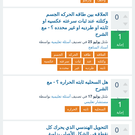
وحلف
وارسو
العلاقه بين طاقه الحركه الجسم
0
وكتلته عند ثبات سرعته عكسيه او
ثابته او طرديه او غير محدده ؟ - مع
تصويتات
الشرح
1
يوليو 25
سُئل
في تصنيف
أسئلة تعليمية
بواسطة
إجابة
أستاذ المناهج
العلاقه
طاقه
الحركه
الجسم
وكتلته
عند
ثبات
سرعته
عكسيه
ثابته
طرديه
غير
محدده
هل السحليه ثابته الحراره ؟ - مع
0
الشرح
يوليو 17
سُئل
في تصنيف
أسئلة تعليمية
بواسطة
تصويتات
مستشار تعليمي
1
السحليه
ثابته
الحراره
إجابة
التحويل الهندسي الذي يحرك كل
0
نقطة في الشكل الأصلي بزاوية