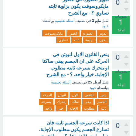
0
مايكروسوفت يكون بزاوية ثابته
تساوي ؟ - مع الشرح
تصويتات
1
مايو 2
سُئل
في تصنيف
أسئلة تعليمية
بواسطة
عبود
إجابة
تدوير
الصورة
الصور
مايكروسوفت
يكون
بزاوية
ثابته
تساوي
ينص القانون الاول لنيوتن في
0
الحركه على ان الجسم يبقى ساكنا
او يتحرك بسرعه ثابته مطلوب
تصويتات
الإجابة. خيار واحد. ؟ - مع الشرح
1
أبريل 25
سُئل
في تصنيف
أسئلة تعليمية
إجابة
بواسطة
عبود
ينص
القانون
الاول
لنيوتن
الحركه
الجسم
يبقى
ساكنا
يتحرك
بسرعه
ثابته
مطلوب
الإجابة
خيار
واحد
اذا كانت سرعة الجسم ثابته فان
0
تسارع الجسم يكون.مطلوب الإجابة.