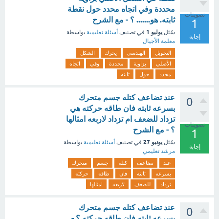
محددة وفي اتجاه محدد حول نقطة
تصويتات
ثابته. هو....... ؟ - مع الشرح
1
يوليو 1
سُئل
في تصنيف
أسئلة تعليمية
بواسطة
إجابة
معلمة الأجيال
التحويل
الهندسي
يحرك
الشكل
الأصلي
بزاوية
محددة
وفي
اتجاه
محدد
حول
ثابته
عند تضاعف كتله جسم متحرك
0
بسرعه ثابته فان طاقه حركته هي
تزداد للضعف ام تزداد لاربعه امثالها
تصويتات
؟ - مع الشرح
1
يونيو 27
سُئل
في تصنيف
أسئلة تعليمية
بواسطة
إجابة
مرشد تعليمي
عند
تضاعف
كتله
جسم
متحرك
بسرعه
ثابته
فان
طاقه
حركته
تزداد
للضعف
لاربعه
امثالها
عند تضاعف كتله جسم متحرك
0
بسرعه ثابته فان طاقه حركته ؟ -