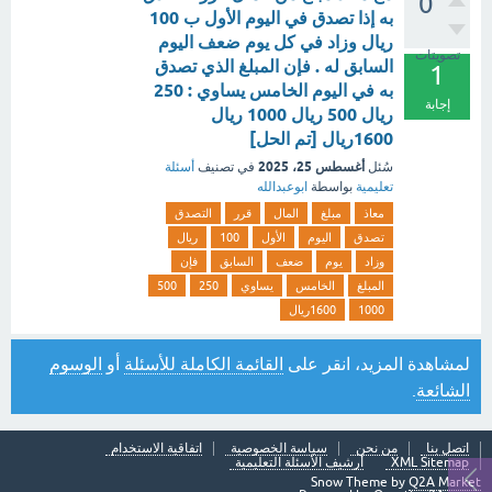
0
به إذا تصدق في اليوم الأول ب 100
ريال وزاد في كل يوم ضعف اليوم
تصويتات
السابق له . فإن المبلغ الذي تصدق
1
به في اليوم الخامس يساوي : 250
إجابة
ريال 500 ريال 1000 ريال
1600ريال [تم الحل]
أغسطس 25، 2025
سُئل
في تصنيف
أسئلة
تعليمية
بواسطة
ابوعبدالله
معاذ
مبلغ
المال
قرر
التصدق
تصدق
اليوم
الأول
100
ريال
وزاد
يوم
ضعف
السابق
فإن
المبلغ
الخامس
يساوي
250
500
1000
1600ريال
لمشاهدة المزيد، انقر على
القائمة الكاملة للأسئلة
أو
الوسوم
الشائعة
.
اتصل بنا
من نحن
سياسة الخصوصية
اتفاقية الاستخدام
XML Sitemap
أرشيف الأسئلة التعليمية
Snow Theme by
Q2A Market