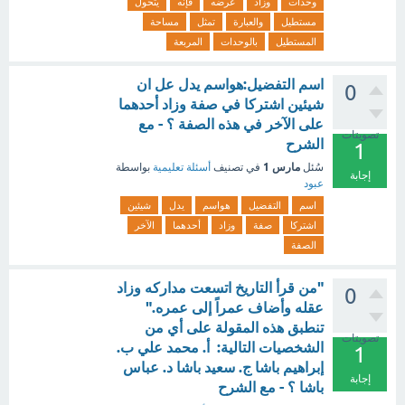
وحدات
وزاد
عرضه
فإنه
يتحول
مستطيل
والعبارة
تمثل
مساحة
المستطيل
بالوحدات
المربعة
اسم التفضيل:هواسم يدل عل ان
0
شيئين اشتركا في صفة وزاد أحدهما
على الآخر في هذه الصفة ؟ - مع
تصويتات
الشرح
1
مارس 1
سُئل
في تصنيف
أسئلة تعليمية
بواسطة
إجابة
عبود
اسم
التفضيل
هواسم
يدل
شيئين
اشتركا
صفة
وزاد
أحدهما
الآخر
الصفة
"من قرأ التاريخ اتسعت مداركه وزاد
0
عقله وأضاف عمراً إلى عمره."
تنطبق هذه المقولة على أي من
تصويتات
الشخصيات التالية: أ. محمد علي ب.
1
إبراهيم باشا ج. سعيد باشا د. عباس
إجابة
باشا ؟ - مع الشرح