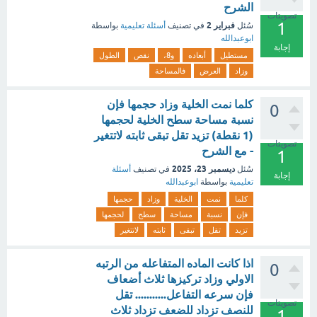
الشرح
تصويتات
1
فبراير 2
سُئل
في تصنيف
أسئلة تعليمية
بواسطة
ابوعبدالله
إجابة
مستطيل
أبعاده
و8،
نقص
الطول
وزاد
العرض
فالمساحة
كلما نمت الخلية وزاد حجمها فإن
0
نسبة مساحة سطح الخلية لحجمها
(1 نقطة) تزيد تقل تبقى ثابته لاتتغير
تصويتات
- مع الشرح
1
ديسمبر 23، 2025
سُئل
في تصنيف
أسئلة
إجابة
تعليمية
بواسطة
ابوعبدالله
كلما
نمت
الخلية
وزاد
حجمها
فإن
نسبة
مساحة
سطح
لحجمها
تزيد
تقل
تبقى
ثابته
لاتتغير
اذا كانت الماده المتفاعله من الرتبه
0
الاولي وزاد تركيزها ثلاث أضعاف
فإن سرعه التفاعل........... تقل
تصويتات
للنصف تزداد للضعف تزداد ثلاث
1