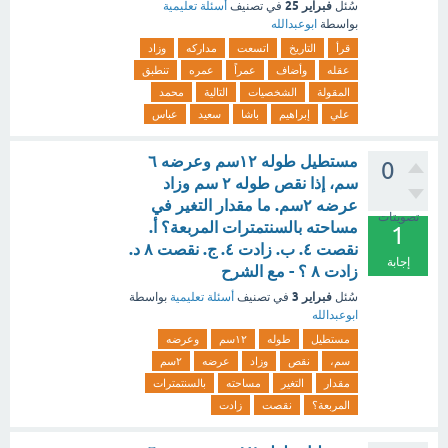
فبراير 25
سُئل
في تصنيف
أسئلة تعليمية
بواسطة
ابوعبدالله
قرأ
التاريخ
اتسعت
مداركه
وزاد
عقله
وأضاف
عمراً
عمره
تنطبق
المقولة
الشخصيات
التالية
محمد
علي
إبراهيم
باشا
سعيد
عباس
مستطيل طوله ۱۲سم وعرضه ٦
0
سم، إذا نقص طوله ٢ سم وزاد
عرضه ۲سم. ما مقدار التغير في
تصويتات
مساحته بالسنتمترات المربعة؟ أ.
1
نقصت ٤. ب. زادت ٤. ج. نقصت ۸ د.
إجابة
زادت ۸ ؟ - مع الشرح
فبراير 3
سُئل
في تصنيف
أسئلة تعليمية
بواسطة
ابوعبدالله
مستطيل
طوله
۱۲سم
وعرضه
سم،
نقص
وزاد
عرضه
۲سم
مقدار
التغير
مساحته
بالسنتمترات
المربعة؟
نقصت
زادت