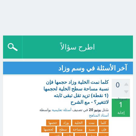
اطرح سؤالاً
آخر الأسئلة في وسم وزاد
كلما نمت الخلية وزاد حجمها فإن
0
نسبة مساحة سطح الخلية لحجمها
(1 نقطة) تزيد تقل تبقى ثابته
تصويتات
لاتتغير؟ - مع الشرح
1
يونيو 20
سُئل
في تصنيف
أسئلة تعليمية
بواسطة
إجابة
أستاذ المناهج
كلما
نمت
الخلية
وزاد
حجمها
فإن
نسبة
مساحة
سطح
لحجمها