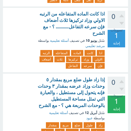
تزيد
تقل
تبقى
ثابته
لاتتغير
اذا كانت الماده المتفاعله من الرتبه
0
الاولي وزاد تركيزها ثلاث أضعاف
فإن سرعه التفاعل........... ؟ - مع
تصويتات
الشرح
1
يونيو 10
سُئل
في تصنيف
أسئلة تعليمية
بواسطة
إجابة
مرشد تعليمي
اذا
كانت
الماده
المتفاعله
الرتبه
الاولي
وزاد
تركيزها
ثلاث
أضعاف
فإن
سرعه
التفاعل
إذا زاد طول ضلع مربع بمقدار ٥
0
وحدات وزاد عرضه بمقدار ٣ وحدات
فإنه يتحول إلى مستطيل ، والعبارة
تصويتات
التي تمثل مساحة المستطيل
1
بالوحدات المربعة هي ؟ - مع الشرح
إجابة
أبريل 12
سُئل
في تصنيف
أسئلة تعليمية
بواسطة
عبود
زاد
طول
ضلع
مربع
بمقدار