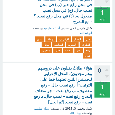
في محل رفع خبر (ب) في محل
تصويتات
نصب حال. (ج) في محل نصب
1
مفعول به. (د) في محل رفع نعت. ؟
إجابة
- مع الشرح
مارس 9
سُئل
في تصنيف
أسئلة تعليمية
بواسطة
ابوعبدالله
ميز
المحل
الإعرابي
لجملة
يغض
الطرف
المقولة
السابقة
محل
رفع
خبر
نصب
حال
مفعول
نعت
هؤلاء طلابٌ يقبلون على دروسهم
0
وهم مجدون). المحل الإعرابي
للجملتين اللتين تحتهما خط على
تصويتات
الترتيب: أ رفع نصب حال – رفع
1
معطوف. ب رفع نعت – جر مضاف
إجابة
إليه. ج رفع نعت – نصب حال. د رفع
نعت – رفع نعت. [تم الحل]
نوفمبر 3، 2025
سُئل
في تصنيف
أسئلة تعليمية
بواسطة
ابوعبدالله