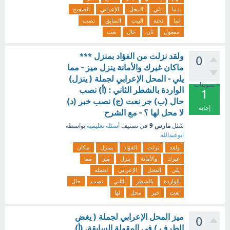
مما
يلي
المحل
الإعرابي
الصحيح
لما
تحته
البيت
السابق
نصب
مفعول
ثان
حال
نعت
ولقد نزلت من الفؤاد بمنزل ***
0
ماكان غيرك والأمانة ينزل ميز - مما
يلي - المحل الإعرابي لجملة ( ينزل)
تصويتات
الواردة بالشطر الثاني : (أ) نصب
1
حال (ب) جر نعت (ج) نصب خبر (د)
إجابة
لا محل لها ؟ - مع الشرح
مارس 9
سُئل
في تصنيف
أسئلة تعليمية
بواسطة
ابوعبدالله
ولقد
نزلت
الفؤاد
بمنزل
ماكان
غيرك
والأمانة
ينزل
ميز
مما
يلي
المحل
الإعرابي
لجملة
الواردة
بالشطر
الثاني
نصب
حال
نعت
خبر
محل
لها
ميز المحل الإعرابي لجملة ( يغض
0
الطرف ) في المقولة السابقة. (أ)