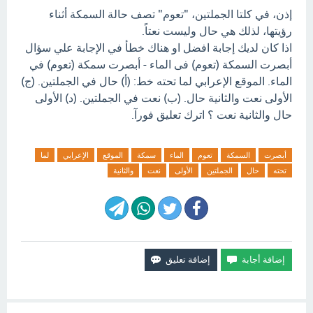
إذن، في كلتا الجملتين، "تعوم" تصف حالة السمكة أثناء
رؤيتها، لذلك هي حال وليست نعتاً.
اذا كان لديك إجابة افضل او هناك خطأ في الإجابة علي سؤال
أبصرت السمكة (تعوم) فى الماء - أبصرت سمكة (تعوم) في
الماء. الموقع الإعرابي لما تحته خط: (أ) حال في الجملتين. (ج)
الأولى نعت والثانية حال. (ب) نعت في الجملتين. (د) الأولى
حال والثانية نعت ؟ اترك تعليق فورآ.
أبصرت
السمكة
تعوم
الماء
سمكة
الموقع
الإعرابي
لما
تحته
حال
الجملتين
الأولى
نعت
والثانية