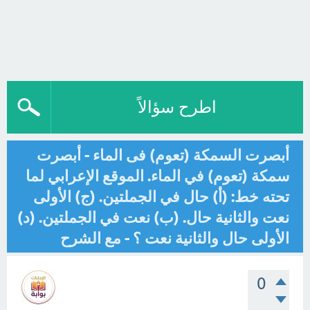
اطرح سؤالاً
أبصرت السمكة (تعوم) فى الماء - أبصرت
سمكة (تعوم) في الماء. الموقع الإعرابي لما
تحته خط: (أ) حال في الجملتين. (ج) الأولى
نعت والثانية حال. (ب) نعت في الجملتين. (د)
الأولى حال والثانية نعت ؟ - مع الشرح
0