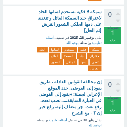
سمكة لا فكية تستخدم لسانها الحاد
0
لاختراق جلد السمكة العائل و تتغذى
على دمها الجلكي الشعور القرش
تصويتات
[تم الحل]
1
نوفمبر 28، 2025
سُئل
في تصنيف
أسئلة
إجابة
تعليمية
بواسطة
ابوعبدالله
سمكة
فكية
تستخدم
لسانها
الحاد
لاختراق
جلد
السمكة
العائل
تتغذى
دمها
الجلكي
الشعور
القرش
إن مخالفة القوانين العادلة ، طريق
0
يقود إلى الفوضى. حدد الموقع
الإعرابي لجملة: «يقود إلى الفوضى
تصويتات
في العبارة السابقة..... نصب نعت.
1
رفع نعت جر مضاف إليه. رفع خبر
إجابة
إن ؟ - مع الشرح
يناير 30
سُئل
في تصنيف
أسئلة تعليمية
بواسطة
ابوعبدالله