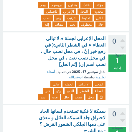
هؤلاء
طلابٌ
يقبلون
دروسهم
وهم
مجدون
المحل
الإعرابي
للجملتين
اللتين
تحتهما
الترتيب
رفع
نصب
حال
معطوف
نعت
مضاف
إليه
المحل الإعرابي لجملة « لا تبالي
0
العطاء » في الشطر الثاني:( في
رفع خبر إنَّ ، في محل نصب حال ،
تصويتات
في محل نصب نعت ، في محل
1
نصب اسم إن) [تم الحل]
إجابة
سبتمبر 17، 2025
سُئل
في تصنيف
أسئلة
تعليمية
بواسطة
ابوعبدالله
المحل
الإعرابي
لجملة
تبالي
العطاء
الشطر
الثاني
رفع
خبر
إنَّ
محل
نصب
حال
نعت
اسم
سمكة لا فكية تستخدم لسانها الحاد
0
لاختراق جلد السمكة العائل و تتغذى
على دمها الجلكي الشعور القرش ؟
تصويتات
- مع الشرح