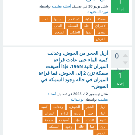
1
يونيو 20
سُئل
في تصنيف
أسئلة تعليمية
بواسطة
إجابة
نورة المجتهدة
سمكة
فكية
تستخدم
لسانها
الحاد
لاختراق
جلد
السمكة
العائل
تتغذى
دمها
الجلكي
الشعور
القرش
أزيل الحجر من الحوض، وعدلت
0
كمية الماء حتى عادت قراءة
الميزان ثانية 195N، فإذا أضيفت
تصويتات
سمكة تزن 2 إلى الحوض، فما قراءة
1
الميزان في حالة وجود السمكة في
إجابة
الحوض~
ديسمبر 12، 2025
سُئل
في تصنيف
أسئلة
تعليمية
بواسطة
ابوعبدالله
أزيل
الحجر
الحوض،
وعدلت
كمية
الماء
حتى
عادت
قراءة
الميزان
ثانية
195n،
فإذا
أضيفت
سمكة
تزن
فما
حالة
وجود
السمكة
الحوض