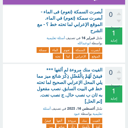
أبصرت السمكة (تعوم) فى الماء -
0
أبصرت سمكة (تعوم) في الماء.
الموقع الإعرابي لما تحته خط ؟ - مع
تصويتات
الشرح
1
فبراير 16
سُئل
في تصنيف
أسئلة تعليمية
إجابة
بواسطة
ابوعبدالله
أبصرت
السمكة
تعوم
الماء
سمكة
الموقع
الإعرابي
لما
تحته
الفيت منك مروءة لم ألفها ***
0
فيمَنْ لَهُمْ بِالْفَضْلِ ذِكْرَ شائع ميز مما
يلي المحل الإعرابي الصحيح لما تحته
تصويتات
خط في البيت السابق. نصب مفعول
1
به ثان ب نصب حال. ج نصب نعت.
إجابة
[تم الحل]
أغسطس 16، 2025
سُئل
في تصنيف
أسئلة
تعليمية
بواسطة
عبود
الفيت
منك
مروءة
ألفها
فيمَنْ
لَهُمْ
بِالْفَضْلِ
ذِكْرَ
شائع
ميز