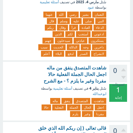
مارس 4، 2025
سُئل
في تصنيف
أسئلة تعليمية
بواسطة
عبود
النعمان
بشير
رضي
الله
عنهما
النبي
صلى
عليه
وسلم
قال
الدعاء
العبادة
قرأ
وقال
ربكم
ادعوني
أستجب
لكم
الذين
يستكبرون
عبادتي
سيدخلون
جهنم
داخرين
وجه
الدلالة
الحديث
سبب
لانشراح
الصدر
لدفع
البلاء
أعلم
شاهدت المتصدق ينفق من ماله
0
اجعل الحال الجملة الفعلية حالا
مفردا وغير ما يلزم ؟ - مع الشرح
تصويتات
1
يناير 4
سُئل
في تصنيف
أسئلة تعليمية
بواسطة
ابوعبدالله
إجابة
شاهدت
المتصدق
ينفق
ماله
اجعل
الحال
الجملة
الفعلية
حالا
مفردا
وغير
يلزم
قالى تعالى ( إن ربكم الله الذي خلق
0