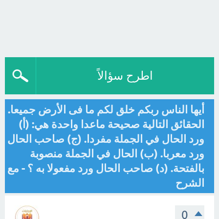
اطرح سؤالاً
أيها الناس ربكم خلق لكم ما فى الأرض جميعا.
الحقائق التالية صحيحة ماعدا واحدة هي: (أ)
ورد الحال في الجملة مفردا. (ج) صاحب الحال
ورد معربا. (ب) الحال في الجملة منصوبة
بالفتحة. (د) صاحب الحال ورد مفعولا به ؟ - مع
الشرح
0