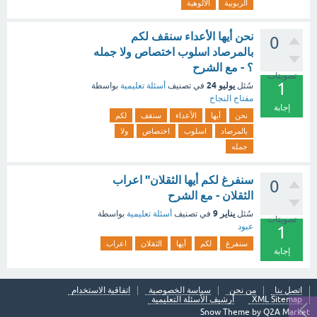
الربوبية
الألوهية
نحن أيها الأعداء سنقف لكم
0
بالمرصاد اسلوب اختصاص ولا جمله
؟ - مع الشرح
تصويتات
1
يوليو 24
سُئل
في تصنيف
أسئلة تعليمية
بواسطة
مفتاح النجاح
إجابة
نحن
أيها
الأعداء
سنقف
لكم
بالمرصاد
اسلوب
اختصاص
ولا
جمله
سنفرغ لكم أيها الثقلان" اعراب
0
الثقلان - مع الشرح
يناير 9
سُئل
في تصنيف
أسئلة تعليمية
بواسطة
تصويتات
عبود
1
سنفرغ
لكم
أيها
الثقلان
اعراب
إجابة
اتصل بنا
من نحن
سياسة الخصوصية
اتفاقية الاستخدام
XML Sitemap
أرشيف الأسئلة التعليمية
Snow Theme by
Q2A Market