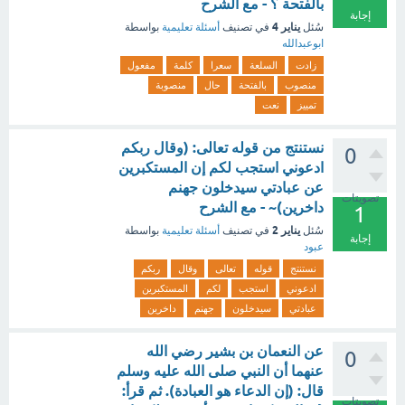
بالفتحة ؟ - مع الشرح
إجابة
يناير 4
سُئل
في تصنيف
أسئلة تعليمية
بواسطة
ابوعبدالله
زادت
السلعة
سعرا
كلمة
مفعول
منصوب
بالفتحة
حال
منصوبة
تمييز
نعت
نستنتج من قوله تعالى: (وقال ربكم
0
ادعوني استجب لكم إن المستكبرين
عن عبادتي سيدخلون جهنم
تصويتات
داخرين)~ - مع الشرح
1
يناير 2
سُئل
في تصنيف
أسئلة تعليمية
بواسطة
إجابة
عبود
نستنتج
قوله
تعالى
وقال
ربكم
ادعوني
استجب
لكم
المستكبرين
عبادتي
سيدخلون
جهنم
داخرين
عن النعمان بن بشير رضي الله
0
عنهما أن النبي صلى الله عليه وسلم
قال: (إن الدعاء هو العبادة). ثم قرأ:
تصويتات