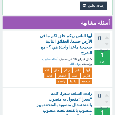
أسئلة مشابهة
أيها الناس ربكم خلق لكم ما فى
0
الأرض جميعا. الحقائق التالية
صحيحة ماعدا واحدة هي ؟ - مع
تصويتات
الشرح
1
فبراير 16
سُئل
في تصنيف
أسئلة تعليمية
إجابة
بواسطة
ابوعبدالله
أيها
الناس
ربكم
خلق
لكم
الأرض
جميعا
الحقائق
التالية
صحيحة
ماعدا
واحدة
زادت السلعة سعرا. كلمة
0
"سعرا":مفعول به منصوب
بالفتحة.حال منصوبة بالفتحة.تمييز
تصويتات
منصوب بالفتحة .نعت منصوب
1