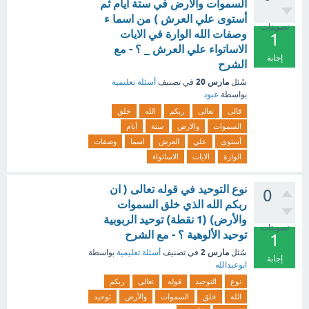
السموات والارض في ستة أيام ثم
أستوى علي العرش ) من اسما ء
تصويتات
وصفات الله الوارة في الايات
1
الاساتواء علي العرش _ ؟ - مع
إجابة
الشرح
مارس 20
سُئل
في تصنيف
أسئلة تعليمية
بواسطة
عبود
قالى
تعالى
ربكم
الله
خلق
السموات
والارض
ستة
أيام
أستوى
علي
العرش
اسما
وصفات
الوارة
الايات
الاساتواء
نوع التوحيد في قوله تعالى ( ان
0
ربكم الله الذي خلق السموات
والأرض) (1 نقطة) توحيد الربوبية
تصويتات
توحيد الألوهية ؟ - مع الشرح
1
مارس 2
سُئل
في تصنيف
أسئلة تعليمية
بواسطة
إجابة
ابوعبدالله
نوع
التوحيد
قوله
تعالى
ربكم
الله
خلق
السموات
والأرض
توحيد