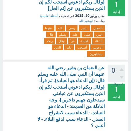
{وقال ربكم ادعوني أستجب لكم إن
1
الذين يستكبرون عن [تم الحل]
إجابة
يوليو 20، 2025
سُئل
في تصنيف
أسئلة تعليمية
بواسطة
ابوعبدالله
النعمان
بشير
رضي
الله
عنهما
النبي
صلى
عليه
وسلم
قال
الدعاء
العبادة
قرأ
وقال
ربكم
ادعوني
أستجب
لكم
الذين
يستكبرون
عن النعمان بن بشير رضي الله
0
عنهما أن النبي صلى الله عليه وسلم
قال: (إن الدعاء هو العبادة). ثم قرأ:
تصويتات
{وقال ربكم ادعوني أستجب لكم إن
1
الذين يستكبرون عن عبادتي
إجابة
سيدخلون جهنم داخرين}، وجه
الدلالة من الحديث: - الدعاء هو
العبادة. - الدعاء سبب لانشراح
الصدر. - الدعاء سبب لدفع البلاء. - لا
أعلم. ؟