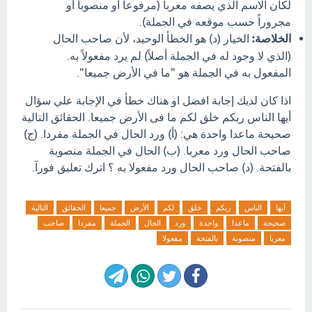
لكان الاسم الذي يصفه معرباً (مرفوعاً أو منصوباً أو
مجروراً حسب موقعه في الجملة).
الخلاصة:
الخيار (د) هو الخطأ الوحيد، لأن صاحب الحال
(الذي لا وجود له في الجملة أصلاً) لم يرد مفعولاً به.
المفعول به في الجملة هو "ما في الأرض جميعا".
اذا كان لديك إجابة افضل او هناك خطأ في الإجابة علي سؤال
أيها الناس ربكم خلق لكم ما فى الأرض جميعا. الحقائق التالية
صحيحة ماعدا واحدة هي: (أ) ورد الحال في الجملة مفردا. (ج)
صاحب الحال ورد معربا. (ب) الحال في الجملة منصوبة
بالفتحة. (د) صاحب الحال ورد مفعولا به ؟ اترك تعليق فورآ.
أيها
الناس
ربكم
خلق
لكم
الأرض
جميعا
الحقائق
التالية
صحيحة
ماعدا
واحدة
ورد
الحال
الجملة
مفردا
صاحب
معربا
منصوبة
بالفتحة
مفعولا