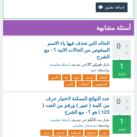
أسئلة مشابهة
الحاله التي تحذف فيها ياء الاسم
0
المنقوص من الحالات الاتيه ؟ - مع
الشرح
تصويتات
1
فبراير 27
سُئل
في تصنيف
أسئلة تعليمية
بواسطة
عبود
إجابة
الحاله
تحذف
فيها
ياء
الاسم
المنقوص
الحالات
الاتيه
عدد النواتج الممكنة لاختيار حرف
0
من كلمة ( عبير ) ورقم من العدد (
123 ) هو ؟ - مع الشرح
تصويتات
1
5 أيام
سُئل
منذ
في تصنيف
أسئلة تعليمية
بواسطة
مستشار تعليمي
إجابة
عدد
النواتج
الممكنة
لاختيار
حرف