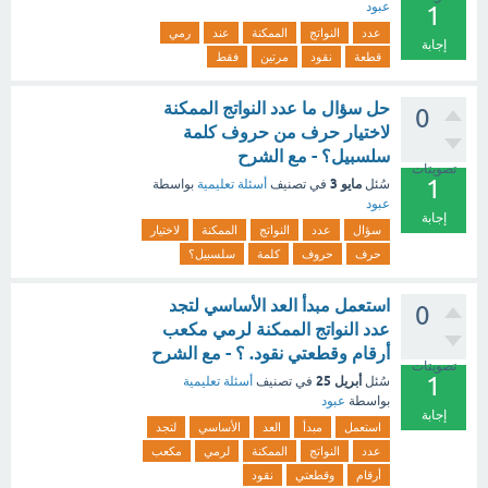
عبود
1
عدد
النواتج
الممكنة
عند
رمي
إجابة
قطعة
نقود
مرتين
فقط
حل سؤال ما عدد النواتج الممكنة
0
لاختيار حرف من حروف كلمة
سلسبيل؟ - مع الشرح
تصويتات
1
مايو 3
سُئل
في تصنيف
أسئلة تعليمية
بواسطة
عبود
إجابة
سؤال
عدد
النواتج
الممكنة
لاختيار
حرف
حروف
كلمة
سلسبيل؟
استعمل مبدأ العد الأساسي لتجد
0
عدد النواتج الممكنة لرمي مكعب
أرقام وقطعتي نقود. ؟ - مع الشرح
تصويتات
1
أبريل 25
سُئل
في تصنيف
أسئلة تعليمية
بواسطة
عبود
إجابة
استعمل
مبدأ
العد
الأساسي
لتجد
عدد
النواتج
الممكنة
لرمي
مكعب
أرقام
وقطعتي
نقود