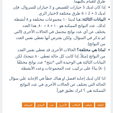
طرق للقيام بكليهما.
إذا كان لديك 3 خيارات للقميص و 2 خياران للسروال، فإن
لديك 3 × 2 = 6 طرق مختلفة لاختيار الزي.
البيانات الثالثة:
هنا لدينا ١٠ مجموعات مختلفة و ٨ أنشطة.
لذلك، عدد النواتج الممكنة هو ١٠ × ٨ = ٨٠. هذا العدد
يختلف عن أي عدد نواتج محتمل في الحالات الأخرى (التي
لم تذكر في السؤال، ولكن نفترض أنها تعطي نفس العدد
من النواتج).
لماذا هي مختلفة؟
الحالات الأخرى قد تعطي نفس العدد
من النواتج (مثلاً، إذا كانت كل حالة تعطي ٨٠ نتيجة)، لكن
البيانات الثالثة هي الوحيدة التي *تنتج* عدد نواتج مختلفًا
(٨٠) بناءً على تركيب عدد المجموعات وعدد الأنشطة.
اذا كان لديك إجابة افضل او هناك خطأ في الإجابة علي سؤال
الحاله التي تختلف عن الحالات الأخرى في عدد النواتج
الممكنة هي ؟ اترك تعليق فورآ.
الحاله
تختلف
الحالات
الأخرى
عدد
النواتج
الممكنة