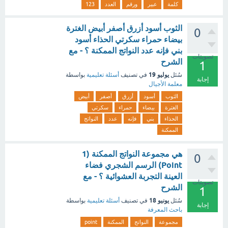
كلمة
عبير
ورقم
العدد
123
الثوب أسود أزرق أصفر أبيض الغترة
0
بيضاء حمراء سكرتي الحذاء أسود
بني فإنه عدد النواتج الممكنة ؟ - مع
تصويتات
الشرح
1
يوليو 19
سُئل
في تصنيف
أسئلة تعليمية
بواسطة
إجابة
معلمة الأجيال
الثوب
أسود
أزرق
أصفر
أبيض
الغترة
بيضاء
حمراء
سكرتي
الحذاء
بني
فإنه
عدد
النواتج
الممكنة
هي مجموعة النواتج الممكنة (1
0
Point) الرسم الشجري فضاء
العينة التجربة العشوائية ؟ - مع
تصويتات
الشرح
1
يونيو 18
سُئل
في تصنيف
أسئلة تعليمية
بواسطة
إجابة
باحث المعرفة
مجموعة
النواتج
الممكنة
point