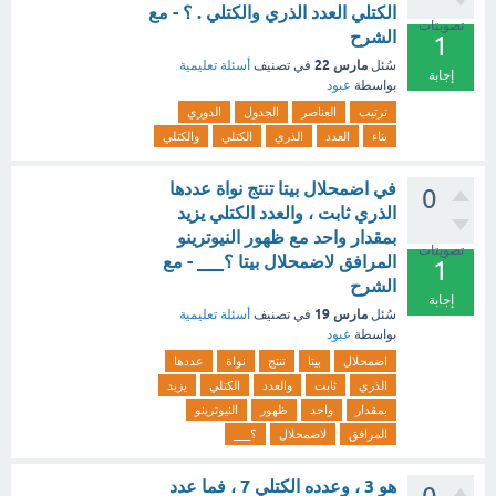
الكتلي العدد الذري والكتلي . ؟ - مع
تصويتات
الشرح
1
مارس 22
سُئل
في تصنيف
أسئلة تعليمية
إجابة
بواسطة
عبود
ترتيب
العناصر
الجدول
الدوري
بناء
العدد
الذري
الكتلي
والكتلي
في اضمحلال بيتا تنتج نواة عددها
0
الذري ثابت ، والعدد الكتلي يزيد
بمقدار واحد مع ظهور النيوترينو
تصويتات
المرافق لاضمحلال بيتا ؟___ - مع
1
الشرح
إجابة
مارس 19
سُئل
في تصنيف
أسئلة تعليمية
بواسطة
عبود
اضمحلال
بيتا
تنتج
نواة
عددها
الذري
ثابت
والعدد
الكتلي
يزيد
بمقدار
واحد
ظهور
النيوترينو
المرافق
لاضمحلال
؟___
هو 3 ، وعدده الكتلي 7 ، فما عدد