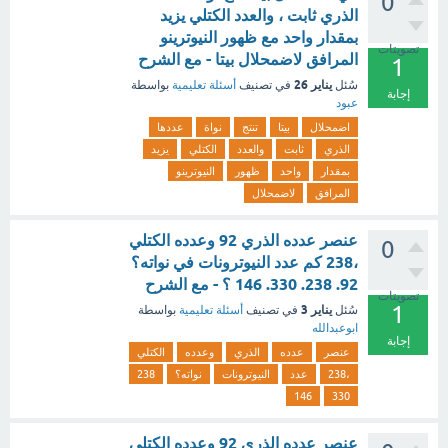
0
الذري ثابت ، والعدد الكتلي يزيد
بمقدار واحد مع ظهور النيوترينو
تصويتات
المرافق لاضمحلال بيتا - مع الشرح
1
يناير 26
سُئل
في تصنيف
أسئلة تعليمية
بواسطة
إجابة
عبود
اضمحلال
بيتا
تنتج
نواة
عددها
الذري
ثابت
والعدد
الكتلي
يزيد
بمقدار
واحد
ظهور
النيوترينو
المرافق
لاضمحلال
عنصر عدده الذري 92 وعدده الكتلي
0
،238 كم عدد النيوترونات في نواته؟
92. 238. 330. 146 ؟ - مع الشرح
تصويتات
1
يناير 3
سُئل
في تصنيف
أسئلة تعليمية
بواسطة
ابوعبدالله
إجابة
عنصر
عدده
الذري
وعدده
الكتلي
،238
عدد
النيوترونات
نواته؟
238
146
330
عنصر عدده الذري 92 وعدده الكتلي