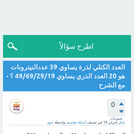
اطرح سؤالاً
العدد الكتلي لذرة يساوي 39 عددالنيترونات
هو 20 العدد الذري يساوي 49/69/29/19 ؟ -
مع الشرح
0
تصويتات
سُئل
فبراير 16
في تصنيف
أسئلة تعليمية
بواسطة
عبود