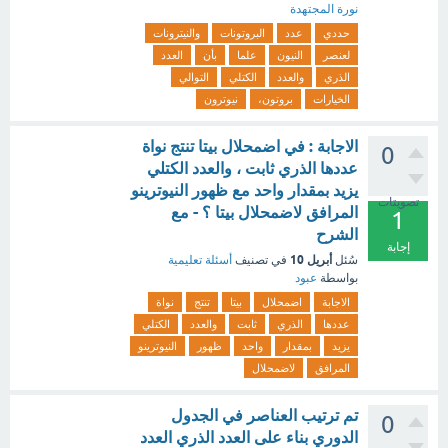
نورة المجتهدة
حددي
عدد
البروتونات
والنيترونات
لعنصر
النيون
علما
بأن
العدد
الذري
والعدد
الكتلي
التوالي
الخيارات
بروتون،
نيوترون
الاجابة : في اضمحلال بيتا تنتج نواة
0
عددها الذري ثابت ، والعدد الكتلي
يزيد بمقدار واحد مع ظهور النيوترينو
تصويتات
المرافق لاضمحلال بيتا ؟ - مع
1
الشرح
إجابة
أبريل 10
سُئل
في تصنيف
أسئلة تعليمية
بواسطة
عبود
الاجابة
اضمحلال
بيتا
تنتج
نواة
عددها
الذري
ثابت
والعدد
الكتلي
يزيد
بمقدار
واحد
ظهور
النيوترينو
المرافق
لاضمحلال
تم ترتيب العناصر في الجدول
0
الدوري بناء على العدد الذري العدد