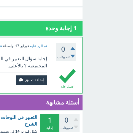
1
إجابة وحدة
تم الرد عليه
فبراير 17
بواسطة
عب
0
تصويتات
إجابة سؤال التعبير في ا
المجتمعية ؟ بالأعلى.
أفضل إجابة
أسئلة مشابهة
التعبير في اللوحات 
1
0
الشرح
تصويتات
إجابة
فبراير 24
سُئل
في تصنيف