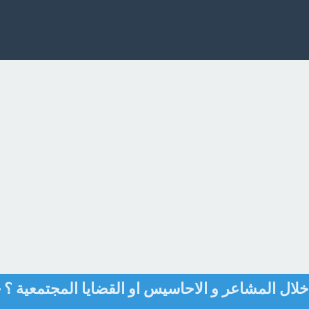
لال المشاعر و الاحاسيس او القضايا المجتمعية ؟ -