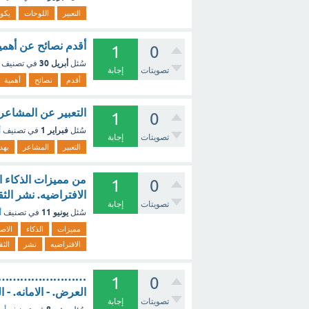
التعبير
اللوحات
يكو
أقدم نصائح عن أهمية
1
0
أبريل 30
سُئل
في تصنيف
تصويتات
إجابة
أقدم
نصائح
أهمية
التعبير عن المشاعر
1
0
فبراير 1
سُئل
في تصنيف
أ
تصويتات
إجابة
التعبير
المشاعر
بهد
من مميزات الذكاء ا
1
0
الافتراضيه. نشر الثق
تصويتات
إجابة
يونيو 11
سُئل
في تصنيف
أ
مميزات
الذكاء
الاص
الافتراضيه
نشر
الثق
……………………………من ف
1
0
العرض. - الامانه. -
تصويتات
إجابة