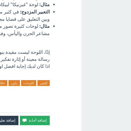
مثال:
لوحة "غيرنيكا" لبيكاس
التعبير المزدوج:
في كثير من
وبين التعليق على قضايا مج
مثال:
لوحات كثيرة تصور مع
مشاعر الحزن واليأس، وفي
إذًا، اللوحة ليست مقيدة بن
رسالة معينة أو إثارة تفكير
اذا كان لديك إجابة افضل او
التعبير
اللوحات
يكون
خلال