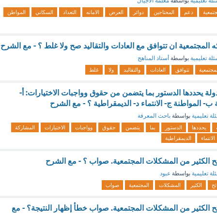
ئلة تعليمية
بواسطة
معلمة الأجيال
جتمعية
دعم
المحتاجين
دوائر
العرض
الامانه
التعداد
السكاني
المواطن
المجتمعية ان تتوافق مع العادات والتقاليد صح ولا غلط ؟ - مع الشرح
ئلة تعليمية
بواسطة
أستاذ المناهج
مجتمعية
تتوافق
العادات
والتقاليد
ولا
غلط
دولة يحددها الدستور بما يتضمن من حقوق وواجبات الاختيارات: أ-
ب- المواطنة ج- الانتماء د- الديمقراطية ؟ - مع الشرح
لة تعليمية
بواسطة
باحث المعرفة
يحددها
الدستور
بما
يتضمن
حقوق
وواجبات
الاختيارات
المشاركة
الانتماء
الديمقراطية
ائح الكثير من المشكلات المجتمعية. صواب ؟ - مع الشرح
لة تعليمية
بواسطة
عبود
ئح
الكثير
المشكلات
المجتمعية
صواب
ائح الكثير من المشكلات المجتمعية. صواب خطأ إظهار النتيجة؟ - مع