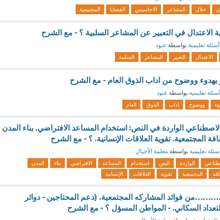
ن
خلال
المشاعر
الاحاسيس
القضايا
المجتمعية
 الاعتدال في التعبير عن المشاعر السلبية ؟ - مع الشرح
أسئلة تعليمية
بواسطة
عبود
الاعتدال
التعبير
المشاعر
السلبية
 بهدوء ووضوح من اداب الذوق العام - مع الشرح
سئلة تعليمية
بواسطة
عبود
وء
ووضوح
اداب
الذوق
العام
لاصطناعي الواردة في النص: استخدام المساعد الافتراضي. بناء المدن
افة المجتمعية. تقوية العلاقات الإنسانية. ؟ - مع الشرح
سئلة تعليمية
بواسطة
معلمة الأجيال
طناعي
الواردة
النص
استخدام
المساعد
الافتراضي
بناء
المدن
افة
المجتمعية
تقوية
العلاقات
الإنسانية
وائد المشاركه المجتمعية. (دعم المحتاجين - دوائر
 التعداد السكاني. - المواطن المسؤل ؟ - مع الشرح