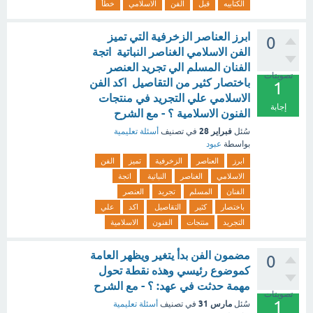
الكتابيه
قبل
الفن
الاسلامي
خطأ
ابرز العناصر الزخرفية التي تميز
0
الفن الاسلامي الغناصر النباتية اتجة
الفنان المسلم الي تجريد العنصر
تصويتات
باختصار كثير من التقاصيل اكد الفن
1
الاسلامي علي التجريد في منتجات
إجابة
الفنون الاسلامية ؟ - مع الشرح
فبراير 28
سُئل
في تصنيف
أسئلة تعليمية
بواسطة
عبود
ابرز
العناصر
الزخرفية
تميز
الفن
الاسلامي
الغناصر
النباتية
اتجة
الفنان
المسلم
تجريد
العنصر
باختصار
كثير
التقاصيل
اكد
علي
التجريد
منتجات
الفنون
الاسلامية
مضمون الفن بدأ يتغير ويظهر العامة
0
كموضوع رئيسي وهذه نقطة تحول
مهمة حدثت في عهد: ؟ - مع الشرح
تصويتات
1
مارس 31
سُئل
في تصنيف
أسئلة تعليمية