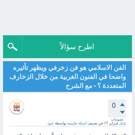
اطرح سؤالاً
الفن الاسلامي هو فن زخرفي ويظهر تأثيره
واضحا في الفنون الغربية من خلال الزخارف
المتعددة ؟ - مع الشرح
0
تصويتات
سُئل
فبراير 17
في تصنيف
أسئلة تعليمية
بواسطة
عبود