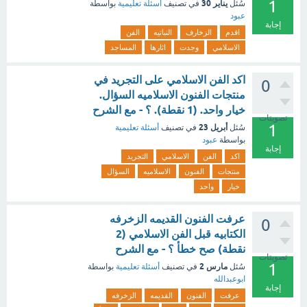
1
يناير 30
سُئل
في تصنيف
أسئلة تعليمية
بواسطة
عبود
إجابة
اقدم
الزخارف
النباتيه
الفن
الاسلامي
وجدت
اثارها
المساجد
اكد الفن الاسلامي على التجريد في
0
منتجات الفنون الاسلاميه السؤال.
خيار واحد. (1 نقطة). ؟ - مع الشرح
تصويتات
1
أبريل 23
سُئل
في تصنيف
أسئلة تعليمية
بواسطة
عبود
إجابة
اكد
الفن
الاسلامي
التجريد
منتجات
الفنون
الاسلاميه
السؤال
خيار
واحد
عرفت الفنون القديمه الزخرفه
0
الكتابيه قبل الفن الاسلامي (2
نقطة) صح خطأ ؟ - مع الشرح
تصويتات
1
مارس 2
سُئل
في تصنيف
أسئلة تعليمية
بواسطة
ابوعبدالله
إجابة
عرفت
الفنون
القديمه
الزخرفه