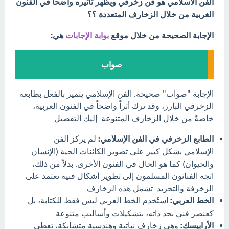
الفن الاسلامي هو فن زخرفي ويظهر تأثيره واضحا في الفنون
الغربية من خلال الزخارف المتعددة ؟؟
الإجابة الصحيحة من خلال موقع
بوابة الإجابات
هي:
صواب
الإجابة "صواب" صحيحة. الفن الإسلامي يتميز بالفعل بطابعه
الزخرفي البارز، وقد ترك أثراً واضحاً في الفنون الغربية،
خاصةً من خلال الزخارف المتنوعة. إليك التفصيل:
الطابع الزخرفي في الفن الإسلامي:
لم يركز الفن
الإسلامي بشكل كبير على تصوير الكائنات الحية (الإنسان
والحيوان) كما هو الحال في الفنون الأخرى. بدلاً من ذلك،
اتجه الفنانون المسلمون إلى تطوير أشكال فنية تعتمد على
الزخرفة والتجريد. تشمل هذه الزخارف:
الخط العربي:
استُخدم الخط العربي ليس فقط للكتابة، بل
كعنصر فني بحد ذاته، بتشكيلات وأساليب متنوعة.
الأرابيسك:
وهي زخارف نباتية وهندسية متشابكة، تعطي