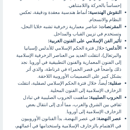
إحساساً بالحركة واللامتناهي.
النقوش الهندسية:
أنماط هندسية معقدة ودقيقة، تعكس
النظام والانسجام.
المقرنصات:
عناصر معمارية زخرفية تشبه خلايا النحل،
وتستخدم في تزيين القباب والمداخل.
تأثير الفن الإسلامي على الفنون الغربية:
الأندلس:
خلال فترة الحكم الإسلامي للأندلس (إسبانيا
والبرتغال)، انتقلت العديد من العناصر الزخرفية الإسلامية
إلى الفنون المعمارية والفنون التطبيقية في أوروبا. نجد
ذلك واضحاً في قصر الحمراء في غرناطة، والذي أثر
بشكل كبير على التصميمات الأوروبية اللاحقة.
صقلية:
أيضاً، خلال فترة الحكم الإسلامي لصقلية، انتقلت
الزخارف الإسلامية إلى الفنون المحلية.
الحروب الصليبية:
ساهمت الحروب الصليبية في تبادل
ثقافي بين الشرق والغرب، مما أدى إلى انتقال بعض
الزخارف الإسلامية إلى أوروبا.
عصر النهضة:
في عصر النهضة، بدأ الفنانون الأوروبيون
في الاهتمام بالزخارف الإسلامية واستخدامها في أعمالهم،