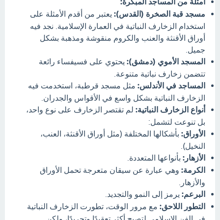
أمثلة من المساجد المبكرة:
مسجد قبة الصخرة (القدس):
يعتبر من أقدم الأمثلة على
استخدام الزخارف النباتية في العمارة الإسلامية. نجد فيه
أوراق الأقنثة والعنب والكروم منقوشة ومذهبة بشكل
جميل.
المسجد الأموي (دمشق):
يحتوي على فسيفساء رائعة
تتضمن زخارف نباتية متنوعة.
المساجد في الأندلس:
مثل مسجد قرطبة، استخدمت فيه
الزخارف النباتية بشكل واسع في الأقواس والجدران.
أنواع الزخارف النباتية:
لم تقتصر الزخارف على نوع واحد،
بل تنوعت لتشمل:
الأوراق:
بأشكالها المختلفة (مثل أوراق الأقنثة، العنب،
النخيل).
الأزهار:
بأنواعها المتعددة.
الكرمة:
وهي عبارة عن سيقان متعرجة تحمل الأوراق
والأزهار.
البرعم:
يرمز إلى النمو والتجديد.
التطور اللاحق:
مع مرور الوقت، تطورت الزخارف النباتية
في الفن الإسلامي لتصبح أكثر تعقيدًا وتجريدًا، ولكن