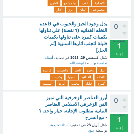
الايجابية
الفرد
والمجتمع
اتعاون
مجموعتى
لبيان
ابرز
الاثار
يدل وجود الخبز والحبوب في قاعدة
0
النخله الغذائيه (1 نقطة) على تناولها
بكميات كبيره على تناولها بكميات
تصويتات
قليلة لتجنب اثارها السلبية [تم
1
الحل]
إجابة
أغسطس 29، 2025
سُئل
في تصنيف
أسئلة
تعليمية
بواسطة
ابوعبدالله
يدل
وجود
الخبز
والحبوب
قاعدة
النخله
الغذائيه
تناولها
بكميات
كبيره
قليلة
لتجنب
اثارها
السلبية
أبرز العناصر الزخرفية التي تميز
0
الفن الزخرفي الاسلامي العناصر
النباتية مطلوب الإجابة. خيار واحد. ؟
تصويتات
- مع الشرح
1
أبريل 23
سُئل
في تصنيف
أسئلة تعليمية
إجابة
بواسطة
عبود