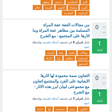
الفن
الاسلامي
زخرفي
ويظهر
تأثيره
واضحا
الفنون
الغربية
خلال
الزخارف
المتعددة
من مجالات العفة عفة المراة
0
المسلمة بين مظاهر عفة المراة وما
اثارها على المجتمع - مع الشرح
تصويتات
1
فبراير 8
سُئل
في تصنيف
أسئلة تعليمية
بواسطة
عبود
إجابة
مجالات
العفة
عفة
المراة
المسلمة
مظاهر
وما
اثارها
المجتمع
التعاون سمة محمودة لها اثارها
0
الايجابية على الفرد والمجتمع اتعاون
مع مجموعتى لبيان ابرز هذه الاثار -
تصويتات
مع الشرح
1
فبراير 3
سُئل
في تصنيف
أسئلة تعليمية
بواسطة
إجابة
عبود
التعاون
سمة
محمودة
لها
اثارها