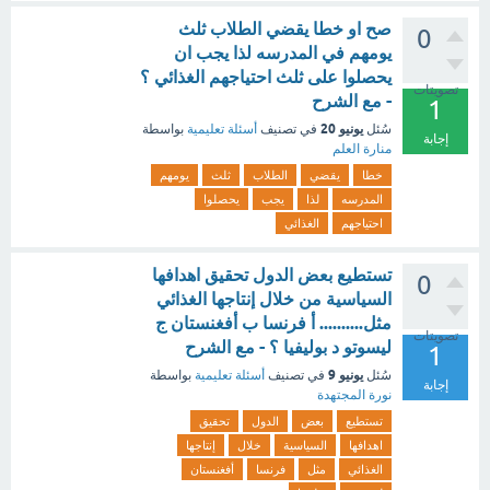
صح او خطا يقضي الطلاب ثلث
0
يومهم في المدرسه لذا يجب ان
يحصلوا على ثلث احتياجهم الغذائي ؟
تصويتات
- مع الشرح
1
يونيو 20
سُئل
في تصنيف
أسئلة تعليمية
بواسطة
إجابة
منارة العلم
خطا
يقضي
الطلاب
ثلث
يومهم
المدرسه
لذا
يجب
يحصلوا
احتياجهم
الغذائي
تستطيع بعض الدول تحقيق اهدافها
0
السياسية من خلال إنتاجها الغذائي
مثل.......... أ فرنسا ب أفغنستان ج
تصويتات
ليسوتو د بوليفيا ؟ - مع الشرح
1
يونيو 9
سُئل
في تصنيف
أسئلة تعليمية
بواسطة
إجابة
نورة المجتهدة
تستطيع
بعض
الدول
تحقيق
اهدافها
السياسية
خلال
إنتاجها
الغذائي
مثل
فرنسا
أفغنستان