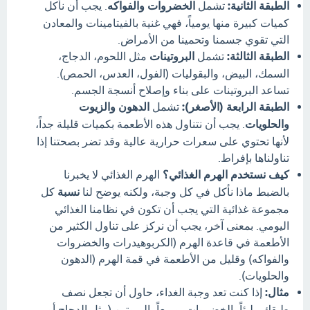
الطبقة الثانية:
تشمل
الخضروات والفواكه
. يجب أن نأكل
كميات كبيرة منها يومياً، فهي غنية بالفيتامينات والمعادن
التي تقوي جسمنا وتحمينا من الأمراض.
الطبقة الثالثة:
تشمل
البروتينات
مثل اللحوم، الدجاج،
السمك، البيض، والبقوليات (الفول، العدس، الحمص).
تساعد البروتينات على بناء وإصلاح أنسجة الجسم.
الطبقة الرابعة (الأصغر):
تشمل
الدهون والزيوت
والحلويات
. يجب أن نتناول هذه الأطعمة بكميات قليلة جداً،
لأنها تحتوي على سعرات حرارية عالية وقد تضر بصحتنا إذا
تناولناها بإفراط.
كيف نستخدم الهرم الغذائي؟
الهرم الغذائي لا يخبرنا
بالضبط ماذا نأكل في كل وجبة، ولكنه يوضح لنا
نسبة
كل
مجموعة غذائية التي يجب أن تكون في نظامنا الغذائي
اليومي. بمعنى آخر، يجب أن نركز على تناول الكثير من
الأطعمة في قاعدة الهرم (الكربوهيدرات والخضروات
والفواكه) وقليل من الأطعمة في قمة الهرم (الدهون
والحلويات).
مثال:
إذا كنت تعد وجبة الغداء، حاول أن تجعل نصف
طبقك مليئاً بالخضروات، وربعاً بالبروتين (مثل الدجاج أو