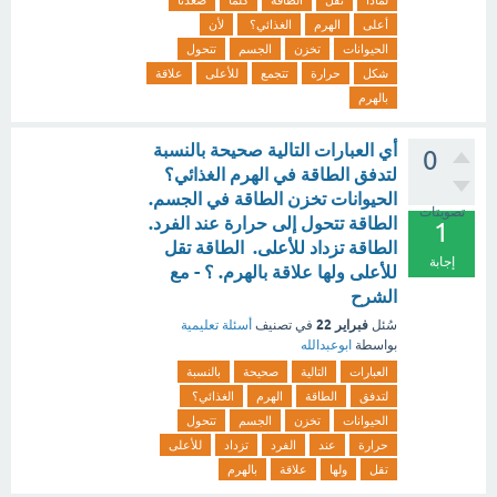
لماذا
تقل
الطاقة
كلما
صعدنا
أعلى
الهرم
الغذائي؟
لأن
الحيوانات
تخزن
الجسم
تتحول
شكل
حرارة
تتجمع
للأعلى
علاقة
بالهرم
أي العبارات التالية صحيحة بالنسبة
0
لتدفق الطاقة في الهرم الغذائي؟
الحيوانات تخزن الطاقة في الجسم.
تصويتات
الطاقة تتحول إلى حرارة عند الفرد.
1
الطاقة تزداد للأعلى. الطاقة تقل
إجابة
للأعلى ولها علاقة بالهرم. ؟ - مع
الشرح
فبراير 22
سُئل
في تصنيف
أسئلة تعليمية
بواسطة
ابوعبدالله
العبارات
التالية
صحيحة
بالنسبة
لتدفق
الطاقة
الهرم
الغذائي؟
الحيوانات
تخزن
الجسم
تتحول
حرارة
عند
الفرد
تزداد
للأعلى
تقل
ولها
علاقة
بالهرم