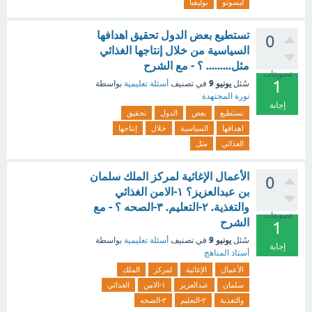
ليسوتو
بوليفيا
تستطيع بعض الدول تحقيق اهدافها
0
السياسية من خلال إنتاجها الغذائي
مثل......... ؟ - مع الشرح
تصويتات
1
يونيو 9
سُئل
في تصنيف
أسئلة تعليمية
بواسطة
نورة المجتهدة
إجابة
تستطيع
بعض
الدول
تحقيق
اهدافها
السياسية
خلال
إنتاجها
الغذائي
مثل
الأعمال الإغاثية لمركز الملك سلمان
0
بن عبدالعزيز؟ ١-الامن الغذائي
والتغذية. ٢-التعليم. ٣-الصحه ؟ - مع
تصويتات
الشرح
1
يونيو 9
سُئل
في تصنيف
أسئلة تعليمية
بواسطة
إجابة
أستاذ المناهج
الأعمال
الإغاثية
لمركز
الملك
سلمان
عبدالعزيز
١-الامن
الغذائي
والتغذية
٢-التعليم
٣-الصحه