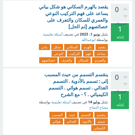
يقصد بالهرم السكاني هو شكل بياني
0
يساعد على فهم التركيب النوعي
والعمري للسكان والتعرف على
تصويتات
خصائصهم [تم الحل]
1
يونيو 1، 2025
سُئل
في تصنيف
أسئلة تعليمية
إجابة
بواسطة
ابوعبدالله
يقصد
بالهرم
السكاني
شكل
بياني
يساعد
فهم
التركيب
النوعي
والعمري
للسكان
والتعرف
خصائصهم
ينقسم التسمم من حيث المسبب
0
إلى : تسمم بالأدوية . التسمم
الغذائي . تسمم هوائي . التسمم
تصويتات
الكيميائي . ؟ - مع الشرح
1
يوليو 14
سُئل
في تصنيف
أسئلة تعليمية
بواسطة
إجابة
مفتاح النجاح
ينقسم
التسمم
حيث
المسبب
تسمم
بالأدوية
الغذائي
هوائي
الكيميائي