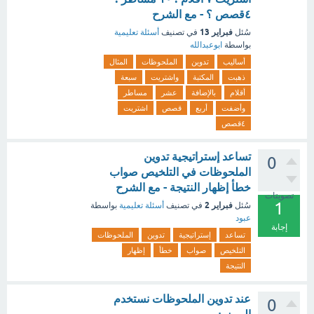
٤قصص ؟ - مع الشرح
فبراير 13
سُئل
في تصنيف
أسئلة تعليمية
بواسطة
ابوعبدالله
أساليب
تدوين
الملحوظات
المثال
ذهبت
المكتبة
واشتريت
سبعة
أقلام
بالإضافة
عشر
مساطر
وأضفت
أربع
قصص
اشتريت
٤قصص
تساعد إستراتيجية تدوين
0
الملحوظات في التلخيص صواب
خطأ إظهار النتيجة - مع الشرح
تصويتات
1
فبراير 2
سُئل
في تصنيف
أسئلة تعليمية
بواسطة
عبود
إجابة
تساعد
إستراتيجية
تدوين
الملحوظات
التلخيص
صواب
خطأ
إظهار
النتيجة
عند تدوين الملحوظات نستخدم
0