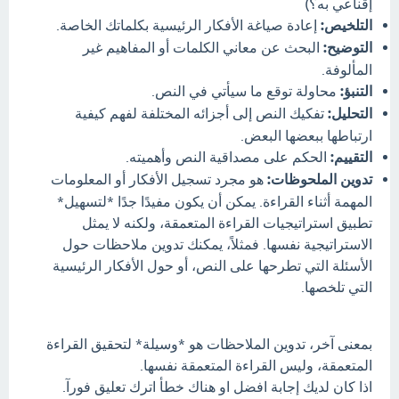
إقناعي به؟)
التلخيص:
إعادة صياغة الأفكار الرئيسية بكلماتك الخاصة.
التوضيح:
البحث عن معاني الكلمات أو المفاهيم غير
المألوفة.
التنبؤ:
محاولة توقع ما سيأتي في النص.
التحليل:
تفكيك النص إلى أجزائه المختلفة لفهم كيفية
ارتباطها ببعضها البعض.
التقييم:
الحكم على مصداقية النص وأهميته.
تدوين الملحوظات:
هو مجرد تسجيل الأفكار أو المعلومات
المهمة أثناء القراءة. يمكن أن يكون مفيدًا جدًا *لتسهيل*
تطبيق استراتيجيات القراءة المتعمقة، ولكنه لا يمثل
الاستراتيجية نفسها. فمثلاً، يمكنك تدوين ملاحظات حول
الأسئلة التي تطرحها على النص، أو حول الأفكار الرئيسية
التي تلخصها.
بمعنى آخر، تدوين الملاحظات هو *وسيلة* لتحقيق القراءة
المتعمقة، وليس القراءة المتعمقة نفسها.
اذا كان لديك إجابة افضل او هناك خطأ اترك تعليق فورآ.