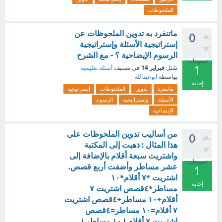
الملحوظات
ماتنفرد به تدوين الملحوظات عن
0
إستراتيجية الأسئلة وإستراتيجية
الرسوم الإيضاحية ؟ - مع الشرح
تصويتات
1
فبراير 14
سُئل
في تصنيف
أسئلة تعليمية
بواسطة
ابوعبدالله
إجابة
ماتنفرد
تدوين
الملحوظات
إستراتيجية
الأسئلة
وإستراتيجية
الرسوم
الإيضاحية
من أساليب تدوين الملحوظات على
0
هذا المثال : ذهبت إلى المكتبة
واشتريت سبعة أقلام بالإضافة إلى
تصويتات
عشر مساطر وأضفت أربع قصص.
1
اشتريت *٧ أقلام*١٠
إجابة
مساطر*٤قصص اشتريت ٧
أقلام+١٠ مساطر+٤قصص اشتريت
٧ أقلام=١٠ مساطر=٤قصص
اشتريت ٧ أقلام ! ١٠ مساطر !