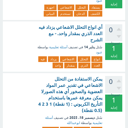
عبود
إجابة
يستفاد
التحلل
الاشعاعي
اجهزة
الكشف
الدخان
تستخدم
المباني
أي انواع التحلل الاشعاعي يزداد فيه
0
العدد الذري بمقدار واحد. - مع
الشرح
تصويتات
1
يناير 14
سُئل
في تصنيف
أسئلة تعليمية
بواسطة
عبود
إجابة
انواع
التحلل
الاشعاعي
يزداد
فيه
العدد
الذري
بمقدار
واحد
يمكن الاستفادة من التحلل
0
الاشعاعي في تقدير عمر المواد
العضوية والصخور أي هذه الصورلا
تصويتات
يمكن معرفة عمرها باستخدام
1
التأريخ الكربوني : (1 نقطة) 1 3 2 4
إجابة
(0.5 نقطة)
ديسمبر 18، 2025
سُئل
في تصنيف
أسئلة
تعليمية
بواسطة
ابوعبدالله