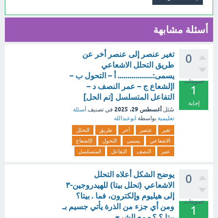
أسئلة مشابهة
تغير عنصر إلى عنصر أخر عن
0
طريق التحلل الاشعاعي
يسمى:.................. أ – التحول ب –
تصويتات
اإلشعاع ج – عمر النصف د –
1
التفاعل المتسلسل [تم الحل]
إجابة
أغسطس 29، 2025
سُئل
في تصنيف
أسئلة
تعليمية
بواسطة
ابوعبدالله
تغير
عنصر
أخر
طريق
التحلل
الاشعاعي
يسمى
التحول
اإلشعاع
عمر
النصف
التفاعل
المتسلسل
يوضح الشكل أعلاه التحلل
0
الاشعاعي (تحلل بيتا) للهيدروجين-٣
إلى هيليوم وإلكترون، فما . بيتا؟
تصويتات
ومن أي جزء من الذرة يأتي جسيم بـ
1
بيتا ؟ ؟ - مع الشرح