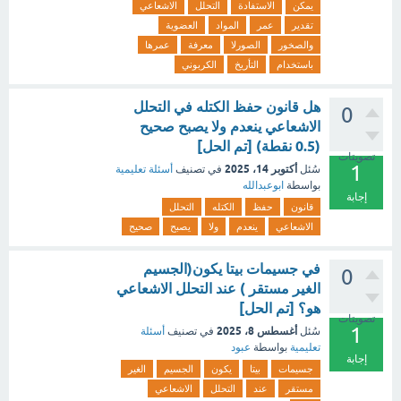
يمكن
الاستفادة
التحلل
الاشعاعي
تقدير
عمر
المواد
العضوية
والصخور
الصورلا
معرفة
عمرها
باستخدام
التأريخ
الكربوني
هل قانون حفظ الكتله في التحلل
0
الاشعاعي ينعدم ولا يصبح صحيح
(0.5 نقطة) [تم الحل]
تصويتات
1
أكتوبر 14، 2025
سُئل
في تصنيف
أسئلة تعليمية
بواسطة
ابوعبدالله
إجابة
قانون
حفظ
الكتله
التحلل
الاشعاعي
ينعدم
ولا
يصبح
صحيح
في جسيمات بيتا يكون(الجسيم
0
الغير مستقر ) عند التحلل الاشعاعي
هو؟ [تم الحل]
تصويتات
1
أغسطس 8، 2025
سُئل
في تصنيف
أسئلة
تعليمية
بواسطة
عبود
إجابة
جسيمات
بيتا
يكون
الجسيم
الغير
مستقر
عند
التحلل
الاشعاعي