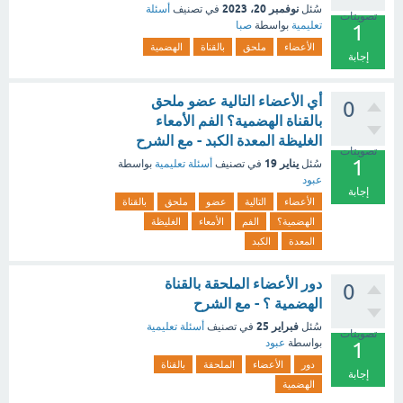
نوفمبر 20، 2023
سُئل
في تصنيف
أسئلة
تصويتات
تعليمية
بواسطة
صبا
1
الأعضاء
ملحق
بالقناة
الهضمية
إجابة
أي الأعضاء التالية عضو ملحق
0
بالقناة الهضمية؟ الفم الأمعاء
الغليظة المعدة الكبد - مع الشرح
تصويتات
1
يناير 19
سُئل
في تصنيف
أسئلة تعليمية
بواسطة
عبود
إجابة
الأعضاء
التالية
عضو
ملحق
بالقناة
الهضمية؟
الفم
الأمعاء
الغليظة
المعدة
الكبد
دور الأعضاء الملحقة بالقناة
0
الهضمية ؟ - مع الشرح
فبراير 25
سُئل
في تصنيف
أسئلة تعليمية
تصويتات
بواسطة
عبود
1
دور
الأعضاء
الملحقة
بالقناة
إجابة
الهضمية