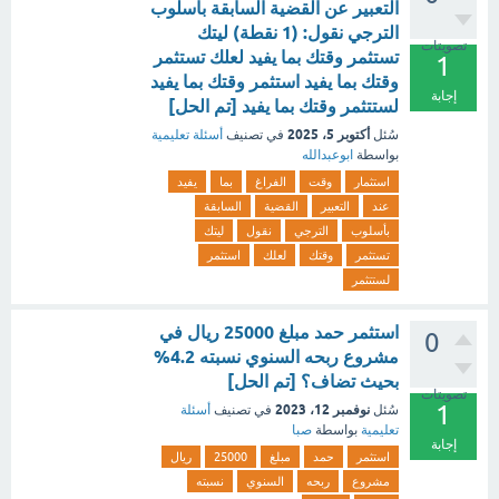
التعبير عن القضية السابقة بأسلوب
الترجي نقول: (1 نقطة) ليتك
تصويتات
تستثمر وقتك بما يفيد لعلك تستثمر
1
وقتك بما يفيد استثمر وقتك بما يفيد
إجابة
لستتثمر وقتك بما يفيد [تم الحل]
أكتوبر 5، 2025
سُئل
في تصنيف
أسئلة تعليمية
بواسطة
ابوعبدالله
استثمار
وقت
الفراغ
بما
يفيد
عند
التعبير
القضية
السابقة
بأسلوب
الترجي
نقول
ليتك
تستثمر
وقتك
لعلك
استثمر
لستتثمر
استثمر حمد مبلغ 25000 ريال في
0
مشروع ربحه السنوي نسبته 4.2%
بحيث تضاف؟ [تم الحل]
تصويتات
1
نوفمبر 12، 2023
سُئل
في تصنيف
أسئلة
تعليمية
بواسطة
صبا
إجابة
استثمر
حمد
مبلغ
25000
ريال
مشروع
ربحه
السنوي
نسبته