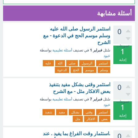
أسئلة مشابهة
استثمر الرسول صلى الله عليه
0
وسلم موسم الحج في الدعوة - مع
الشرح
تصويتات
1
فبراير 1
سُئل
في تصنيف
أسئلة تعليمية
بواسطة
عبود
إجابة
استثمر
الرسول
صلى
الله
عليه
وسلم
موسم
الحج
الدعوة
استثمر وقتى بشكل مفيد بتنفيذ
0
بعض الافكار مثل - مع الشرح
فبراير 7
سُئل
في تصنيف
أسئلة تعليمية
بواسطة
تصويتات
عبود
1
استثمر
وقتى
بشكل
مفيد
بتنفيذ
إجابة
بعض
الافكار
مثل
.استثمار وقت الفراغ بما يفيد . عند
0