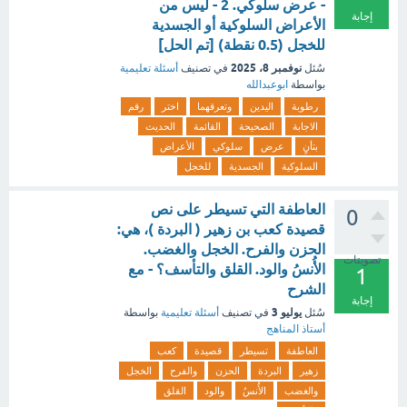
- عرض سلوكي. 2 - ليس من
إجابة
الأعراض السلوكية أو الجسدية
للخجل (0.5 نقطة) [تم الحل]
نوفمبر 8، 2025
سُئل
في تصنيف
أسئلة تعليمية
بواسطة
ابوعبدالله
رطوبة
اليدين
وتعرقهما
اختر
رقم
الاجابة
الصحيحة
القائمة
الحديث
بتأنٍ
عرض
سلوكي
الأعراض
السلوكية
الجسدية
للخجل
العاطفة التي تسيطر على نص
0
قصيدة كعب بن زهير ( البردة )، هي:
الحزن والفرح. الخجل والغضب.
تصويتات
الأُنسُ والود. القلق والتأسف؟ - مع
1
الشرح
إجابة
يوليو 3
سُئل
في تصنيف
أسئلة تعليمية
بواسطة
أستاذ المناهج
العاطفة
تسيطر
قصيدة
كعب
زهير
البردة
الحزن
والفرح
الخجل
والغضب
الأُنسُ
والود
القلق