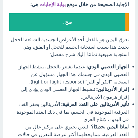
الإجابة الصحيحة من خلال موقع
بوابة الإجابات
هي:
صح .
تعرق اليدين هو بالفعل أحد الأعراض الجسدية الشائعة للخجل.
يحدث هذا بسبب استجابة الجسم للخجل أو القلق، وهي
استجابة طبيعية تمامًا. إليك شرح مفصل:
الجهاز العصبي الودي:
عندما تشعر بالخجل، ينشط الجهاز
العصبي الودي في جسمك. هذا الجهاز مسؤول عن
استجابة "الكر أو الفر" (fight or flight response).
إفراز الأدرينالين:
تنشيط الجهاز العصبي الودي يؤدي إلى
إفراز هرمون الأدرينالين.
تأثير الأدرينالين على الغدد العرقية:
الأدرينالين يحفز الغدد
العرقية الموجودة في الجسم، بما في ذلك الغدد الموجودة
في اليدين، لإنتاج العرق.
لماذا اليدين تحديدًا؟
اليدين تحتوي على تركيز عالٍ من
الغدد العرقية، مما يجعلهما أكثر عرضة للتعرق في حالات