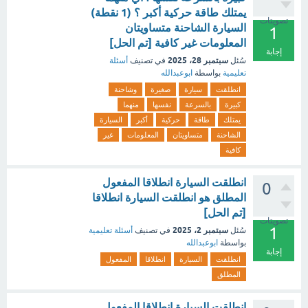
يمتلك طاقة حركية أكبر ؟ (1 نقطة)
تصويتات
السيارة الشاحنة متساويتان
1
المعلومات غير كافية [تم الحل]
إجابة
سبتمبر 28، 2025
سُئل
في تصنيف
أسئلة
تعليمية
بواسطة
ابوعبدالله
انطلقت
سيارة
صغيرة
وشاحنة
كبيرة
بالسرعة
نفسها
منهما
يمتلك
طاقة
حركية
أكبر
السيارة
الشاحنة
متساويتان
المعلومات
غير
كافية
انطلقت السيارة انطلاقا المفعول
0
المطلق هو انطلقت السيارة انطلاقا
[تم الحل]
تصويتات
1
سبتمبر 2، 2025
سُئل
في تصنيف
أسئلة تعليمية
بواسطة
ابوعبدالله
إجابة
انطلقت
السيارة
انطلاقا
المفعول
المطلق
انطلقت السيارة انطلاقا المفعول