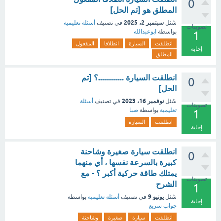
0
المطلق هو [تم الحل]
سبتمبر 2، 2025
سُئل
في تصنيف
أسئلة تعليمية
تصويتات
بواسطة
ابوعبدالله
1
انطلقت
السيارة
انطلاقا
المفعول
إجابة
المطلق
انطلقت السيارة .............؟ [تم
0
الحل]
نوفمبر 16، 2023
سُئل
في تصنيف
أسئلة
تصويتات
تعليمية
بواسطة
صبا
1
انطلقت
السيارة
إجابة
انطلقت سيارة صغيرة وشاحنة
0
كبيرة بالسرعة نفسها ، أي منهما
يمتلك طاقة حركية أكبر ؟ - مع
تصويتات
الشرح
1
يونيو 9
سُئل
في تصنيف
أسئلة تعليمية
بواسطة
إجابة
جواب سريع
انطلقت
سيارة
صغيرة
وشاحنة