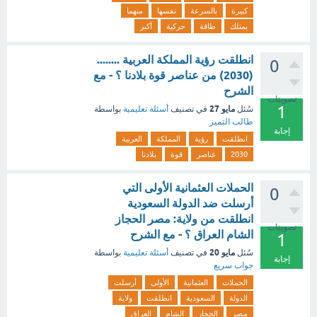
كبيرة
بالسرعة
نفسها
منهما
يمتلك
طاقة
حركية
أكبر
انطلقت رؤية المملكة العربية ........
0
(2030) من عناصر قوة بلادنا ؟ - مع
الشرح
تصويتات
1
مايو 27
سُئل
في تصنيف
أسئلة تعليمية
بواسطة
طالب التميز
إجابة
انطلقت
رؤية
المملكة
العربية
2030
عناصر
قوة
بلادنا
الحملات العثمانية الأولى التي
0
أرسلت ضد الدولة السعودية
انطلقت من ولاية: مصر الحجاز
تصويتات
الشام العراق ؟ - مع الشرح
1
مايو 20
سُئل
في تصنيف
أسئلة تعليمية
بواسطة
إجابة
جواب سريع
الحملات
العثمانية
الأولى
أرسلت
الدولة
السعودية
انطلقت
ولاية
مصر
الحجاز
الشام
العراق