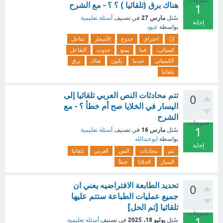
تصويتات
هناك برق (تلقائيا ) ؟ ؟ - مع الشرح
1
مارس 27
سُئل
في تصنيف
أسئلة تعليمية
إجابة
بواسطة
عبود
إنّ
احتراق
جذوع
الأشجار
تفاعل
كيميائي،
فما
يمنع
حدوث
التفاعل
الكيميائي
عندما
يكون
هناك
برق
تلقائيا
تتم محادثات النص العربي تلقائيا إلى
0
اليسار في الخلايا صح أم خطأ ؟ - مع
الشرح
تصويتات
1
مارس 16
سُئل
في تصنيف
أسئلة تعليمية
بواسطة
ابوعبدالله
إجابة
تتم
محادثات
النص
العربي
تلقائيا
اليسار
الخلايا
خطأ
تحديد الطابعة الافتراضيه يعني ان
0
جميع عمليات الطباعة ستتم عليها
تلقائيا [تم الحل]
تصويتات
1
يوليو 18، 2025
سُئل
في تصنيف
أسئلة تعليمية