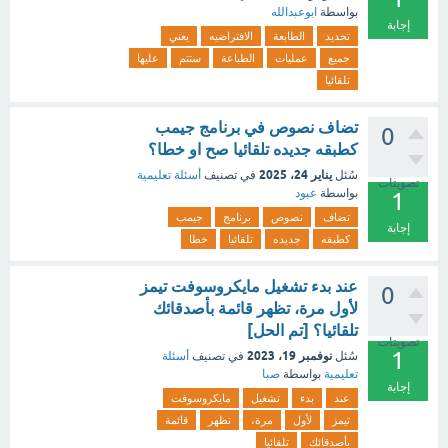
بواسطة
ابوعبدالله
إجابة
تحديد
الطابعة
الافتراضيه
يعني
جميع
عمليات
الطباعة
ستتم
عليها
تلقائيا
تضاف نصوص في برنامج جيمب
0
كطبقه جديده تلقائيا صح او خطا؟
يناير 24، 2025
سُئل
في تصنيف
أسئلة تعليمية
تصويتات
بواسطة
عبود
1
تضاف
نصوص
برنامج
جيمب
إجابة
كطبقه
جديده
تلقائيا
خطا
عند بدء تشغيل مايكروسوفت تيمز
0
لأول مرة، تظهر قائمة بأصدقائك
تلقائيا؟ [تم الحل]
تصويتات
1
نوفمبر 19، 2023
سُئل
في تصنيف
أسئلة
تعليمية
بواسطة
صبا
إجابة
عند
بدء
تشغيل
مايكروسوفت
تيمز
لأول
مرة،
تظهر
قائمة
بأصدقائك
تلقائيا