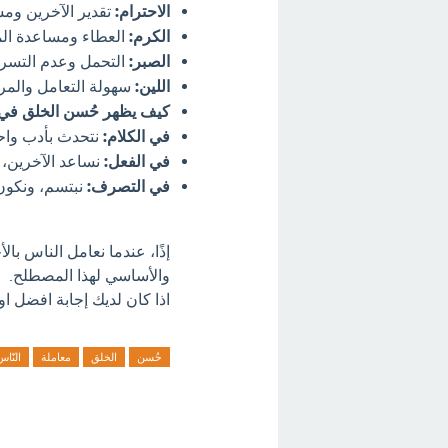
الاحترام:
تقدير الآخرين وم
الكرم:
العطاء ومساعدة الم
الصبر:
التحمل وعدم التسر
اللين:
سهولة التعامل والمرو
كيف يظهر حُسن الخلق في 
في الكلام:
نتحدث بأدب واحت
في الفعل:
نساعد الآخرين، 
في التصرف:
نبتسم، ونكون 
إذًا، عندما نعامل الناس با
والأساسي لهذا المصطلح.
اذا كان لديك إجابة افضل او
حُسن
الخلق
معاملة
النّاس