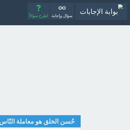
سؤال وإجابة
اطرح سؤالاً
حُسن الخلق هو معاملة النّاس 