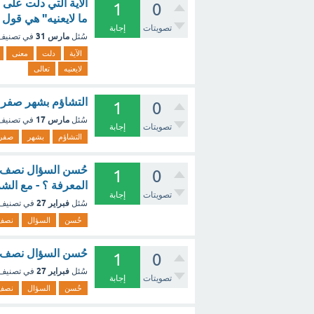
الآية التي دلت على 
1
0
ما لايعنيه" هي قول ا
تصويتات
إجابة
مارس 31
سُئل
في تصني
الآية
دلت
معنى
لايعنيه
تعالى
التشاؤم بشهر صفر يعتبر من : (1 نقطة) التطيُّر 
1
0
مارس 17
سُئل
في تصني
تصويتات
إجابة
التشاؤم
بشهر
صفر
حُسن السؤال نصف ....
1
0
المعرفة ؟ - مع الش
تصويتات
إجابة
فبراير 27
سُئل
في تصنيف
حُسن
السؤال
نصف
حُسن السؤال نصف ....
1
0
فبراير 27
سُئل
في تصنيف
تصويتات
إجابة
حُسن
السؤال
نصف