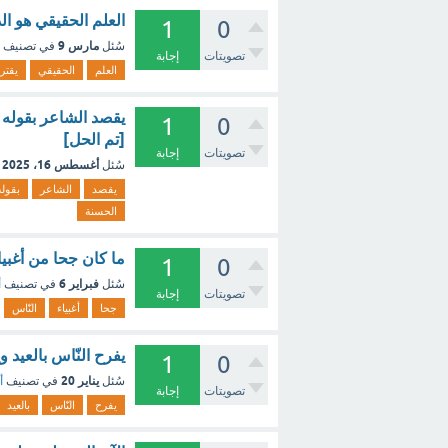
العلم الحقيقي هو ال
1
0
مارس 9
سُئل
في تصنيف
تصويتات
إجابة
العلم
الحقيقي
يقتر
يقصد الشاعر بقوله (
1
0
[تم الحل]
تصويتات
إجابة
أغسطس 16، 2025
سُئل
يقصد
الشاعر
بقوله
الحسنة
ما كان جحا من أغبيا
1
0
فبراير 6
سُئل
في تصنيف
أ
تصويتات
إجابة
جحا
أغبياء
النّاس
يفرح النّاس بالعيد و
1
0
يناير 20
سُئل
في تصنيف
أ
تصويتات
إجابة
يفرح
النّاس
بالعيد