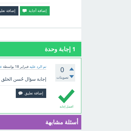
1
إجابة وحدة
تم الرد عليه
فبراير 18
بواسطة
عب
0
تصويتات
إجابة سؤال حُسن الخلق هو
أفضل إجابة
أسئلة مشابهة