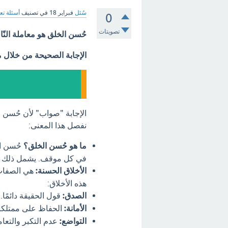
سُئل
فبراير 18
في تصنيف
أسئلة تع
0
تصويتات
حُسن الخلق هو معاملة النّ
الإجابة الصحيحة من خلال 
الإجابة "صواب" لأن حُسن ا
نفصل هذا المعنى:
ما هو حُسن الخلق؟
حُسن ال
في كل موقف. يشمل ذلك أفعا
الأخلاق الحسنة:
هي الصفات ا
هذه الأخلاق:
الصدق:
قول الحقيقة دائمًا.
الأمانة:
الحفاظ على ممتلكات
التواضع:
عدم التكبر والتعا