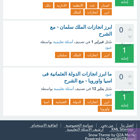
إجابة
اصدار
عدد
الانظمه
الاداريه
ذلك
ابرز
انجازات
الملك
ابرز انجازات الملك سلمان - مع
0
الشرح
فبراير 1
سُئل
في تصنيف
أسئلة تعليمية
بواسطة
تصويتات
عبود
1
ابرز
انجازات
الملك
سلمان
إجابة
ما ابرز انجازات الدولة العثمانية فى
0
اسيا واوروبا - مع الشرح
يناير 12
سُئل
في تصنيف
أسئلة تعليمية
بواسطة
تصويتات
عبود
1
ابرز
انجازات
الدولة
العثمانية
اسيا
إجابة
واوروبا
اتصل بنا
من نحن
سياسة الخصوصية
اتفاقية الاستخدام
XML Sitemap
أرشيف الأسئلة التعليمية
Snow Theme by
Q2A Market
Powered by
Question2Answer