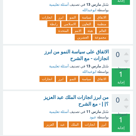
إجابة
مارس 13
سُئل
في تصنيف
أسئلة تعليمية
بواسطة
ابوعبدالله
الاتفاق
سياسة
النمو
ابرز
انجازات
منظمة
التعاون
الاسلامي
رابطة
العالم
هيئة
الامم
المتحدة
مجموعة
العشرين
الاتفاق على سياسة النمو من ابرز
0
انجازات - مع الشرح
مارس 13
سُئل
في تصنيف
أسئلة تعليمية
تصويتات
بواسطة
ابوعبدالله
1
الاتفاق
سياسة
النمو
ابرز
انجازات
إجابة
من ابرز انجازات الملك عبد العزيز
0
؟| | - مع الشرح
مارس 11
سُئل
في تصنيف
أسئلة تعليمية
تصويتات
بواسطة
عبود
1
ابرز
انجازات
الملك
عبد
العزيز
إجابة