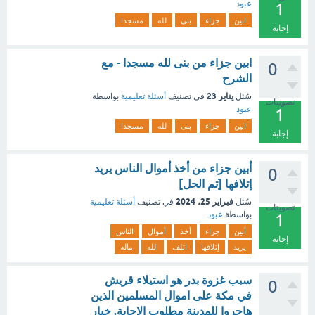
عبود
1
ابين
جزاء
بنى
لله
مسجدا
إجابة
ابين جزاء من بنى لله مسجدا - مع
0
الشرح
يناير 23
سُئل
في تصنيف
أسئلة تعليمية
بواسطة
تصويتات
عبود
1
ابين
جزاء
بنى
لله
مسجدا
إجابة
أبين جزاء من أخذ أموال الناس يريد
0
إتلافها [تم الحل]
فبراير 25، 2024
سُئل
في تصنيف
أسئلة تعليمية
تصويتات
بواسطة
عبود
1
أبين
جزاء
أخذ
أموال
الناس
إجابة
يريد
إتلافها
اتلف
الله
ماله
سبب غزوة بدر هو استيلاء قريش
0
في مكة على اموال المسلمين الذين
هاجروا للمدينة مطلوب الإجابة. خيار