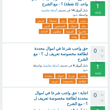
تصويتات
واحد. (2 نقطة) ؟ - مع الشرح
1
أبريل 14
سُئل
في تصنيف
أسئلة تعليمية
إجابة
بواسطة
عبود
سبب
غزوة
بدر
استيلاء
قريش
مكة
اموال
المسلمين
الذين
هاجروا
للمدينة
مطلوب
الإجابة
خيار
واحد
حق واجب شرعا في اموال محددة
0
لطائفة مخصوصة تعريف ل. ؟ - مع
الشرح
تصويتات
1
أبريل 4
سُئل
في تصنيف
أسئلة تعليمية
بواسطة
عبود
إجابة
واجب
شرعا
اموال
محددة
لطائفة
مخصوصة
تعريف
اجابة : حق واجب شرعا في اموال
0
محددة لطائفة مخصوصة تعريف ل
؟ - مع الشرح
تصويتات
أبريل 3