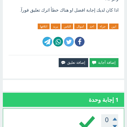
اذا كان لديك إجابة افضل او هناك خطأ اترك تعليق فورآ.
ابين
جزاء
اخذ
اموال
الناس
يريد
اتلافها
1
إجابة وحدة
0