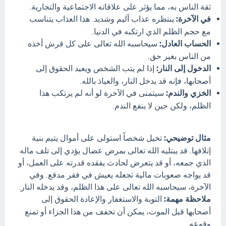
ثقة الناس به، مما يؤثر على علاقاته الاجتماعية والتجارية.
في الآخرة:
ينتظره عذاب أليم وشديد. هذا العذاب يتناسب
مع حجم الظلم الذي ارتكبه في الدنيا.
الحساب العادل:
سيحاسبه الله تعالى على كل قرش أخذه
من الناس بغير حق.
الدخول إلى النار:
إذا لم يتب الشخص ويعيد الحقوق إلى
أصحابها، فإنه قد يدخل النار، والعياذ بالله.
الخزي والندم:
سيتمنى في الآخرة لو أنه لم يرتكب هذا
الظلم، ولكن حين لا ينفع الندم.
مثال توضيحي:
تخيل شخصاً استولى على أموال يتيم بنية
إتلافها. قد يبتليه الله تعالى بمرض عضال يؤدي إلى تلف ماله
الذي جمعه، أو قد يتعرض لحادث يفقده قدرته على العمل، أو
قد يواجه صعوبات مالية تجعله يعيش في فقر مدقع. وفي
الآخرة، سيحاسبه الله تعالى على هذا الظلم، وقد يدخله النار.
ملاحظة مهمة:
التوبة والاستغفار والإعادة الحقوق إلى
أصحابها قبل الموت، يمكن أن تخفف من هذا الجزاء أو تمنع
وقوعه.