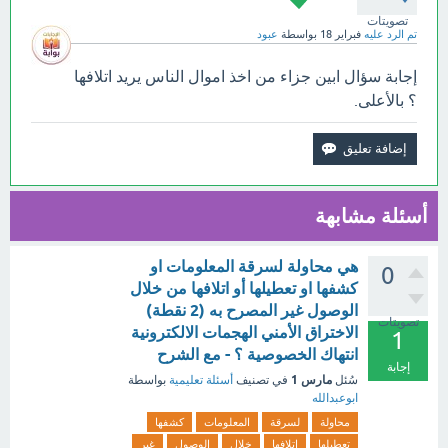
تصويتات
تم الرد عليه
فبراير 18
بواسطة
عبود
إجابة سؤال ابين جزاء من اخذ اموال الناس يريد اتلافها
؟ بالأعلى.
أسئلة مشابهة
هي محاولة لسرقة المعلومات او
0
كشفها او تعطيلها أو اتلافها من خلال
الوصول غير المصرح به (2 نقطة)
تصويتات
الاختراق الأمني الهجمات الالكترونية
1
انتهاك الخصوصية ؟ - مع الشرح
إجابة
مارس 1
سُئل
في تصنيف
أسئلة تعليمية
بواسطة
ابوعبدالله
محاولة
لسرقة
المعلومات
كشفها
تعطيلها
اتلافها
خلال
الوصول
غير