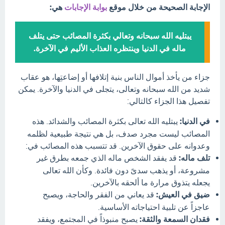
الإجابة الصحيحة من خلال موقع
بوابة الإجابات
هي:
يبتليه الله سبحانه وتعالي بكثرة المصائب حتى يتلف
ماله في الدنيا وينتظره العذاب الأليم في الآخرة.
جزاء من يأخذ أموال الناس بنية إتلافها أو إضاعتِها، هو عقاب
شديد من الله سبحانه وتعالى، يتجلى في الدنيا والآخرة. يمكن
تفصيل هذا الجزاء كالتالي:
في الدنيا:
يبتليه الله تعالى بكثرة المصائب والشدائد. هذه
المصائب ليست مجرد صدف، بل هي نتيجة طبيعية لظلمه
وعدوانه على حقوق الآخرين. قد تتسبب هذه المصائب في:
تلف ماله:
قد يفقد الشخص ماله الذي جمعه بطرق غير
مشروعة، أو يذهب سدىً دون فائدة. وكأن الله تعالى
يجعله يتذوق مرارة ما ألحقه بالآخرين.
ضيق في العيش:
قد يعاني من الفقر والحاجة، ويصبح
عاجزاً عن تلبية احتياجاته الأساسية.
فقدان السمعة والثقة:
يصبح منبوذاً في المجتمع، ويفقد