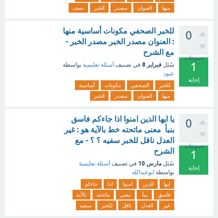
منها
العنوان
مصدر
الخبر
نصف
للخبر الصحفي مكونات أساسية منها
0
: العنوان مصدر الخبر مصدر الخبر -
مع الشرح
تصويتات
1
فبراير 8
سُئل
في تصنيف
أسئلة تعليمية
بواسطة
عبود
إجابة
للخبر
الصحفي
مكونات
أساسية
منها
العنوان
مصدر
الخبر
يا ايها الذين امنوا اذا جاءكم فاسق
0
بنبأ معنى ماتحته خط بالآية هو : غير
العدل ناقل للخبر سفيه ؟ ؟ - مع
تصويتات
الشرح
1
مارس 10
سُئل
في تصنيف
أسئلة تعليمية
إجابة
بواسطة
ابوعبدالله
ايها
الذين
امنوا
اذا
جاءكم
فاسق
بنبأ
معنى
ماتحته
بالآية
غير
العدل
ناقل
للخبر
سفيه