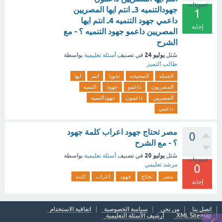
تصويتات
جهودالتنميه 3ـ انتم ايها المصريين
1
داعمي جهود التنميه 4ـ انتم ايها
إجابة
المصريين داعمو جهود التنميه ؟ - مع
الشرح
يوليو 24
سُئل
في تصنيف
أسئلة تعليمية
بواسطة
طالب التميز
الجمله
الصحيحه
نحويا
انتم
ايها
المصريون
داعمو
جهود
التنميه
المصريين
داعمون
جهودالتنميه
داعمي
مصر تحتاج جهود اعراب كلمة جهود
0
؟ - مع الشرح
يوليو 20
سُئل
في تصنيف
أسئلة تعليمية
بواسطة
تصويتات
مرشد تعليمي
0
مصر
تحتاج
جهود
اعراب
كلمة
إجابة
اتصل بنا
من نحن
سياسة الخصوصية
اتفاقية الاستخدام
XML Sitemap
أرشيف الأسئلة التعليمية