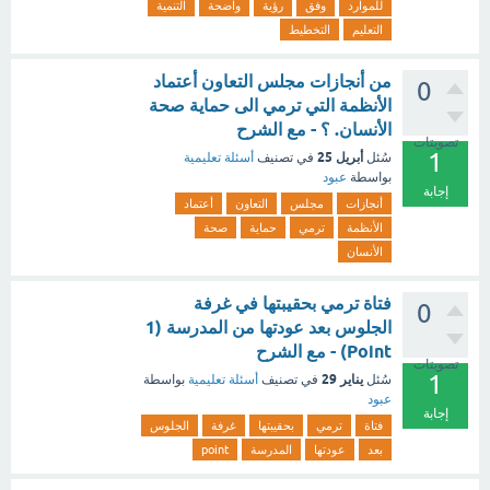
للموارد
وفق
رؤية
واضحة
التنمية
التعليم
التخطيط
من أنجازات مجلس التعاون أعتماد
0
الأنظمة التي ترمي الى حماية صحة
الأنسان. ؟ - مع الشرح
تصويتات
1
أبريل 25
سُئل
في تصنيف
أسئلة تعليمية
بواسطة
عبود
إجابة
أنجازات
مجلس
التعاون
أعتماد
الأنظمة
ترمي
حماية
صحة
الأنسان
فتاة ترمي بحقيبتها في غرفة
0
الجلوس بعد عودتها من المدرسة (1
Point) - مع الشرح
تصويتات
1
يناير 29
سُئل
في تصنيف
أسئلة تعليمية
بواسطة
عبود
إجابة
فتاة
ترمي
بحقيبتها
غرفة
الجلوس
بعد
عودتها
المدرسة
point