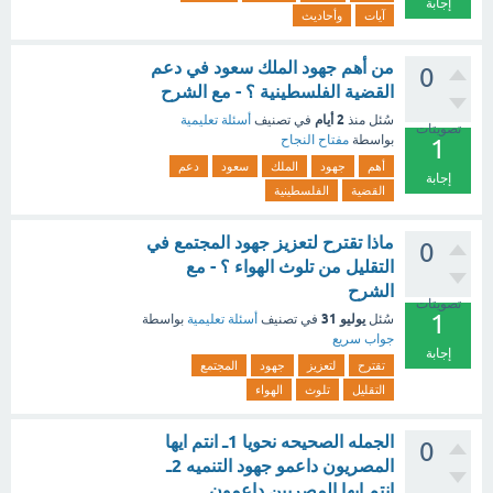
إجابة
آيات
وأحاديث
من أهم جهود الملك سعود في دعم
0
القضية الفلسطينية ؟ - مع الشرح
2 أيام
سُئل
منذ
في تصنيف
أسئلة تعليمية
تصويتات
بواسطة
مفتاح النجاح
1
أهم
جهود
الملك
سعود
دعم
إجابة
القضية
الفلسطينية
ماذا تقترح لتعزيز جهود المجتمع في
0
التقليل من تلوث الهواء ؟ - مع
الشرح
تصويتات
1
يوليو 31
سُئل
في تصنيف
أسئلة تعليمية
بواسطة
جواب سريع
إجابة
تقترح
لتعزيز
جهود
المجتمع
التقليل
تلوث
الهواء
الجمله الصحيحه نحويا 1ـ انتم ايها
0
المصريون داعمو جهود التنميه 2ـ
انتم ايها المصريين داعمون