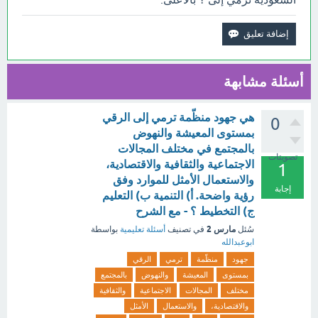
أسئلة مشابهة
هي جهود منظّمة ترمي إلى الرقي
0
بمستوى المعيشة والنهوض
بالمجتمع في مختلف المجالات
تصويتات
الاجتماعية والثقافية والاقتصادية،
1
والاستعمال الأمثل للموارد وفق
إجابة
رؤية واضحة. أ) التنمية ب) التعليم
ج) التخطيط ؟ - مع الشرح
مارس 2
سُئل
في تصنيف
أسئلة تعليمية
بواسطة
ابوعبدالله
جهود
منظّمة
ترمي
الرقي
بمستوى
المعيشة
والنهوض
بالمجتمع
مختلف
المجالات
الاجتماعية
والثقافية
والاقتصادية،
والاستعمال
الأمثل