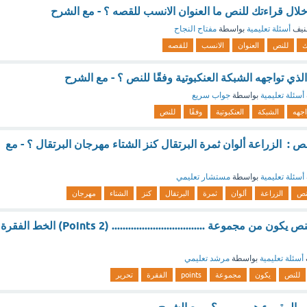
خلال قراءتك للنص ما العنوان الانسب للقصه ؟ - مع الشرح
نيف
أسئلة تعليمية
بواسطة
مفتاح النجاح
ك
للنص
العنوان
الانسب
للقصه
لذي تواجهه الشبكة العنكبوتية وفقًا للنص ؟ - مع الشرح
أسئلة تعليمية
بواسطة
جواب سريع
اجهه
الشبكة
العنكبوتية
وفقًا
للنص
ص : الزراعة ألوان ثمرة البرتقال كنز الشتاء مهرجان البرتقال ؟ - مع
أسئلة تعليمية
بواسطة
مستشار تعليمي
نص
الزراعة
ألوان
ثمرة
البرتقال
كنز
الشتاء
مهرجان
لتغيير حجم الخط للنص يكون من مجموعة .................................. (2 Points) الخط الفقرة
أسئلة تعليمية
بواسطة
مرشد تعليمي
للنص
يكون
مجموعة
points
الفقرة
تحرير