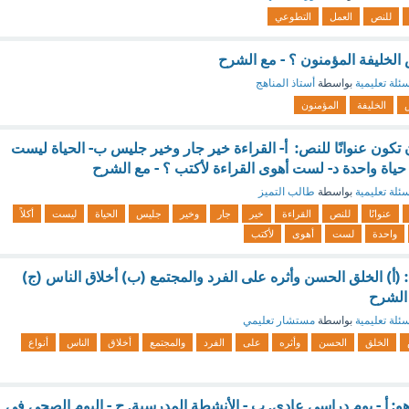
للنص
العمل
التطوعي
لخليفة المؤمنون ؟ - مع الشرح
ئلة تعليمية
بواسطة
أستاذ المناهج
الخليفة
المؤمنون
 تكون عنوانًا للنص: أ- القراءة خير جار وخير جليس ب- الحياة ليست
ي حياة واحدة د- لست أهوى القراءة لأكتب ؟ - مع الشرح
ئلة تعليمية
بواسطة
طالب التميز
عنوانًا
للنص
القراءة
خير
جار
وخير
جليس
الحياة
ليست
أكلاً
واحدة
لست
أهوى
لأكتب
 (أ) الخلق الحسن وأثره على الفرد والمجتمع (ب) أخلاق الناس (ج)
 الشرح
ئلة تعليمية
بواسطة
مستشار تعليمي
الخلق
الحسن
وأثره
على
الفرد
والمجتمع
أخلاق
الناس
أنواع
: أ - يوم دراسي عادي. ب - الأنشطة المدرسية. ج - اليوم الصحي في